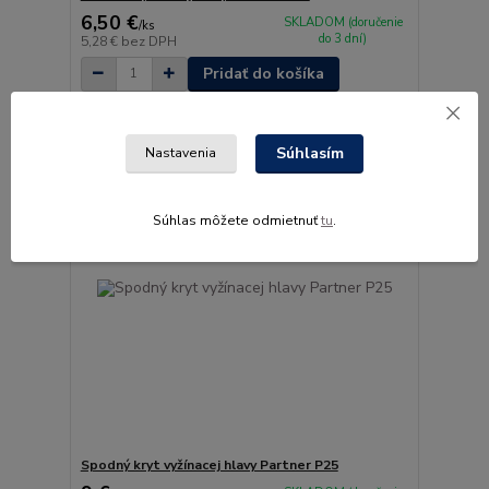
6,50 €
SKLADOM (doručenie
/
ks
do 3 dní)
5,28 €
bez DPH
Pridať do košíka
Súhlasím
Nastavenia
Súhlas môžete odmietnuť
tu
.
Spodný kryt vyžínacej hlavy Partner P25