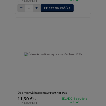
do 3 dní)
9,35 €
bez DPH
Pridať do košíka
Úderník vyžínacej hlavy Partner P35
11,50 €
SKLADOM (doručenie
/
ks
do 3 dní)
9,35 €
bez DPH