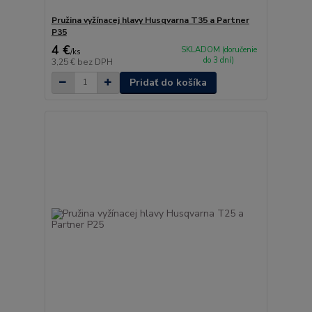
Pružina vyžínacej hlavy Husqvarna T35 a Partner
P35
4 €
SKLADOM (doručenie
/
ks
do 3 dní)
3,25 €
bez DPH
Pridať do košíka