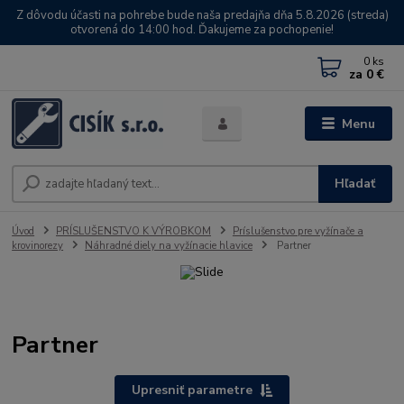
Z dôvodu účasti na pohrebe bude naša predajňa dňa 5.8.2026 (streda)
otvorená do 14:00 hod. Ďakujeme za pochopenie!
0
ks
za
0 €
Menu
Hľadať
Úvod
PRÍSLUŠENSTVO K VÝROBKOM
Príslušenstvo pre vyžínače a
krovinorezy
Náhradné diely na vyžínacie hlavice
Partner
Partner
Upresniť parametre