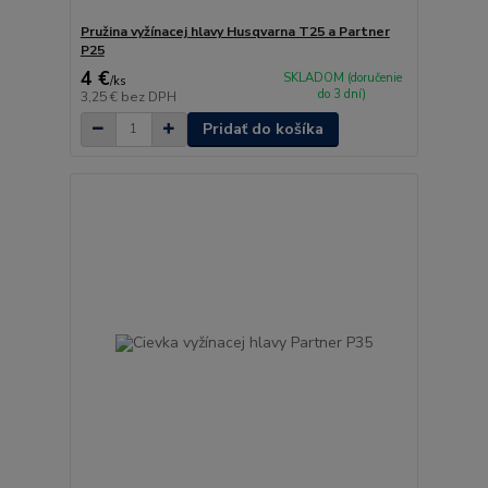
Pružina vyžínacej hlavy Husqvarna T25 a Partner
P25
4 €
SKLADOM (doručenie
/
ks
do 3 dní)
3,25 €
bez DPH
Pridať do košíka