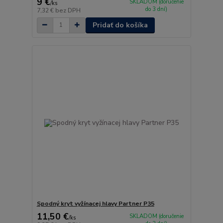
9 €
SKLADOM (doručenie
/
ks
do 3 dní)
7,32 €
bez DPH
Pridať do košíka
Spodný kryt vyžínacej hlavy Partner P35
11,50 €
SKLADOM (doručenie
/
ks