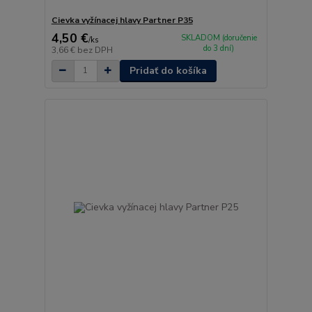
Cievka vyžínacej hlavy Partner P35
4,50 €
SKLADOM (doručenie
/
ks
do 3 dní)
3,66 €
bez DPH
Pridať do košíka