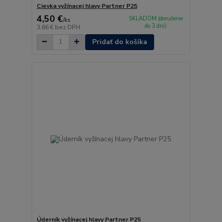
Cievka vyžínacej hlavy Partner P25
4,50 €
SKLADOM (doručenie
/
ks
do 3 dní)
3,66 €
bez DPH
Pridať do košíka
Úderník vyžínacej hlavy Partner P25