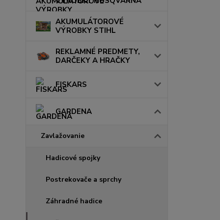
VÝROBKY HUSQVARNA
AKUMULÁTOROVÉ
VÝROBKY STIHL
REKLAMNÉ PREDMETY,
DARČEKY A HRAČKY
FISKARS
GARDENA
Zavlažovanie
Hadicové spojky
Postrekovače a sprchy
Záhradné hadice