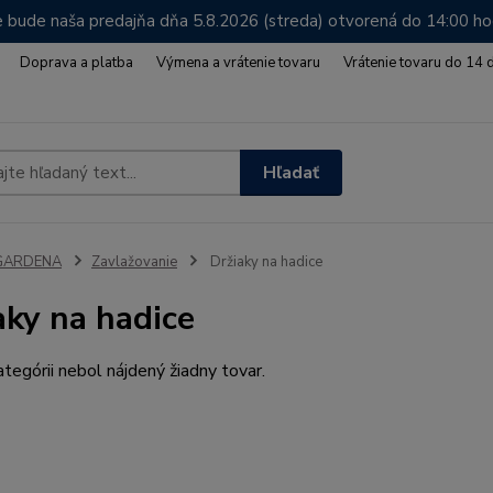
 bude naša predajňa dňa 5.8.2026 (streda) otvorená do 14:00 h
Doprava a platba
Výmena a vrátenie tovaru
Vrátenie tovaru do 14 
Hľadať
GARDENA
Zavlažovanie
Držiaky na hadice
aky na hadice
ategórii nebol nájdený žiadny tovar.