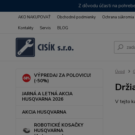
Z dôvodu účasti na pohrebe
AKO NAKUPOVAŤ
Obchodné podmienky
Ochrana súkromia
Kontakty
Servis
BLOG
Úvod
VÝPREDAJ ZA POLOVICU!
(-50%)
Drži
JARNÁ A LETNÁ AKCIA
HUSQVARNA 2026
V tejto k
AKCIA HUSQVARNA
ROBOTICKÉ KOSAČKY
HUSQVARNA