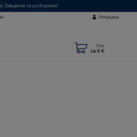
od. Ďakujeme za pochopenie!
dní
Prihlásenie
0
ks
za
0 €