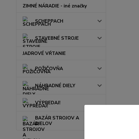
ZIMNÉ NÁRADIE - iné značky
SCHEPPACH
STAVEBNÉ STROJE
JADROVÉ VŔTANIE
POŽIČOVŇA
NÁHRADNÉ DIELY
VÝPREDAJ!
BAZÁR STROJOV A
DIELOV