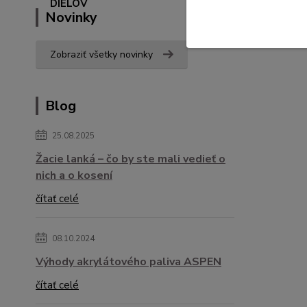
Novinky
Zobraziť všetky novinky
Blog
25.08.2025
Žacie lanká – čo by ste mali vedieť o
nich a o kosení
čítať celé
08.10.2024
Výhody akrylátového paliva ASPEN
čítať celé