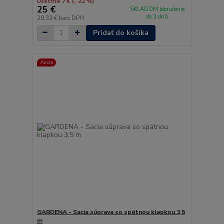
Ušetríte 7 €
(- 22 %)
25 €
SKLADOM (doručenie
do 3 dní)
20,33 €
bez DPH
Pridať do košíka
Akcia
GARDENA - Sacia súprava so spätnou klapkou 3,5
m