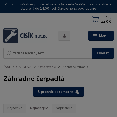
Z dôvodu účasti na pohrebe bude naša predajňa dňa 5.8.2026 (streda)
otvorená do 14:00 hod. Ďakujeme za pochopenie!
0
ks
za
0 €
Menu
Hľadať
Úvod
GARDENA
Zavlažovanie
Záhradné čerpadlá
Záhradné čerpadlá
Upresniť parametre
Najnovšie
Najlacnejšie
Najdrahšie