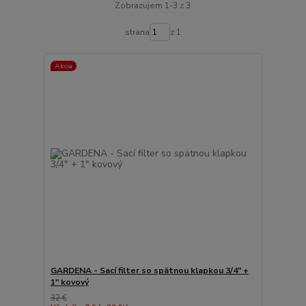
Zobrazujem 1-3 z 3
strana
z 1
Akcia
GARDENA - Sací filter so spätnou klapkou 3/4" +
1" kovový
32 €