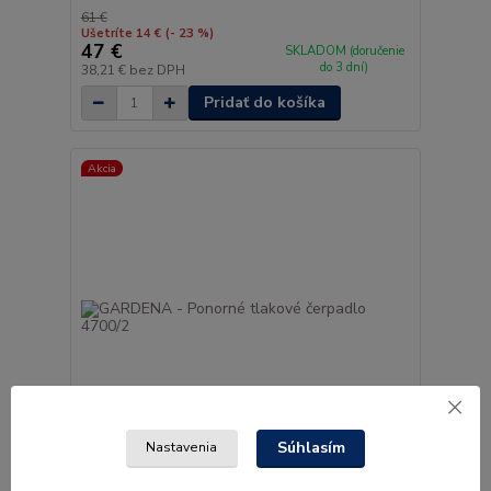
61 €
Ušetríte 14 €
(- 23 %)
47 €
SKLADOM (doručenie
do 3 dní)
38,21 €
bez DPH
Pridať do košíka
Akcia
Súhlasím
Nastavenia