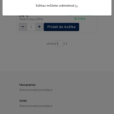
GARDENA - Ponorné tlakové čerpadlo 4700/2
Súhlas môžete odmietnuť
tu
.
113,40 €
Ušetríte 15,40 €
(- 14 %)
98 €
SKLADOM (doručenie
do 3 dní)
79,67 €
bez DPH
Pridať do košíka
strana
z 1
Husqvarna
Autorizovaný predajca
Stihl
Autorizovaný predajca