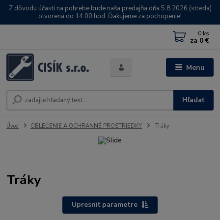
Z dôvodu účasti na pohrebe bude naša predajňa dňa 5.8.2026 (streda)
otvorená do 14:00 hod. Ďakujeme za pochopenie!
0
ks
za
0 €
Menu
Hľadať
Úvod
OBLEČENIE A OCHRANNÉ PROSTRIEDKY
Tráky
Tráky
Upresniť parametre