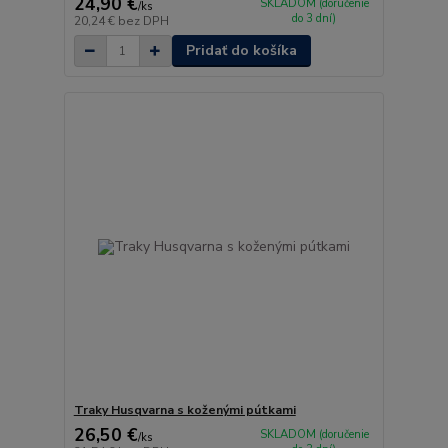
24,90 €
SKLADOM (doručenie
/
ks
do 3 dní)
20,24 €
bez DPH
Pridať do košíka
Traky Husqvarna s koženými pútkami
26,50 €
SKLADOM (doručenie
/
ks