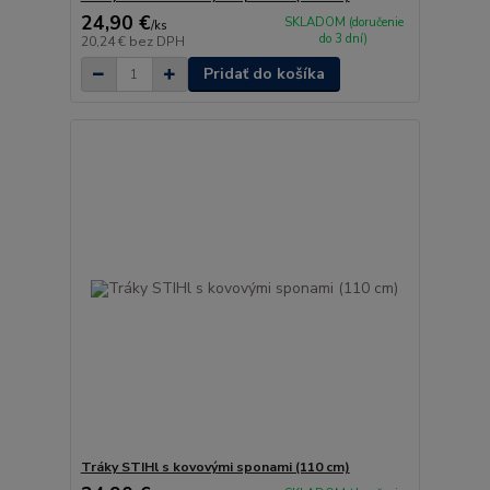
24,90 €
SKLADOM (doručenie
/
ks
do 3 dní)
20,24 €
bez DPH
Pridať do košíka
Tráky STIHl s kovovými sponami (110 cm)