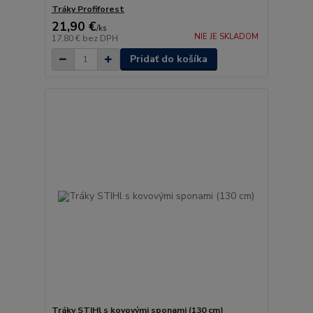
Tráky Profiforest
21,90 €
/
ks
NIE JE SKLADOM
17,80 €
bez DPH
Pridať do košíka
Tráky STIHl s kovovými sponami (130 cm)