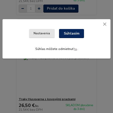
do 3 dní)
21,54 €
bez DPH
Pridať do košíka
Súhlasím
Nastavenia
Súhlas môžete odmietnuť
tu
.
Traky Husqvarna s kovovými prackami
26,50 €
SKLADOM (doručenie
/
ks
do 3 dní)
21,54 €
bez DPH