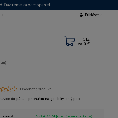
od. Ďakujeme za pochopenie!
dní
Prihlásenie
0
ks
za
0 €
 cm)
Ohodnotiť produkt
havice do pása s pripnutím na gombíky.
celý popis
tupnosť
SKLADOM (doručenie do 3 dní)