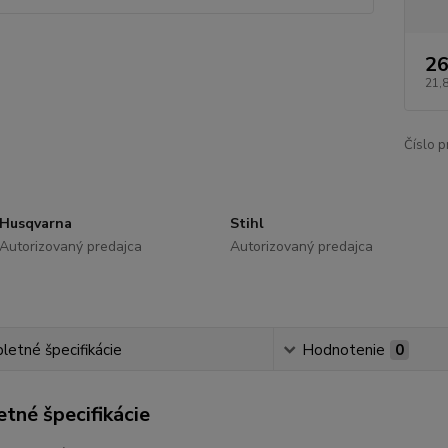
26
21,
Číslo p
Husqvarna
Stihl
Autorizovaný predajca
Autorizovaný predajca
etné špecifikácie
Hodnotenie
0
tné špecifikácie