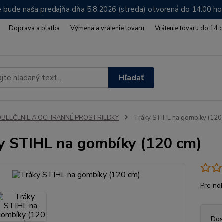
 bude naša predajňa dňa 5.8.2026 (streda) otvorená do 14:00 h
Doprava a platba
Výmena a vrátenie tovaru
Vrátenie tovaru do 14 
Hľadať
OBLEČENIE A OCHRANNÉ PROSTRIEDKY
Tráky STIHL na gombíky (120
y STIHL na gombíky (120 cm)
Pre no
Dos