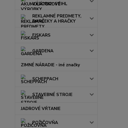
VÝROBKY STIHL
REKLAMNÉ PREDMETY,
DARČEKY A HRAČKY
FISKARS
GARDENA
ZIMNÉ NÁRADIE - iné značky
SCHEPPACH
STAVEBNÉ STROJE
JADROVÉ VŔTANIE
POŽIČOVŇA