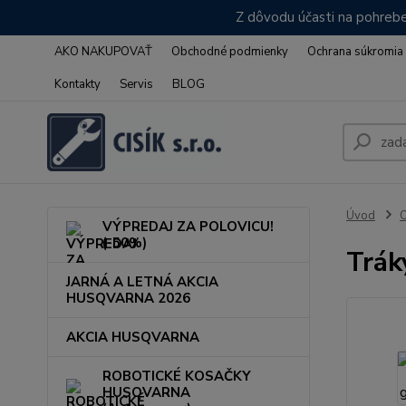
Z dôvodu účasti na pohrebe
AKO NAKUPOVAŤ
Obchodné podmienky
Ochrana súkromia
Kontakty
Servis
BLOG
Úvod
VÝPREDAJ ZA POLOVICU!
(-50%)
Trák
JARNÁ A LETNÁ AKCIA
HUSQVARNA 2026
AKCIA HUSQVARNA
ROBOTICKÉ KOSAČKY
HUSQVARNA