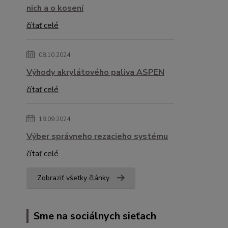
nich a o kosení
čítať celé
08.10.2024
Výhody akrylátového paliva ASPEN
čítať celé
18.09.2024
Výber správneho rezacieho systému
čítať celé
Zobraziť všetky články
Sme na sociálnych sieťach