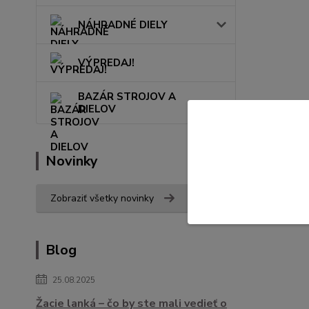
NÁHRADNÉ DIELY
VÝPREDAJ!
BAZÁR STROJOV A
DIELOV
Novinky
Zobraziť všetky novinky
Blog
25.08.2025
Žacie lanká – čo by ste mali vedieť o