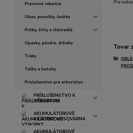
Pre nohav
Pracovné rukavice
Obuv, ponožky, šnúrky
Prilby, štíty a slúchadlá
Opasky, púzdra, držiaky
Tovar 
Tráky
OBLE
PROS
Tašky a batohy
Príslušenstvo pre arboristov
PRÍSLUŠENSTVO K
VÝROBKOM
AKUMULÁTOROVÉ
VÝROBKY HUSQVARNA
AKUMULÁTOROVÉ