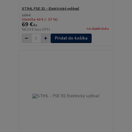
STIHL FSE 31 - Elektrický vyžínač
109 €
Ušetríte 40 €
(- 37 %)
69 €
/
ks
na objednávku
56,10 €
bez DPH
Pridať do košíka