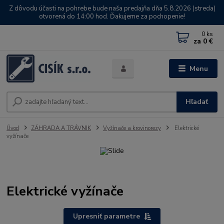
Z dôvodu účasti na pohrebe bude naša predajňa dňa 5.8.2026 (streda)
otvorená do 14:00 hod. Ďakujeme za pochopenie!
0
ks
za
0 €
Menu
Hľadať
Úvod
ZÁHRADA A TRÁVNIK
Vyžínače a krovinorezy
Elektrické
vyžínače
Elektrické vyžínače
Upresniť parametre