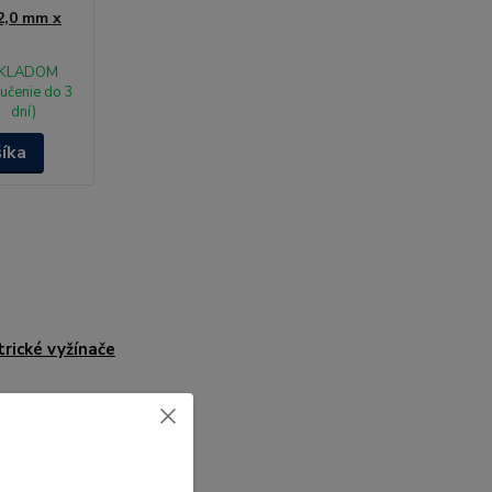
2,0 mm x
KLADOM
učenie do 3
dní)
šíka
trické vyžínače