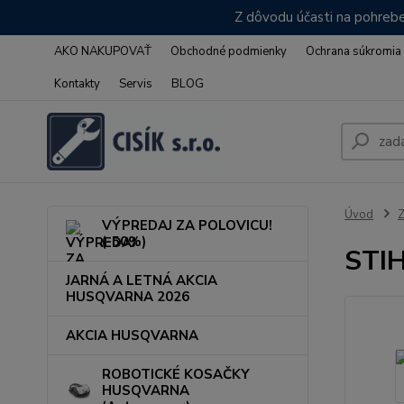
Z dôvodu účasti na pohrebe
AKO NAKUPOVAŤ
Obchodné podmienky
Ochrana súkromia
Kontakty
Servis
BLOG
Úvod
VÝPREDAJ ZA POLOVICU!
(-50%)
STIH
JARNÁ A LETNÁ AKCIA
HUSQVARNA 2026
AKCIA HUSQVARNA
ROBOTICKÉ KOSAČKY
HUSQVARNA