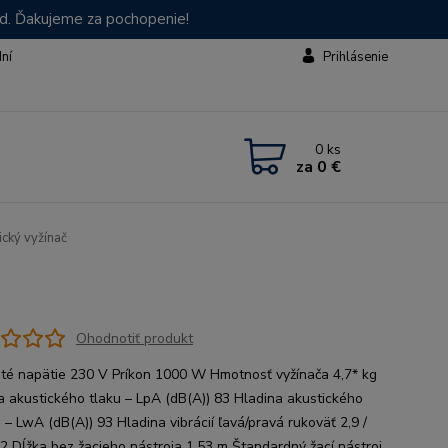
od. Ďakujeme za pochopenie!
dní
Prihlásenie
0
ks
za
0 €
ický vyžínač
Ohodnotiť produkt
té napätie 230 V Príkon 1000 W Hmotnosť vyžínača 4,7* kg
a akustického tlaku – LpA (dB(A)) 83 Hladina akustického
 – LwA (dB(A)) 93 Hladina vibrácií ľavá/pravá rukoväť 2,9 /
s2 Dĺžka bez žacieho nástroja 1,53 m Štandardný žací nástroj