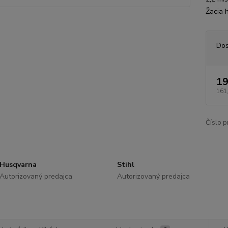
Žacia h
Dos
19
161
Číslo p
Husqvarna
Stihl
Autorizovaný predajca
Autorizovaný predajca