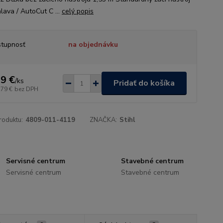
lava / AutoCut C ...
celý popis
tupnosť
na objednávku
9 €
/
ks
Pridať do košíka
,79 €
bez DPH
roduktu:
4809-011-4119
ZNAČKA:
Stihl
Servisné centrum
Stavebné centrum
Servisné centrum
Stavebné centrum