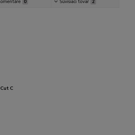
omentáre
0
Súvisiaci tovar
2
oCut C