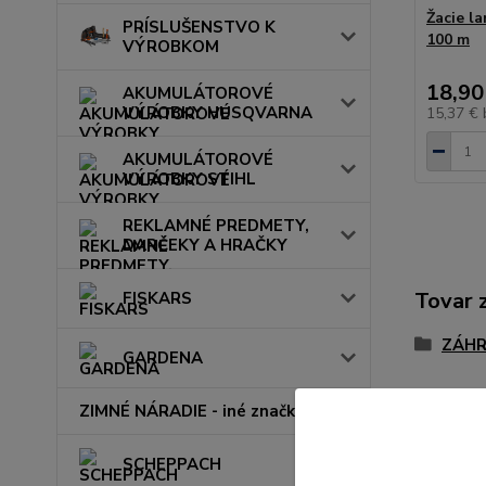
Žacie l
PRÍSLUŠENSTVO K
100 m
VÝROBKOM
18,90
AKUMULÁTOROVÉ
VÝROBKY HUSQVARNA
15,37 €
AKUMULÁTOROVÉ
VÝROBKY STIHL
REKLAMNÉ PREDMETY,
DARČEKY A HRAČKY
Tovar 
FISKARS
ZÁHR
GARDENA
ZIMNÉ NÁRADIE - iné značky
SCHEPPACH