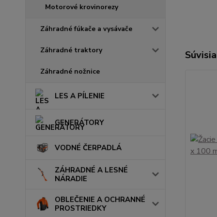
Motorové krovinorezy
Záhradné fúkače a vysávače
Záhradné traktory
Súvisia
Záhradné nožnice
LES A PÍLENIE
GENERÁTORY
VODNÉ ČERPADLÁ
ZÁHRADNÉ A LESNÉ
NÁRADIE
OBLEČENIE A OCHRANNÉ
PROSTRIEDKY