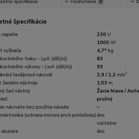
etné špecifikácie
Hodnotenie
0
K
tné špecifikácie
 napätie
230
V
1000
W
 vyžínača
4,7*
kg
akustického tlaku – LpA (dB(A))
83
akustického výkonu – LwA (dB(A))
93
2
ibrácií ľavá/pravá rukoväť
2,9 / 2,2
m/s
 žacieho nástroja
1,53
m
ý žací nástroj
Žacia hlava / Aut
adeľ
pružný
e rukoväte bez použitia náradia
–
elektronika (ochrana motora proti preťaženiu)
áno
voliteľne
 okuliare
áno