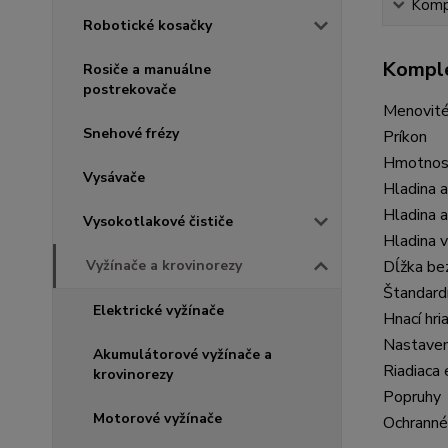
Kompl
Robotické kosačky
Komple
Rosiče a manuálne
postrekovače
Menovité
Snehové frézy
Príkon
Hmotnosť
Vysávače
Hladina 
Hladina 
Vysokotlakové čističe
Hladina v
Vyžínače a krovinorezy
Dĺžka bez
Štandardn
Elektrické vyžínače
Hnací hri
Nastaveni
Akumulátorové vyžínače a
Riadiaca 
krovinorezy
Popruhy
Motorové vyžínače
Ochranné