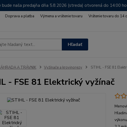
 bude naša predajňa dňa 5.8.2026 (streda) otvorená do 14:00 h
Doprava a platba
Výmena a vrátenie tovaru
Vrátenie tovaru do 14 
Hľadať
ZÁHRADA A TRÁVNIK
Vyžínače a krovinorezy
STIHL - FSE 81 Elektr
L - FSE 81 Elektrický vyžínač
Menovi
Hladin
výkonu
2,2 m/