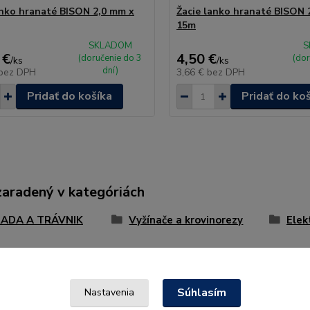
anko hranaté BISON 2,0 mm x
Žacie lanko hranaté BISON 
15m
SKLADOM
S
 €
4,50 €
(doručenie do 3
(dor
/
ks
/
ks
dní)
bez DPH
3,66 €
bez DPH
Pridať do košíka
Pridať do ko
zaradený v kategóriách
ADA A TRÁVNIK
Vyžínače a krovinorezy
Elek
Súhlasím
Nastavenia