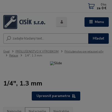
0
ks
za
0 €
Menu
Hľadať
Úvod
PRÍSLUŠENSTVO K VÝROBKOM
Príslušenstvo pre reťazové píly
Reťaze
1/4", 1.3 mm
1/4", 1.3 mm
Upresniť parametre
Najnovšie
Najlacnejšie
Najdrahšie