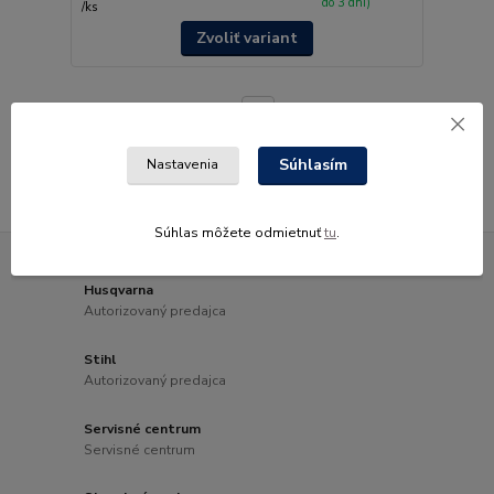
do 3 dní)
/
ks
Zvoliť variant
strana
z 1
Súhlasím
Nastavenia
Súhlas môžete odmietnuť
tu
.
Husqvarna
Autorizovaný predajca
Stihl
Autorizovaný predajca
Servisné centrum
Servisné centrum