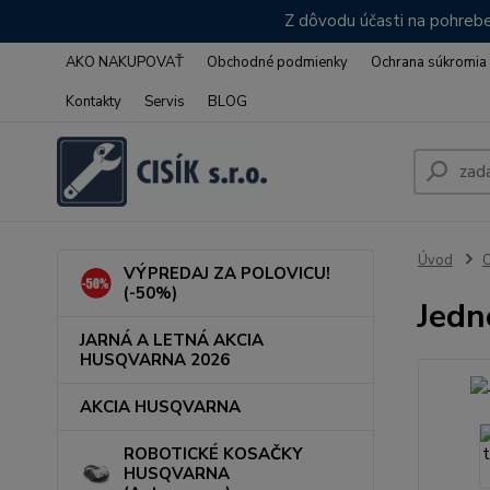
Z dôvodu účasti na pohrebe
AKO NAKUPOVAŤ
Obchodné podmienky
Ochrana súkromia
Kontakty
Servis
BLOG
Úvod
VÝPREDAJ ZA POLOVICU!
(-50%)
Jedn
JARNÁ A LETNÁ AKCIA
HUSQVARNA 2026
AKCIA HUSQVARNA
ROBOTICKÉ KOSAČKY
HUSQVARNA