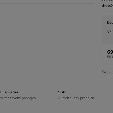
dvetrá
Dos
Veľ
69
56,
Číslo p
Husqvarna
Stihl
Autorizovaný predajca
Autorizovaný predajca