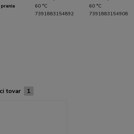
 prania
60 °C
60 °C
7391883154892
7391883154908
ci tovar
1