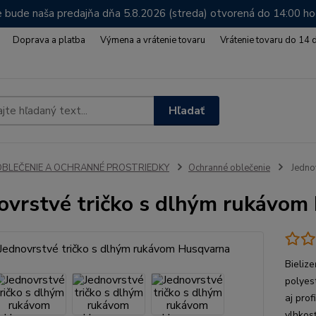
 bude naša predajňa dňa 5.8.2026 (streda) otvorená do 14:00 h
Doprava a platba
Výmena a vrátenie tovaru
Vrátenie tovaru do 14 
Hľadať
OBLEČENIE A OCHRANNÉ PROSTRIEDKY
Ochranné oblečenie
Jedno
ovrstvé tričko s dlhým rukávom
Bieliz
polyes
aj pro
vlhkos