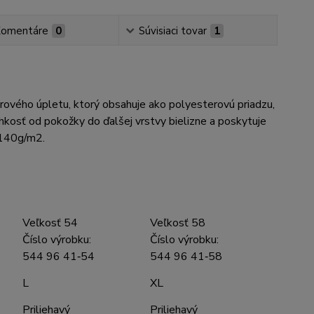
omentáre
0
Súvisiaci tovar
1
rového úpletu, ktorý obsahuje ako polyesterovú priadzu,
lhkosť od pokožky do ďalšej vrstvy bielizne a poskytuje
, 140g/m2.
Veľkosť 54
Veľkosť 58
Číslo výrobku:
Číslo výrobku:
544 96 41‑54
544 96 41‑58
L
XL
Priliehavý
Priliehavý