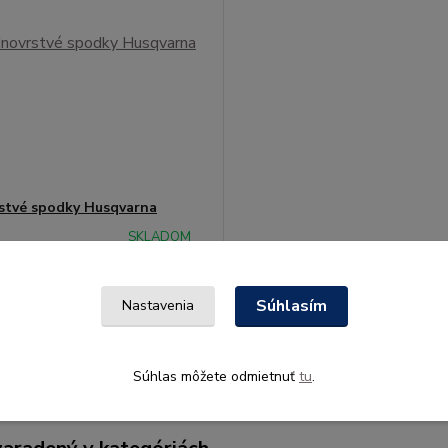
stvé spodky Husqvarna
SKLADOM
 €
(doručenie do 3
/
ks
dní)
bez DPH
Súhlasím
Nastavenia
Zvoliť variant
Súhlas môžete odmietnuť
tu
.