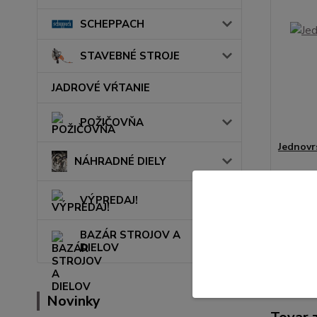
SCHEPPACH
STAVEBNÉ STROJE
JADROVÉ VŔTANIE
POŽIČOVŇA
Jednovr
NÁHRADNÉ DIELY
34,50
28,05 €
VÝPREDAJ!
BAZÁR STROJOV A
DIELOV
Novinky