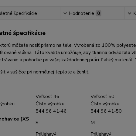
etné špecifikácie
Hodnotenie
0
K
tné špecifikácie
 ktorú môžete nosiť priamo na tele. Vyrobená zo 100% polyeste
ofilované vlákna. Táto kvalita umožňuje, aby tkanina odvádzala v
trávanie a pohodlie pri vašej každodennej práci. Ľahký materiál
iť v sušičke pri normálnej teplote a žehliť.
Veľkosť 46
Veľkosť 50
výrobku
Číslo výrobku:
Číslo výrobku:
544 96 41‑46
544 96 41‑50
nohavice [XS-
S
M
Priliehavý
Priliehavý