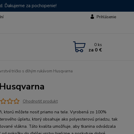
od. Ďakujeme za pochopenie!
dní
Prihlásenie
0
ks
za
0 €
vrstvé tričko s dlhým rukávom Husqvarna
 Husqvarna
Ohodnotiť produkt
eň, ktorú môžete nosiť priamo na tele. Vyrobená zo 100%
terového úpletu, ktorý obsahuje ako polyesterovú priadzu, tak
filované vlákna. Táto kvalita umožňuje, aby tkanina odvádzala
ť od pokožky do ďalšej vrstvy bielizne a poskytuje dobré