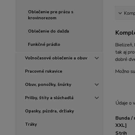
Oblečenie pre prácu s
Kompl
krovinorezom
Oblečenie do dažďa
Komple
Funkčné prádlo
Bielizeň,
tak aj pr
Voľnočasové oblečenie a obuv
dobré dve
Možno suš
Pracovné rukavice
Obuv, ponožky, šnúrky
Prilby, štíty a slúchadlá
Údaje o 
Opasky, púzdra, držiaky
Bunda / 
Tráky
XXL]
Strih