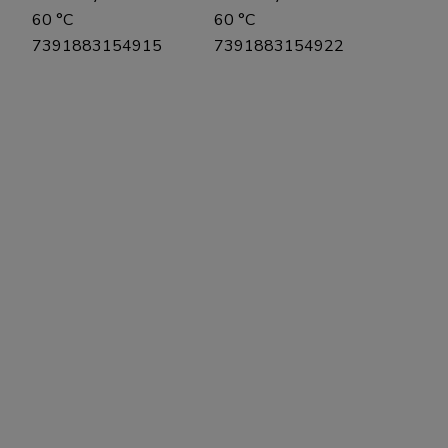
60 °C
60 °C
7391883154915
7391883154922