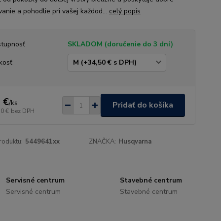
vanie a pohodlie pri vašej každod...
celý popis
tupnosť
SKLADOM (doručenie do 3 dní)
kosť
 €
/
ks
Pridať do košíka
10 €
bez DPH
roduktu:
5449641xx
ZNAČKA:
Husqvarna
Servisné centrum
Stavebné centrum
Servisné centrum
Stavebné centrum