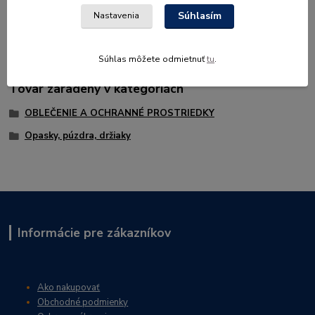
Súhlasím
Nastavenia
Celé z hovädzej usne, dĺžka 125 cm, šírka 4 cm, s dvoma tŕňmi.
Súhlas môžete odmietnuť
tu
.
Tovar zaradený v kategóriách
OBLEČENIE A OCHRANNÉ PROSTRIEDKY
Opasky, púzdra, držiaky
Informácie pre zákazníkov
Ako nakupovať
Obchodné podmienky