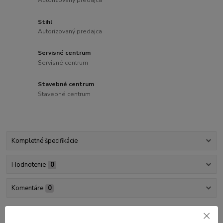
Autorizovaný predajca
Stihl
Autorizovaný predajca
Servisné centrum
Servisné centrum
Stavebné centrum
Stavebné centrum
Kompletné špecifikácie
Hodnotenie
0
Komentáre
0
Kompletné špecifikácie