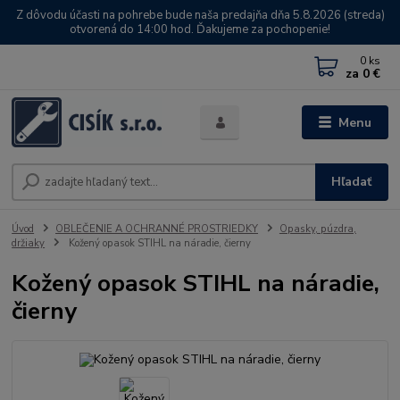
Z dôvodu účasti na pohrebe bude naša predajňa dňa 5.8.2026 (streda)
otvorená do 14:00 hod. Ďakujeme za pochopenie!
0
ks
za
0 €
Menu
Hľadať
Úvod
OBLEČENIE A OCHRANNÉ PROSTRIEDKY
Opasky, púzdra,
držiaky
Kožený opasok STIHL na náradie, čierny
Kožený opasok STIHL na náradie,
čierny