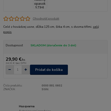
Ohodnotiť produkt
Celé z hovädzej usne, dĺžka 125 cm, šírka 4 cm, s dvoma tŕňmi.
celý
popis
Dostupnosť
SKLADOM (doručenie do 3 dní)
29,90 €
/
ks
24,31 €
bez DPH
Pridať do košíka
Číslo produktu:
0000 881 0602
ZNAČKA:
Stihl
Husqvarna