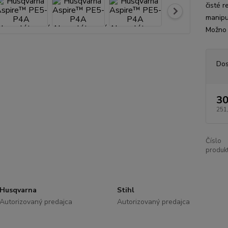
čisté 
manipu
Možno j
Dos
30
251
Číslo
produkt
Husqvarna
Stihl
Autorizovaný predajca
Autorizovaný predajca