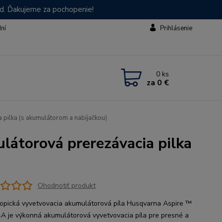
od. Ďakujeme za pochopenie!
dní
Prihlásenie
0
ks
za
0 €
ilka (s akumulátorom a nabíjačkou)
torová prerezávacia pilka
Ohodnotiť produkt
opická vyvetvovacia akumulátorová píla Husqvarna Aspire ™
A je výkonná akumulátorová vyvetvovacia píla pre presné a