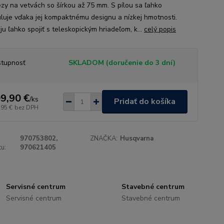
rezy na vetvách so šírkou až 75 mm. S pílou sa ľahko
luje vďaka jej kompaktnému designu a nízkej hmotnosti.
u ľahko spojiť s teleskopickým hriadeľom, k...
celý popis
tupnosť
SKLADOM (doručenie do 3 dní)
9,90 €
/
ks
Pridať do košíka
,95 €
bez DPH
970753802,
ZNAČKA:
Husqvarna
u:
970621405
Servisné centrum
Stavebné centrum
Servisné centrum
Stavebné centrum