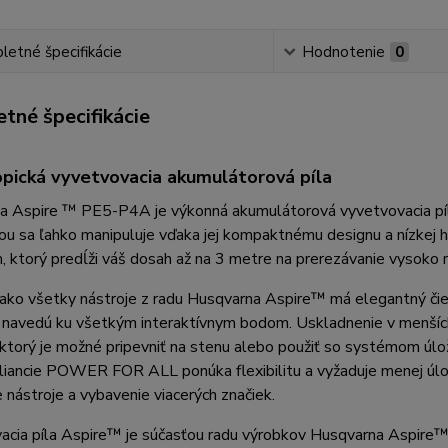
etné špecifikácie
Hodnotenie
0
tné špecifikácie
pická vyvetvovacia akumulátorová píla
 Aspire ™ PE5-P4A je výkonná akumulátorová vyvetvovacia píla 
ou sa ľahko manipuluje vďaka jej kompaktnému designu a nízkej 
, ktorý predĺži váš dosah až na 3 metre na prerezávanie vysoko r
ko všetky nástroje z radu Husqvarna Aspire™ má elegantný čier
e navedú ku všetkým interaktívnym bodom. Uskladnenie v menšíc
 ktorý je možné pripevniť na stenu alebo použiť so systémom ú
liancie POWER FOR ALL ponúka flexibilitu a vyžaduje menej úlo
e nástroje a vybavenie viacerých značiek.
acia píla Aspire™ je súčasťou radu výrobkov Husqvarna Aspire