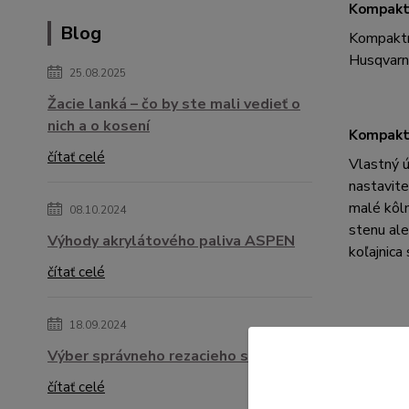
Kompakt
Blog
Kompaktn
Husqvarna
25.08.2025
Žacie lanká – čo by ste mali vedieť o
nich a o kosení
Kompaktn
čítať celé
Vlastný ú
nastavite
malé kôln
08.10.2024
stenu ale
Výhody akrylátového paliva ASPEN
koľajnica
čítať celé
18.09.2024
Výber správneho rezacieho systému
čítať celé