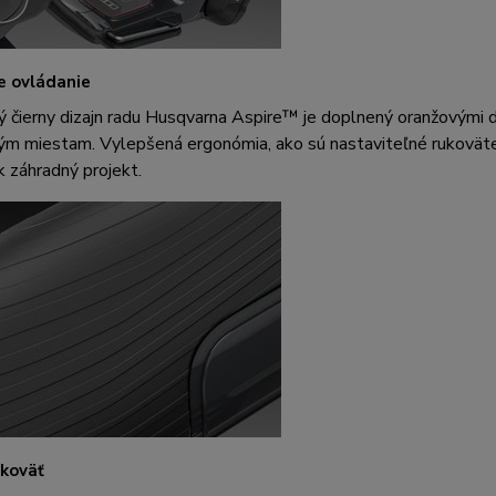
ne ovládanie
 čierny dizajn radu Husqvarna Aspire™ je doplnený oranžovými d
ným miestam. Vylepšená ergonómia, ako sú nastaviteľné rukovät
 záhradný projekt.
koväť