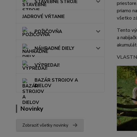
STAVEBNÉ STROJE
priestore
priamo na
JADROVÉ VŔTANIE
všetko z
Tento vý
POŽIČOVŇA
a nabíjač
akumulát
NÁHRADNÉ DIELY
VLASTN
VÝPREDAJ!
BAZÁR STROJOV A
DIELOV
Novinky
Zobraziť všetky novinky