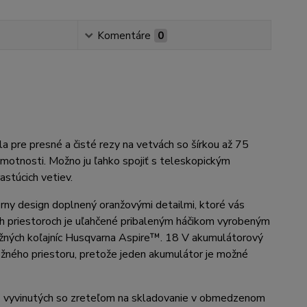
Komentáre
0
pre presné a čisté rezy na vetvách so šírkou až 75
hmotnosti. Možno ju ľahko spojiť s teleskopickým
astúcich vetiev.
ny design doplnený oranžovými detailmi, ktoré vás
h priestoroch je uľahčené pribaleným háčikom vyrobeným
ložných koľajníc Husqvarna Aspire™. 18 V akumulátorový
žného priestoru, pretože jeden akumulátor je možné
™ vyvinutých so zreteľom na skladovanie v obmedzenom