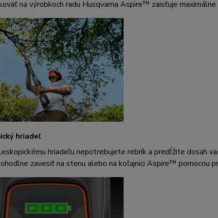
oväť na výrobkoch radu Husqvarna Aspire™ zaisťuje maximálne po
ický hriadeľ
eskopickému hriadeľu nepotrebujete rebrík a predĺžite dosah vaš
hodlne zavesiť na stenu alebo na koľajnici Aspire™ pomocou pri