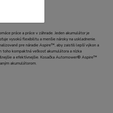
ce práce a práce v záhrade. Jeden akumulátor je
ťuje vysokú flexibilitu a menšie nároky na uskladnenie.
lizované pre náradie Aspire™, aby zaistili lepší výkon a
em toho kompaktná veľkosť akumulátora a nízka
odlnejšie a efektívnejšie. Kosačka Automower® Aspire™
vaným akumulátorom.