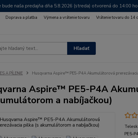
 bude naša predajňa dňa 5.8.2026 (streda) otvorená do 14:00 h
Doprava a platba
Výmena a vrátenie tovaru
Vrátenie tovaru do 14 
Hľadať
ES A PÍLENIE
Husqvarna Aspire™ PE5-P4A Akumulátorová prerezávacia p
varna Aspire™ PE5-P4A Akumulá
kumulátorom a nabíjačkou)
Telesk
PE5-P4