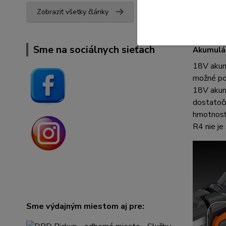
Zobraziť všetky články
Sme na sociálnych sieťach
Akumulá
18V akum
možné pou
18V akumu
dostatoč
hmotnosť
R4 nie j
Sme výdajným miestom aj pre: