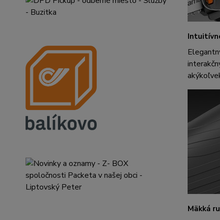
Intuitív
Elegantný
interakč
akýkoľvek
Mäkká ru