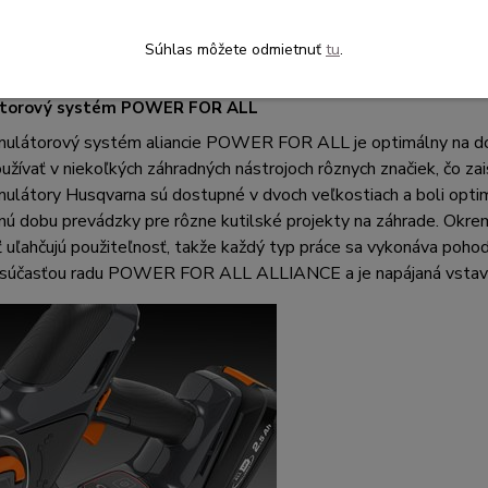
Súhlas môžete odmietnuť
tu
.
torový systém POWER FOR ALL
ulátorový systém aliancie POWER FOR ALL je optimálny na domá
žívať v niekoľkých záhradných nástrojoch rôznych značiek, čo zais
látory Husqvarna sú dostupné v dvoch veľkostiach a boli optima
nú dobu prevádzky pre rôzne kutilské projekty na záhrade. Okr
 uľahčujú použiteľnosť, takže každý typ práce sa vykonáva poh
e súčasťou radu POWER FOR ALL ALLIANCE a je napájaná vsta