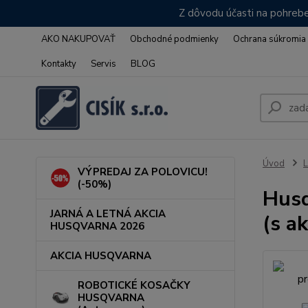
Z dôvodu účasti na pohrebe
AKO NAKUPOVAŤ
Obchodné podmienky
Ochrana súkromia
Kontakty
Servis
BLOG
Úvod
L
VÝPREDAJ ZA POLOVICU!
(-50%)
Husq
JARNÁ A LETNÁ AKCIA
(s a
HUSQVARNA 2026
AKCIA HUSQVARNA
ROBOTICKÉ KOSAČKY
HUSQVARNA