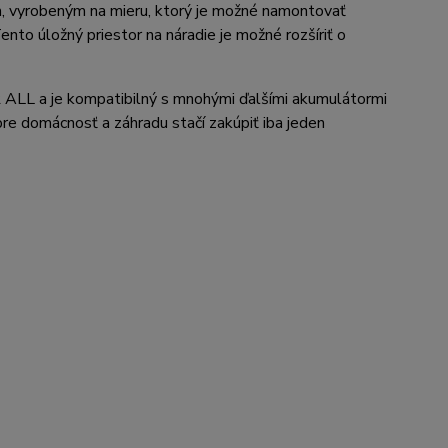
m, vyrobeným na mieru, ktorý je možné namontovať
o úložný priestor na náradie je možné rozšíriť o
LL a je kompatibilný s mnohými ďalšími akumulátormi
pre domácnosť a záhradu stačí zakúpiť iba jeden