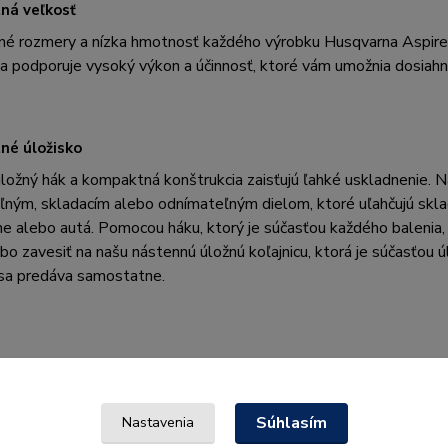
ná veľkosť
é rozmery a nízka hmotnosť každého výrobku Husqvarna Aspire™ 
 podporuje vysoký výkon a účinnosť, ktoré vám umožnia dosiahn
é úložisko
ložný hák a kompaktná konštrukcia zaisťujú ľahké uskladnenie.
ľným, skladacím alebo odnímateľným dielom, ktoré uľahčujú sklad
e alebo autá. Pomocou háku, ktorý je súčasťou každého balenia, s
bo zavesiť na našu nástennú úložnú koľajnicu, ktorá je súčasť
 sa predáva samostatne.
Súhlasím
Nastavenia