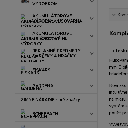
VÝROBKOM
Kompl
AKUMULÁTOROVÉ
VÝROBKY HUSQVARNA
Komple
AKUMULÁTOROVÉ
VÝROBKY STIHL
Telesko
REKLAMNÉ PREDMETY,
DARČEKY A HRAČKY
Husqvarna
mm. S píl
FISKARS
hriadeľom
Rovnako a
GARDENA
intuitívn
na mieru,
ZIMNÉ NÁRADIE - iné značky
systém a
použiť pr
SCHEPPACH
Vyvetvov