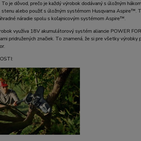
. To je dôvod, prečo je každý výrobok dodávaný s úložným háko
 stenu alebo použiť s úložným systémom Husqvarna Aspire™. Tent
áhradné náradie spolu s koľajnicovým systémom Aspire™.
robok využíva 18V akumulátorový systém aliancie POWER FOR A
kami pridružených značiek. To znamená, že si pre všetky výrobky 
or.
OSTI: