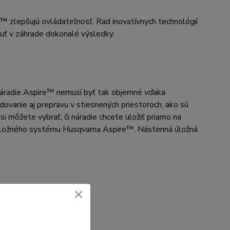
zlepšujú ovládateľnosť. Rad inovatívnych technológií
uť v záhrade dokonalé výsledky.
 Náradie Aspire™ nemusí byť tak objemné vďaka
ovanie aj prepravu v stiesnených priestoroch, ako sú
i môžete vybrať, či náradie chcete uložiť priamo na
ou úložného systému Husqvarna Aspire™. Nástenná úložná