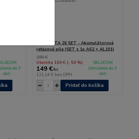
STIHL GTA 26 SET - Akumulátorová
reťazová píla (SET s 1x AS2 + AL101)
299 €
KLADOM
Ušetríte 150 €
(- 50 %)
SKLADOM
149 €
učenie do 3
(doručenie do 3
/
ks
dní)
dní)
121,14 €
bez DPH
šíka
Pridať do košíka