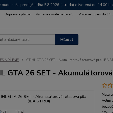
 bude naša predajňa dňa 5.8.2026 (streda) otvorená do 14:00 h
Doprava a platba
Výmena a vrátenie tovaru
Vrátenie tovaru do 14 
Hľadať
ES A PÍLENIE
STIHL GTA 26 SET - Akumulátorová reťazová píla (IBA S
L GTA 26 SET - Akumulátorová 
Malá u
Veľmi 
bezpečn
10cm, 