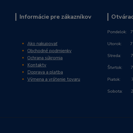
Informácie pre zákazníkov
Otvárac
Po
ndelok:
7
Ako nakupovať
Utorok: 7:3
Obchodné podmienky
Streda: 7:3
Ochrana súkromia
Kontakty
Štvrtok: 7:
Doprava a platba
Výmena a vrátenie tovaru
Piatok: 7:3
Sobota: 