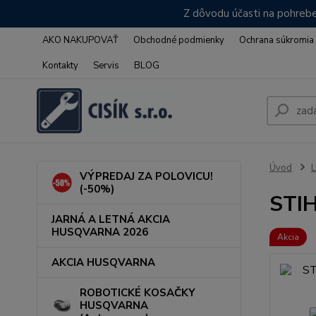
Z dôvodu účasti na pohrebe
AKO NAKUPOVAŤ
Obchodné podmienky
Ochrana súkromia
Kontakty
Servis
BLOG
Úvod
L
VÝPREDAJ ZA POLOVICU!
(-50%)
STIH
JARNÁ A LETNÁ AKCIA
HUSQVARNA 2026
Akcia
AKCIA HUSQVARNA
ROBOTICKÉ KOSAČKY
HUSQVARNA