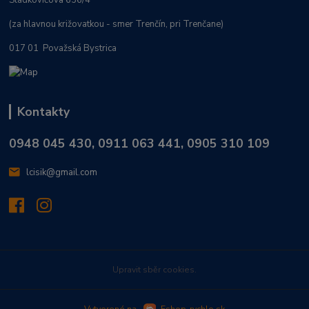
Sládkovičova 636/4
(za hlavnou križovatkou - smer Trenčín, pri Trenčane)
017 01 Považská Bystrica
Kontakty
0948 045 430, 0911 063 441, 0905 310 109
lcisik@gmail.com
Upravit sběr cookies.
Vytvorené na
Eshop-rychlo.sk