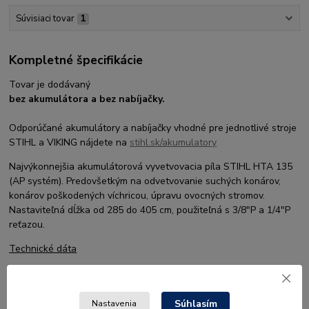
Súvisiaci tovar
1
Kompletné špecifikácie
Tovar je dodávaný
bez akumulátora a bez nabíjačky.
Odporúčané akumulátory a nabíjačky vhodné pre jednotlivé stroje
STIHL a VIKING nájdete na
stihl.sk/akumulatory
Najvýkonnejšia akumulátorová vyvetvovacia píla STIHL HTA 135
(AP systém). Predovšetkým na odvetvovanie suchých konárov,
konárov poškodených víchricou, úpravu ovocných stromov.
Nastaviteľná dĺžka od 285 do 405 cm, použiteľná s 3/8″P a 1/4″P
reťazou.
Technické dáta
Výkon (kW/k)
1,2
kW / k
Menovité napätie
36
V
Súhlasím
Nastavenia
Hmotnosť
6,8**
kg