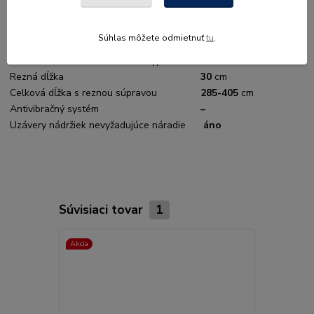
Hladina akustického tlaku – LpA (dB(A))
84
Hladina akustického výkonu – LwA (dB(A))
94
Súhlas môžete odmietnuť
tu
.
2
Hladina vibrácií ľavá/pravá rukoväť
4,3/5,1
m/s
Pílová reťaz Oilmatic: delenie / typ
1/4” / PM3
Rezná dĺžka
30
cm
Celková dĺžka s reznou súpravou
285-405
cm
Antivibračný systém
–
Uzávery nádržiek nevyžadujúce náradie
áno
Súvisiaci tovar
1
Akcia