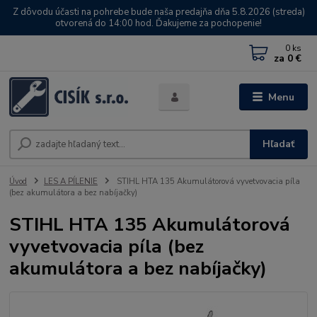
Z dôvodu účasti na pohrebe bude naša predajňa dňa 5.8.2026 (streda)
otvorená do 14:00 hod. Ďakujeme za pochopenie!
0
ks
za
0 €
Menu
Hľadať
Úvod
LES A PÍLENIE
STIHL HTA 135 Akumulátorová vyvetvovacia píla
(bez akumulátora a bez nabíjačky)
STIHL HTA 135 Akumulátorová
vyvetvovacia píla (bez
akumulátora a bez nabíjačky)