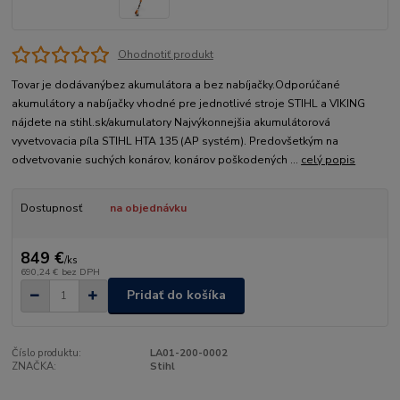
Ohodnotiť produkt
Tovar je dodávanýbez akumulátora a bez nabíjačky.Odporúčané
akumulátory a nabíjačky vhodné pre jednotlivé stroje STIHL a VIKING
nájdete na stihl.sk/akumulatory Najvýkonnejšia akumulátorová
vyvetvovacia píla STIHL HTA 135 (AP systém). Predovšetkým na
odvetvovanie suchých konárov, konárov poškodených ...
celý popis
Dostupnosť
na objednávku
849 €
/
ks
690,24 €
bez DPH
Pridať do košíka
Číslo produktu:
LA01-200-0002
ZNAČKA:
Stihl