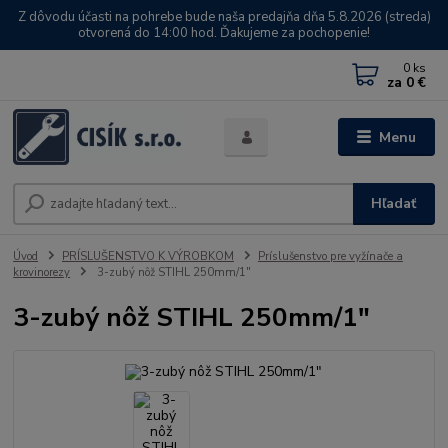
Z dôvodu účasti na pohrebe bude naša predajňa dňa 5.8.2026 (streda)
otvorená do 14:00 hod. Ďakujeme za pochopenie!
0
ks
za
0 €
Menu
Hľadať
Úvod
PRÍSLUŠENSTVO K VÝROBKOM
Príslušenstvo pre vyžínače a
krovinorezy
3-zubý nôž STIHL 250mm/1"
3-zubý nôž STIHL 250mm/1"