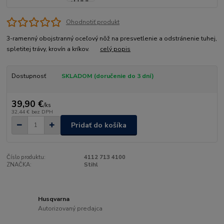
Ohodnotiť produkt
3-ramenný obojstranný oceľový nôž na presvetlenie a odstránenie tuhej,
spletitej trávy, krovín a kríkov.
celý popis
Dostupnosť
SKLADOM (doručenie do 3 dní)
39,90 €
/
ks
32,44 €
bez DPH
Pridať do košíka
Číslo produktu:
4112 713 4100
ZNAČKA:
Stihl
Husqvarna
Autorizovaný predajca