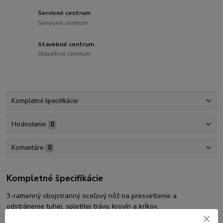
Servisné centrum
Servisné centrum
Stavebné centrum
Stavebné centrum
Kompletné špecifikácie
Hodnotenie
0
Komentáre
0
Kompletné špecifikácie
3-ramenný obojstranný oceľový nôž na presvetlenie a
odstránenie tuhej, spletitej trávy, krovín a kríkov.