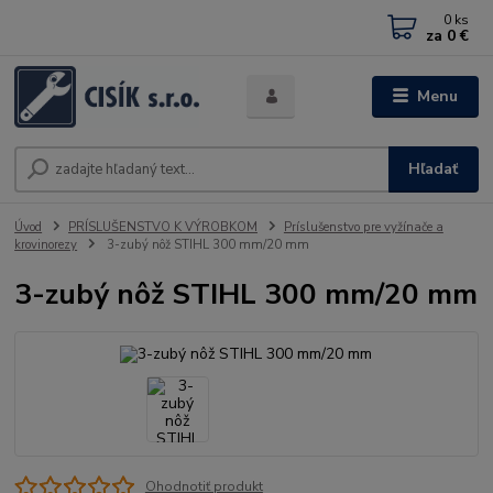
0
ks
za
0 €
Menu
Hľadať
Úvod
PRÍSLUŠENSTVO K VÝROBKOM
Príslušenstvo pre vyžínače a
krovinorezy
3-zubý nôž STIHL 300 mm/20 mm
3-zubý nôž STIHL 300 mm/20 mm
Ohodnotiť produkt