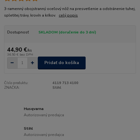
3-ramenný obojstranný oceľový nôž na presvetlenie a odstránenie tuhej,
spletitej trávy, krovín a kríkov.
celý popis
Dostupnosť
SKLADOM (doručenie do 3 dní)
44,90 €
/
ks
36,50 €
bez DPH
Pridať do košíka
Číslo produktu:
4119 713 4100
ZNAČKA:
Stihl
Husqvarna
Autorizovaný predajca
Stihl
Autorizovaný predajca