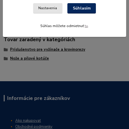
Súhlasím
Nastavenia
Súhlas môžete odmietnuť
tu
.
Tovar zaradený v kategóriách
Príslušenstvo pre vyžínače a krovinorezy
Nože a pílové kotúče
Informácie pre zákazníkov
Ako nakupovať
Obchodné podmienky