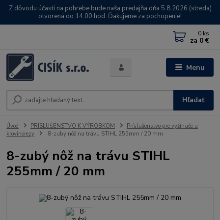
Z dôvodu účasti na pohrebe bude naša predajňa dňa 5.8.2026 (streda)
otvorená do 14:00 hod. Ďakujeme za pochopenie!
0
ks
za
0 €
Menu
Hľadať
Úvod
PRÍSLUŠENSTVO K VÝROBKOM
Príslušenstvo pre vyžínače a
krovinorezy
8-zubý nôž na trávu STIHL 255mm / 20 mm
8-zubý nôž na trávu STIHL
255mm / 20 mm