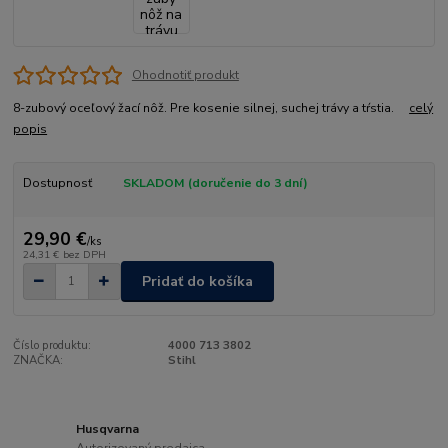
Ohodnotiť produkt
8-zubový oceľový žací nôž. Pre kosenie silnej, suchej trávy a tŕstia.
celý
popis
Dostupnosť
SKLADOM (doručenie do 3 dní)
29,90 €
/
ks
24,31 €
bez DPH
Pridať do košíka
Číslo produktu:
4000 713 3802
ZNAČKA:
Stihl
Husqvarna