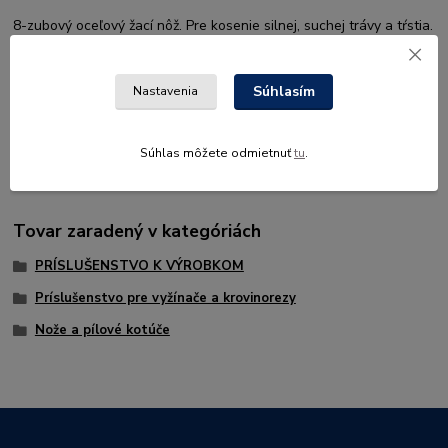
8-zubový oceľový žací nôž. Pre kosenie silnej, suchej trávy a tŕstia.
Súhlasím
Nastavenia
Súhlas môžete odmietnuť
tu
.
Tovar zaradený v kategóriách
PRÍSLUŠENSTVO K VÝROBKOM
Príslušenstvo pre vyžínače a krovinorezy
Nože a pílové kotúče