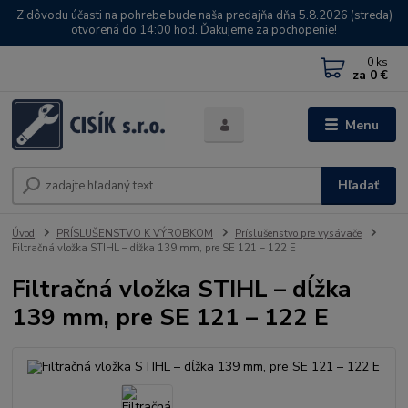
Z dôvodu účasti na pohrebe bude naša predajňa dňa 5.8.2026 (streda)
otvorená do 14:00 hod. Ďakujeme za pochopenie!
0
ks
za
0 €
Menu
Hľadať
Úvod
PRÍSLUŠENSTVO K VÝROBKOM
Príslušenstvo pre vysávače
Filtračná vložka STIHL – dĺžka 139 mm, pre SE 121 – 122 E
Filtračná vložka STIHL – dĺžka
139 mm, pre SE 121 – 122 E