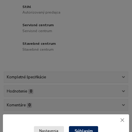
Stihl
Autorizovaný predajca
Servisné centrum
Servisné centrum
Stavebné centrum
Stavebné centrum
Kompletné špecifikácie
Hodnotenie
0
Komentáre
0
Kompletné špecifikácie
Súhlasím
Nastavenia