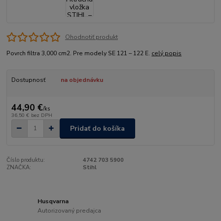
Ohodnotiť produkt
Povrch filtra 3,000 cm2. Pre modely SE 121 – 122 E.
celý popis
Dostupnosť
na objednávku
44,90 €
/
ks
36,50 €
bez DPH
Pridať do košíka
Číslo produktu:
4742 703 5900
ZNAČKA:
Stihl
Husqvarna
Autorizovaný predajca