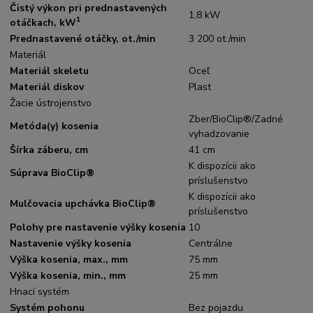
Čistý výkon pri prednastavených
1,8 kW
1
otáčkach, kW
Prednastavené otáčky, ot./min
3 200 ot./min
Materiál
Materiál skeletu
Oceľ
Materiál diskov
Plast
Žacie ústrojenstvo
Zber/BioClip®/Zadné
Metóda(y) kosenia
vyhadzovanie
Šírka záberu, cm
41 cm
K dispozícii ako
Súprava BioClip®
príslušenstvo
K dispozícii ako
Mulčovacia upchávka BioClip®
príslušenstvo
Polohy pre nastavenie výšky kosenia
10
Nastavenie výšky kosenia
Centrálne
Výška kosenia, max., mm
75 mm
Výška kosenia, min., mm
25 mm
Hnací systém
Systém pohonu
Bez pojazdu