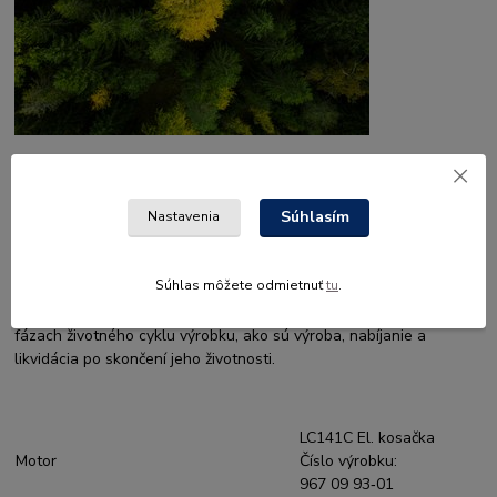
Nízke emisie oxidu uhličitého
Pri výbere tohto výrobku si môžete byť istí, že počas aktívneho
Súhlasím
Nastavenia
používania produkuje v porovnaní s tradičným benzínovým
výrobkom menej uhlíkových emisií. Tento akumulátorový výrobok
neprodukuje počas používania žiadne emisie CO2, no stále
Súhlas môžete odmietnuť
tu
.
poskytuje výkon a kvalitu, ktoré očakávate od výrobku Husqvarna.
Je však dôležité poznamenať, že emisie CO2 vznikajú pri ďalších
fázach životného cyklu výrobku, ako sú výroba, nabíjanie a
likvidácia po skončení jeho životnosti.
LC141C El. kosačka
Motor
Číslo výrobku:
967 09 93‑01