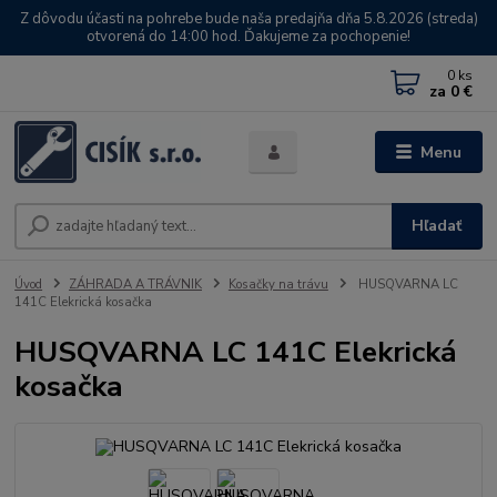
Z dôvodu účasti na pohrebe bude naša predajňa dňa 5.8.2026 (streda)
otvorená do 14:00 hod. Ďakujeme za pochopenie!
0
ks
za
0 €
Menu
Hľadať
Úvod
ZÁHRADA A TRÁVNIK
Kosačky na trávu
HUSQVARNA LC
141C Elekrická kosačka
HUSQVARNA LC 141C Elekrická
kosačka