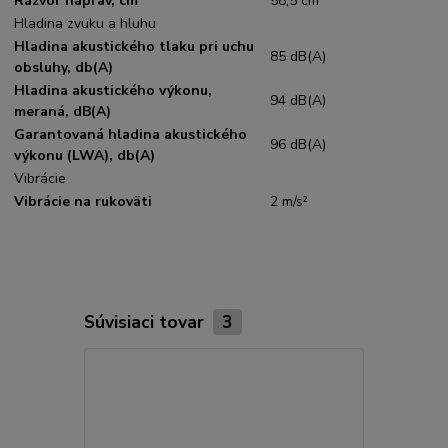
Rázvor náprav, cm
58,5 cm
Hladina zvuku a hluhu
Hladina akustického tlaku pri uchu
85 dB(A)
obsluhy, db(A)
Hladina akustického výkonu,
94 dB(A)
meraná, dB(A)
Garantovaná hladina akustického
96 dB(A)
výkonu (LWA), db(A)
Vibrácie
Vibrácie na rukoväti
2 m/s²
Súvisiaci tovar
3