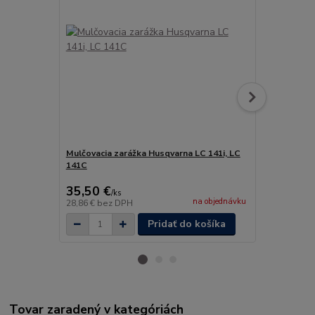
Mulčovacia zarážka Husqvarna LC 141i, LC
Ochranné oku
141C
35,50 €
11,90 €
/
ks
/
k
na objednávku
28,86 €
bez DPH
9,67 €
bez D
Pridať do košíka
Tovar zaradený v kategóriách