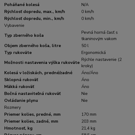
Poháňané kolesá
N/A
Rýchlosť dopredu, max., km/h
0 km/h
Rýchlosť dopredu, min., km/h
0 km/h
Vybavenie
Pevná horná časť s
Typ zberného koša
tkaninovým vakom
Objem zberného koša, litre
50 l
Typ rukoväte
Ergonomická
Rýchle nastavenie (2
Možnosti nastavenia výška rukoväte
kroky)
Kolesá v ložiskách, predné/zadné
Áno/Áno
Sklopná rukoväť
Áno
Mäkká rukoväť
Áno
Bočná nastaviteľná rukoväť
Nie
Ovládanie plynu
Nie
Rozmery
Priemer kolies, predné, mm
170 mm
Priemer kolies, zadné, mm
203 mm
Hmotnosť, kg
21,4 kg