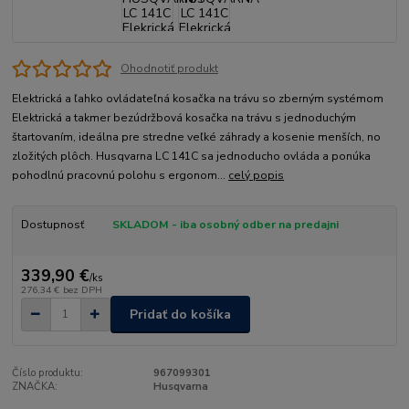
Ohodnotiť produkt
Elektrická a ľahko ovládateľná kosačka na trávu so zberným systémom
Elektrická a takmer bezúdržbová kosačka na trávu s jednoduchým
štartovaním, ideálna pre stredne veľké záhrady a kosenie menších, no
zložitých plôch. Husqvarna LC 141C sa jednoducho ovláda a ponúka
pohodlnú pracovnú polohu s ergonom...
celý popis
Dostupnosť
SKLADOM - iba osobný odber na predajni
339,90 €
/
ks
276,34 €
bez DPH
Pridať do košíka
Číslo produktu:
967099301
ZNAČKA:
Husqvarna