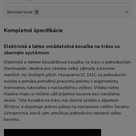
Súvisiaci tovar
3
Kompletné špecifikácie
Elektrická a ľahko ovládateľná kosačka na trávu so
zberným systémom
Elektrická a takmer bezúdržbová kosačka na trávu s jednoduchým
štartovaním, ideálna pre stredne veľké záhrady a kosenie
menších, no zložitých plôch. Husqvarna LC 141C sa jednoducho
ovláda a ponúka pohodlnú pracovnú polohu s ergonomicky
tvarovanou rukoväťou s nastaviteľnou výškou. Vďaka nízkej
hladine hluku si môžete užiť príjemné kosenie bez narúšania
okolia. Táto kosačka na trávu má zberný systém s objemom
50 litrov a disponuje jednou pákou na nastavenie celého žacieho
ústrojenstva, ktorá vám umožňuje jednoducho nastaviť výšku
kosenia.