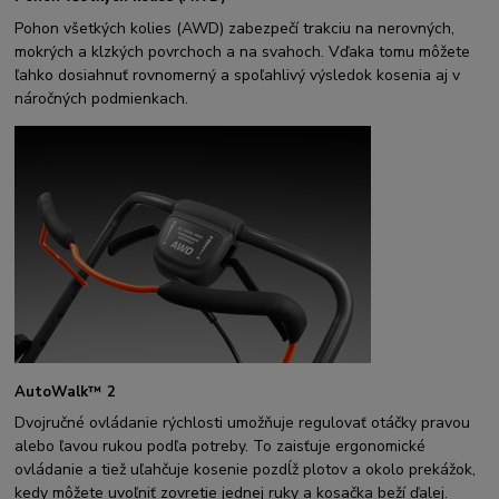
Pohon všetkých kolies (AWD) zabezpečí trakciu na nerovných,
mokrých a klzkých povrchoch a na svahoch. Vďaka tomu môžete
ľahko dosiahnuť rovnomerný a spoľahlivý výsledok kosenia aj v
náročných podmienkach.
AutoWalk™ 2
Dvojručné ovládanie rýchlosti umožňuje regulovať otáčky pravou
alebo ľavou rukou podľa potreby. To zaisťuje ergonomické
ovládanie a tiež uľahčuje kosenie pozdĺž plotov a okolo prekážok,
kedy môžete uvoľniť zovretie jednej ruky a kosačka beží ďalej.