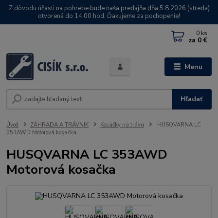
Z dôvodu účasti na pohrebe bude naša predajňa dňa 5.8.2026 (streda)
otvorená do 14:00 hod. Ďakujeme za pochopenie!
0
ks
za
0 €
Menu
Hľadať
Úvod
ZÁHRADA A TRÁVNIK
Kosačky na trávu
HUSQVARNA LC
353AWD Motorová kosačka
HUSQVARNA LC 353AWD
Motorová kosačka