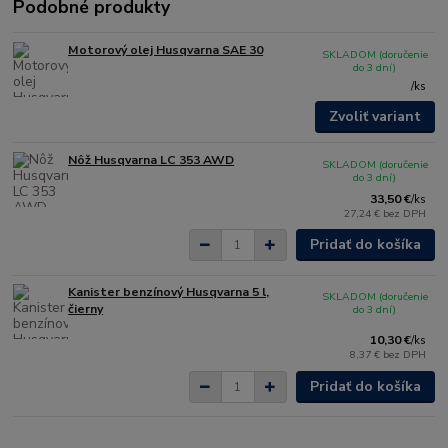
Podobné produkty
Motorový olej Husqvarna SAE 30
SKLADOM (doručenie
do 3 dní)
/
ks
Zvoliť variant
Nôž Husqvarna LC 353 AWD
SKLADOM (doručenie
do 3 dní)
33,50 €
/
ks
27,24 €
bez DPH
Pridať do košíka
Kanister benzínový Husqvarna 5 l,
SKLADOM (doručenie
čierny
do 3 dní)
10,30 €
/
ks
8,37 €
bez DPH
Pridať do košíka