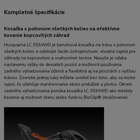
Kompletné špecifikácie
Kosačka s pohonom všetkých kolies na efektívne
kosenie kopcovitých záhrad
Husqvarna LC 353AWD je benzínová kosačka na trávu s pohonom
všetkých kolies a odolným žacím ústrojenstvom, vhodná najmä pre
záhrady na kopcovitom a svahovitom teréne. Navyše je vďaka
nastaveniu výšky do deviatich pozícií a možnosti používania
zadného vyhadzovania účinná a flexibilná aj na plochách s vyššou
trávou. Zovretie jednej ruky môžete uvoľniť bez toho, aby sa motor
vypol, čo uľahčuje manévrovanie okolo prekážok a plotov. Okrem
zadného vyhadzovania ponúka kosačka LC 353AWD ako metódy
kosenia aj možnosť zberu alebo funkciu BioClip® (mulčovanie).