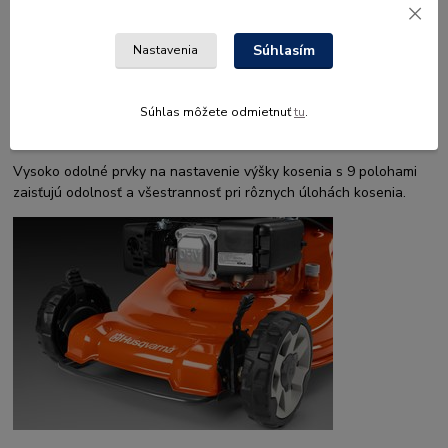
Súhlasím
Nastavenia
Súhlas môžete odmietnuť
tu
.
Odolná páka pre nastavenie výšky skeletu
Vysoko odolné prvky na nastavenie výšky kosenia s 9 polohami
zaisťujú odolnosť a všestrannosť pri rôznych úlohách kosenia.