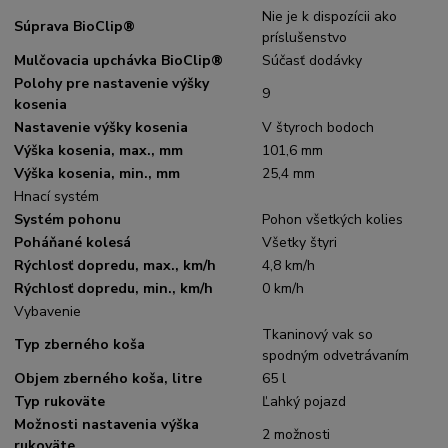
Nie je k dispozícii ako
Súprava BioClip®
príslušenstvo
Mulčovacia upchávka BioClip®
Súčasť dodávky
Polohy pre nastavenie výšky
9
kosenia
Nastavenie výšky kosenia
V štyroch bodoch
Výška kosenia, max., mm
101,6 mm
Výška kosenia, min., mm
25,4 mm
Hnací systém
Systém pohonu
Pohon všetkých kolies
Poháňané kolesá
Všetky štyri
Rýchlosť dopredu, max., km/h
4,8 km/h
Rýchlosť dopredu, min., km/h
0 km/h
Vybavenie
Tkaninový vak so
Typ zberného koša
spodným odvetrávaním
Objem zberného koša, litre
65 l
Typ rukoväte
Ľahký pojazd
Možnosti nastavenia výška
2 možnosti
rukoväte