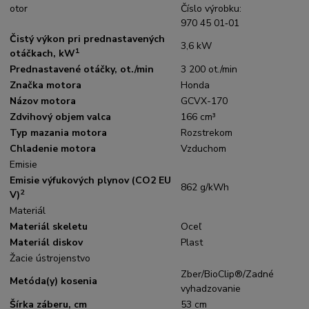
otor
Číslo výrobku:
970 45 01‑01
Čistý výkon pri prednastavených
3,6 kW
1
otáčkach, kW
Prednastavené otáčky, ot./min
3 200 ot./min
Značka motora
Honda
Názov motora
GCVX-170
Zdvihový objem valca
166 cm³
Typ mazania motora
Rozstrekom
Chladenie motora
Vzduchom
Emisie
Emisie výfukových plynov (CO2 EU
862 g/kWh
2
V)
Materiál
Materiál skeletu
Oceľ
Materiál diskov
Plast
Žacie ústrojenstvo
Zber/BioClip®/Zadné
Metóda(y) kosenia
vyhadzovanie
Šírka záberu, cm
53 cm