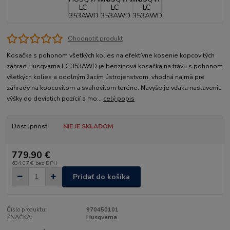
Ohodnotiť produkt
Kosačka s pohonom všetkých kolies na efektívne kosenie kopcovitých
záhrad Husqvarna LC 353AWD je benzínová kosačka na trávu s pohonom
všetkých kolies a odolným žacím ústrojenstvom, vhodná najmä pre
záhrady na kopcovitom a svahovitom teréne. Navyše je vďaka nastaveniu
výšky do deviatich pozícií a mo...
celý popis
Dostupnosť
NIE JE SKLADOM
779,90 €
634,07 €
bez DPH
Pridať do košíka
Číslo produktu:
970450101
ZNAČKA:
Husqvarna