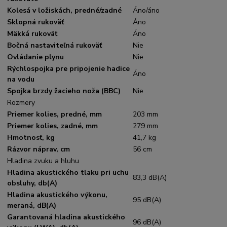
Kolesá v ložiskách, predné/zadné
Áno/áno
Sklopná rukoväť
Áno
Mäkká rukoväť
Áno
Bočná nastaviteľná rukoväť
Nie
Ovládanie plynu
Nie
Rýchlospojka pre pripojenie hadice
Áno
na vodu
Spojka brzdy žacieho noža (BBC)
Nie
Rozmery
Priemer kolies, predné, mm
203 mm
Priemer kolies, zadné, mm
279 mm
Hmotnosť, kg
41,7 kg
Rázvor náprav, cm
56 cm
Hladina zvuku a hluhu
Hladina akustického tlaku pri uchu
83,3 dB(A)
obsluhy, db(A)
Hladina akustického výkonu,
95 dB(A)
meraná, dB(A)
Garantovaná hladina akustického
96 dB(A)