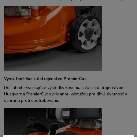
Vystužené žacie ústrojenstvo PremierCut
Dosiahnite vynikajúce výsledky kosenia s žacím ústrojenstvom
Husqvarna PremierCut s pridanou výstužou pre dlhú životnosť a
ochranu proti opotrebovaniu.