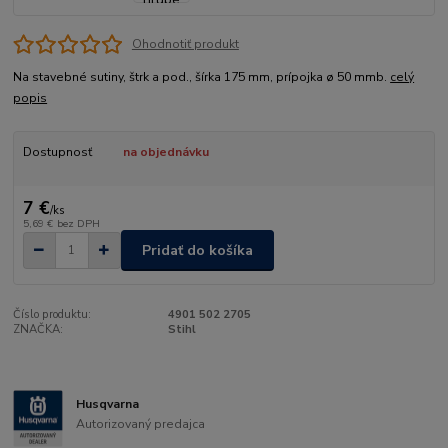
Ohodnotiť produkt
Na stavebné sutiny, štrk a pod., šírka 175 mm, prípojka ø 50 mmb.
celý
popis
Dostupnosť
na objednávku
7 €
/
ks
5,69 €
bez DPH
Pridať do košíka
Číslo produktu:
4901 502 2705
ZNAČKA:
Stihl
Husqvarna
Autorizovaný predajca