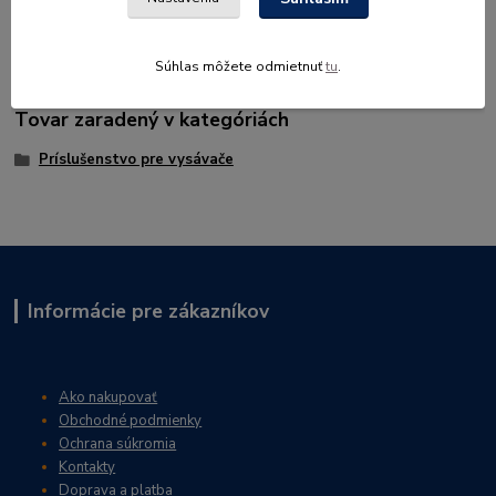
Na stavebné sutiny, štrk a pod., šírka 175 mm, prípojka ø 50 mmb.
Súhlas môžete odmietnuť
tu
.
Tovar zaradený v kategóriách
Príslušenstvo pre vysávače
Informácie pre zákazníkov
Ako nakupovať
Obchodné podmienky
Ochrana súkromia
Kontakty
Doprava a platba