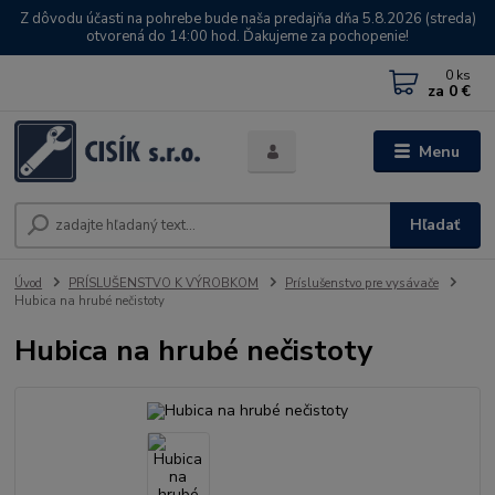
Z dôvodu účasti na pohrebe bude naša predajňa dňa 5.8.2026 (streda)
otvorená do 14:00 hod. Ďakujeme za pochopenie!
0
ks
za
0 €
Menu
Hľadať
Úvod
PRÍSLUŠENSTVO K VÝROBKOM
Príslušenstvo pre vysávače
Hubica na hrubé nečistoty
Hubica na hrubé nečistoty