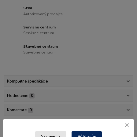
Stihl
Autorizovaný predajca
Servisné centrum
Servisné centrum
Stavebné centrum
Stavebné centrum
Kompletné špecifikácie
Hodnotenie
0
Komentáre
0
Kompletné špecifikácie
Súhlasím
Nastavenia