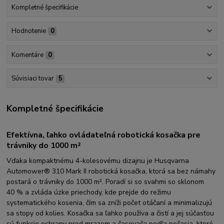
Kompletné špecifikácie
Hodnotenie
0
Komentáre
0
Súvisiaci tovar
5
Kompletné špecifikácie
Efektívna, ľahko ovládateľná robotická kosačka pre
trávniky do 1000 m²
Vďaka kompaktnému 4-kolesovému dizajnu je Husqvarna
Automower® 310 Mark II robotická kosačka, ktorá sa bez námahy
postará o trávniky do 1000 m². Poradí si so svahmi so sklonom
40 % a zvláda úzke priechody, kde prejde do režimu
systematického kosenia, čím sa zníži počet otáčaní a minimalizujú
sa stopy od kolies. Kosačka sa ľahko používa a čistí a jej súčasťou
sú funkcie ochrany pred mrazom a časovača podľa počasia, ktoré