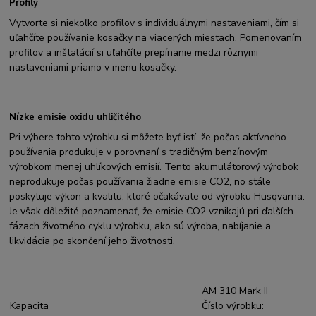
Profily
Vytvorte si niekoľko profilov s individuálnymi nastaveniami, čím si
uľahčíte používanie kosačky na viacerých miestach. Pomenovaním
profilov a inštalácií si uľahčíte prepínanie medzi rôznymi
nastaveniami priamo v menu kosačky.
Nízke emisie oxidu uhličitého
Pri výbere tohto výrobku si môžete byť istí, že počas aktívneho
používania produkuje v porovnaní s tradičným benzínovým
výrobkom menej uhlíkových emisií. Tento akumulátorový výrobok
neprodukuje počas používania žiadne emisie CO2, no stále
poskytuje výkon a kvalitu, ktoré očakávate od výrobku Husqvarna.
Je však dôležité poznamenať, že emisie CO2 vznikajú pri ďalších
fázach životného cyklu výrobku, ako sú výroba, nabíjanie a
likvidácia po skončení jeho životnosti.
AM 310 Mark II
Kapacita
Číslo výrobku: