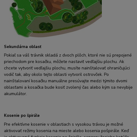
Sekundárna oblasť
Pokiaľ sa váš trávnik skladá z dvoch plôch, ktoré nie sú prepojené
priechodom pre kosačku, môžete nastaviť vedľajšiu plochu. Ak
chcete vytvoriť vedľajšiu plochu, musíte nainštalovať ohraničujúci
vodič tak, aby okolo tejto oblasti vytvoril ostrovček. Po
nainštalovaní kosačku manuálne presúvajte medzi týmito dvomi
oblasťami a kosačka bude kosiť zvolený čas alebo kým sa nevybije
akumulátor.
Kosenie po špirále
Pre efektívne kosenie v oblastiach s vysokou trávou je možné
aktivovať režimy kosenia na mieste alebo kosenia pošpirále. Keď