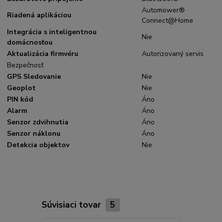
Automower®
Riadená aplikáciou
Connect@Home
Integrácia s inteligentnou
Nie
domácnosťou
Aktualizácia firmvéru
Autorizovaný servis
Bezpečnosť
GPS Sledovanie
Nie
Geoplot
Nie
PIN kód
Áno
Alarm
Áno
Senzor zdvihnutia
Áno
Senzor náklonu
Áno
Detekcia objektov
Nie
Súvisiaci tovar
5