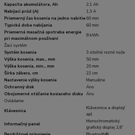
Kapacita akumulátora, Ah
2,1 Ah
Nabíjací prúd (A)
1,3 A
Priemerný čas kosenia na jedno nabitie
60 min
Typická doba nabíjania
60 min
Priemerná mesačná spotreba energie
8 kWh
pri maximálnom používaní
Žací systém
Systém kosenia
3 otočné rezné nože
Výška kosenia, max., mm
50 mm
Výška kosenia, min., mm
20 mm
Šírka záberu, cm
22 cm
Nastavenie výšky kosenia
Manuálne
Ochranný disk
Áno
Obojsmerné otáčanie kosiaceho disku
Áno
Ovládanie
Klávesnica a displej/
Klávesnica
apl.
Monochromatický
Informačný panel
grafický displej 2,8”
Bezdrôtové pripojenie
Bluetooth®