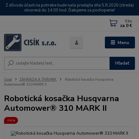
Z dôvodu účasti na pohrebe bude naša predajňa dňa 5.8.2026 (streda)
otvorená do 14:00 hod. Ďakujeme za pochopenie!
0
ks
za
0 €
Menu
Hľadať
Úvod
ZÁHRADA A TRÁVNIK
Robotická kosačka Husqvarna
Automower® 310 MARK II
Robotická kosačka Husqvarna
Automower® 310 MARK II
Akcia