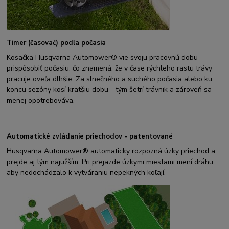
Timer (časovač) podľa počasia
Kosačka Husqvarna Automower® vie svoju pracovnú dobu
prispôsobiť počasiu, čo znamená, že v čase rýchleho rastu trávy
pracuje oveľa dlhšie. Za slnečného a suchého počasia alebo ku
koncu sezóny kosí kratšiu dobu - tým šetrí trávnik a zároveň sa
menej opotrebováva.
Automatické zvládanie priechodov - patentované
Husqvarna Automower® automaticky rozpozná úzky priechod a
prejde aj tým najužším. Pri prejazde úzkymi miestami mení dráhu,
aby nedochádzalo k vytváraniu nepekných koľají.