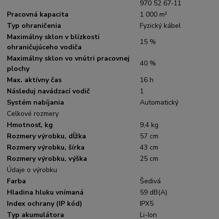
970 52 67‑11
Pracovná kapacita
1 000 m²
Typ ohraničenia
Fyzický kábel
Maximálny sklon v blízkosti
15 %
ohraničujúceho vodiča
Maximálny sklon vo vnútri pracovnej
40 %
plochy
Max. aktívny čas
16 h
Následuj navádzací vodič
1
Systém nabíjania
Automatický
Celkové rozmery
Hmotnosť, kg
9,4 kg
Rozmery výrobku, dĺžka
57 cm
Rozmery výrobku, šírka
43 cm
Rozmery výrobku, výška
25 cm
Údaje o výrobku
Farba
Šedivá
Hladina hluku vnímaná
59 dB(A)
Index ochrany (IP kód)
IPX5
Typ akumulátora
Li-Ion