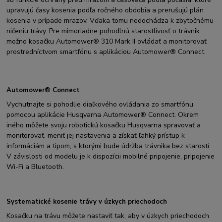
upravujú časy kosenia podľa ročného obdobia a prerušujú plán
kosenia v prípade mrazov. Vďaka tomu nedochádza k zbytočnému
ničeniu trávy. Pre mimoriadne pohodlnú starostlivosť o trávnik
možno kosačku Automower® 310 Mark II ovládať a monitorovať
prostredníctvom smartfónu s aplikáciou Automower® Connect.
Automower® Connect
Vychutnajte si pohodlie diaľkového ovládania zo smartfónu
‌‌‌‌pomocou aplikácie Husqvarna ‌‌Automower® Connect. Okrem
iného môžete svoju robotickú kosačku Husqvarna spravovať a
monitorovať, meniť jej nastavenia a získať ľahký prístup k
informáciám a tipom, s ktorými bude údržba trávnika bez starostí.
V závislosti od modelu je k dispozícii mobilné pripojenie, pripojenie
Wi-Fi a Bluetooth.
Systematické kosenie trávy v úzkych priechodoch
Kosačku na trávu môžete nastaviť tak, aby v úzkych priechodoch