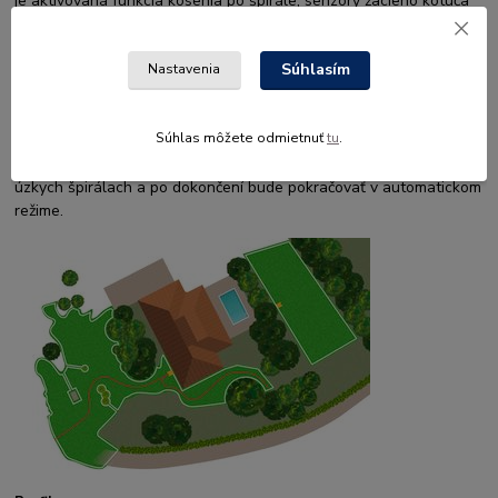
je aktivovaná funkcia kosenia po špirále, senzory žacieho kotúča
rozpoznajú, keď kosačka vojde do oblasti s vyššou trávou, a
automaticky prepnú technológiu kosenia na systematický
Súhlasím
špirálový vzor. Režim Kosenia na mieste je určený na rýchle
Nastavenia
kosenie menšej plochy s vyššou trávou. Je to veľmi užitočné
napríklad na miestach pod záhradným nábytkom po tom, čo sa
Súhlas môžete odmietnuť
tu
.
tento nábytok premiestni. Umiestnite kosačku na požadované
miesto a vyberte režim Kosenia na mieste. Kosačka bude kosiť v
úzkych špirálach a po dokončení bude pokračovať v automatickom
režime.