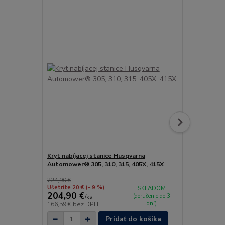
Akcia
Kryt nabíjacej stanice Husqvarna
Súprava na 
Automower® 305, 310, 315, 405X, 415X
Husqvarna
224,90 €
48,50 €
Ušetríte 20 €
(- 9 %)
Ušetríte 4 €
SKLADOM
204,90 €
44,50 €
(doručenie do 3
/
ks
/
k
dní)
166,59 €
bez DPH
36,18 €
bez 
Pridať do košíka