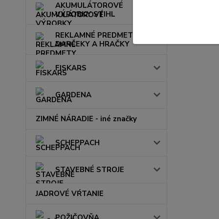
AKUMULÁTOROVÉ
VÝROBKY STIHL
REKLAMNÉ PREDMETY,
DARČEKY A HRAČKY
FISKARS
GARDENA
ZIMNÉ NÁRADIE - iné značky
SCHEPPACH
STAVEBNÉ STROJE
JADROVÉ VŔTANIE
POŽIČOVŇA