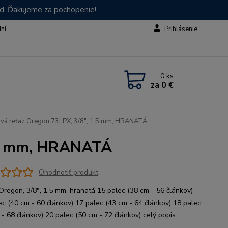
od. Ďakujeme za pochopenie!
dní
Prihlásenie
0
ks
za
0 €
ová reťaz Oregon 73LPX, 3/8", 1.5 mm, HRANATÁ
1.5 mm, HRANATÁ
Ohodnotiť produkt
Oregon, 3/8", 1,5 mm, hranatá 15 palec (38 cm - 56 článkov)
ec (40 cm - 60 článkov) 17 palec (43 cm - 64 článkov) 18 palec
 - 68 článkov) 20 palec (50 cm - 72 článkov)
celý popis