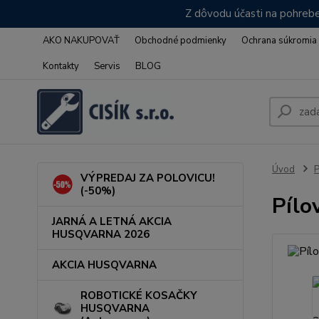
Z dôvodu účasti na pohrebe
AKO NAKUPOVAŤ
Obchodné podmienky
Ochrana súkromia
Kontakty
Servis
BLOG
Úvod
VÝPREDAJ ZA POLOVICU!
(-50%)
Pílo
JARNÁ A LETNÁ AKCIA
HUSQVARNA 2026
AKCIA HUSQVARNA
ROBOTICKÉ KOSAČKY
HUSQVARNA