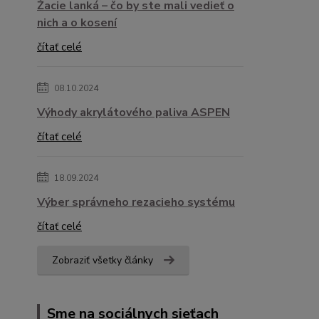
Žacie lanká – čo by ste mali vedieť o
nich a o kosení
čítať celé
08.10.2024
Výhody akrylátového paliva ASPEN
čítať celé
18.09.2024
Výber správneho rezacieho systému
čítať celé
Zobraziť všetky články
Sme na sociálnych sieťach