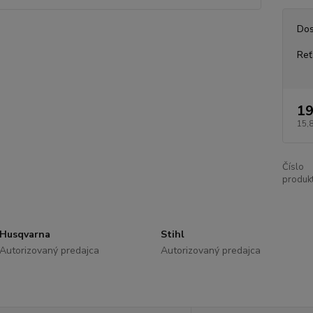
Dos
Reť
19
15,
Číslo
produkt
Husqvarna
Stihl
Autorizovaný predajca
Autorizovaný predajca