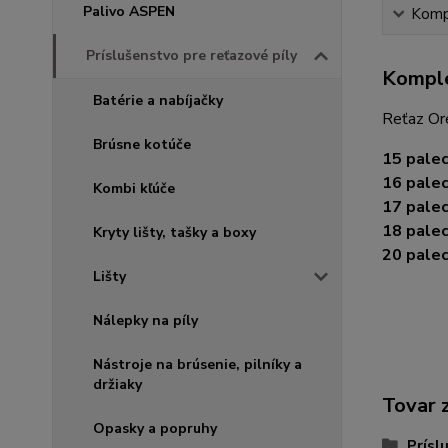
Palivo ASPEN
Kompl
Príslušenstvo pre reťazové píly
Komple
Batérie a nabíjačky
Reťaz Ore
Brúsne kotúče
15 palec
16 palec
Kombi kľúče
17 palec
18 palec
Kryty lišty, tašky a boxy
20 palec
Lišty
Nálepky na píly
Nástroje na brúsenie, pilníky a
držiaky
Tovar 
Opasky a popruhy
Prísl