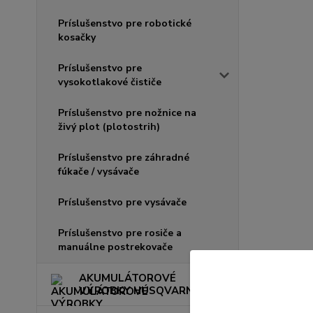
Príslušenstvo pre robotické
kosačky
Príslušenstvo pre
vysokotlakové čističe
Príslušenstvo pre nožnice na
živý plot (plotostrih)
Príslušenstvo pre záhradné
fúkače / vysávače
Príslušenstvo pre vysávače
Príslušenstvo pre rosiče a
manuálne postrekovače
AKUMULÁTOROVÉ
VÝROBKY HUSQVARNA