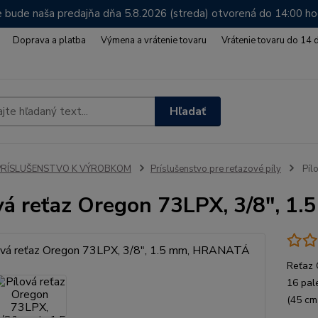
 bude naša predajňa dňa 5.8.2026 (streda) otvorená do 14:00 h
Doprava a platba
Výmena a vrátenie tovaru
Vrátenie tovaru do 14 
Hľadať
PRÍSLUŠENSTVO K VÝROBKOM
Príslušenstvo pre reťazové píly
Píl
vá reťaz Oregon 73LPX, 3/8", 
Reťaz 
16 pal
(45 cm