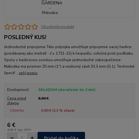
Ohodnotiť produkt
POSLEDNÝ KUS!
Jednoduché pripojenie Táto prípojka umožňuje pripojenie sacej hadice
(predávanej ako metráž - č.v. 1721-22) k čerpadlu, odolná proti podtlaku.
Spolu s hadicovou svorkou umožňuje jednoduché zabezpečenie.
Nákrutka má priemer 25 mm (1") a vnútorný závit 33,3 mm (G 1). Technické
špecif...
celý popis
Dostupnosť
SKLADOM (doručenie do 3 dní)
Cena pred
6,90 €
zľavou
Ušetríte
0,90 € (
13
% zľava)
6 €
4,88 €
bez DPH
Pridať do košíka