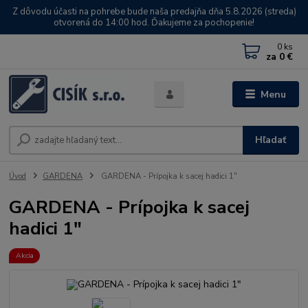
Z dôvodu účasti na pohrebe bude naša predajňa dňa 5.8.2026 (streda)
otvorená do 14:00 hod. Ďakujeme za pochopenie!
0
ks
za
0 €
Menu
Hľadať
Úvod
GARDENA
GARDENA - Prípojka k sacej hadici 1"
GARDENA - Prípojka k sacej
hadici 1"
Akcia