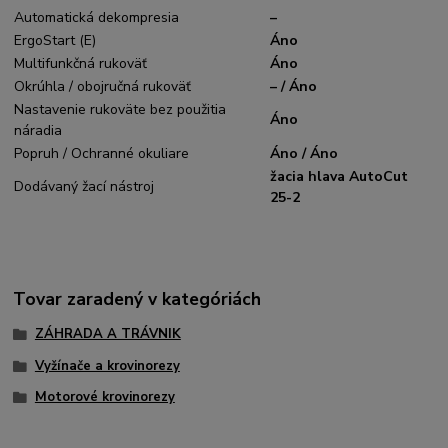
Automatická dekompresia
–
ErgoStart (E)
Áno
Multifunkčná rukoväť
Áno
Okrúhla / obojručná rukoväť
– / Áno
Nastavenie rukoväte bez použitia
Áno
náradia
Popruh / Ochranné okuliare
Áno / Áno
žacia hlava AutoCut
Dodávaný žací nástroj
25-2
Tovar zaradený v kategóriách
ZÁHRADA A TRÁVNIK
Vyžínače a krovinorezy
Motorové krovinorezy