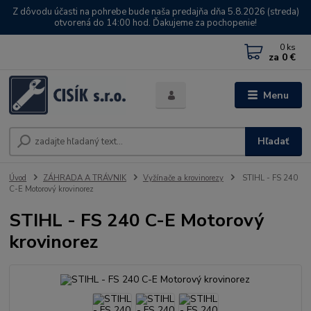
Z dôvodu účasti na pohrebe bude naša predajňa dňa 5.8.2026 (streda)
otvorená do 14:00 hod. Ďakujeme za pochopenie!
0
ks
za
0 €
Menu
Hľadať
Úvod
ZÁHRADA A TRÁVNIK
Vyžínače a krovinorezy
STIHL - FS 240
C-E Motorový krovinorez
STIHL - FS 240 C-E Motorový
krovinorez