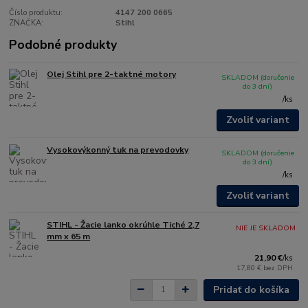
Číslo produktu:
4147 200 0665
ZNAČKA:
Stihl
Podobné produkty
Olej Stihl pre 2-taktné motory
SKLADOM (doručenie
do 3 dní)
/
ks
Zvoliť variant
Vysokovýkonný tuk na prevodovky
SKLADOM (doručenie
do 3 dní)
/
ks
Zvoliť variant
STIHL - Žacie lanko okrúhle Tiché 2,7
NIE JE SKLADOM
mm x 65 m
21,90 €
/
ks
17,80 €
bez DPH
Pridať do košíka