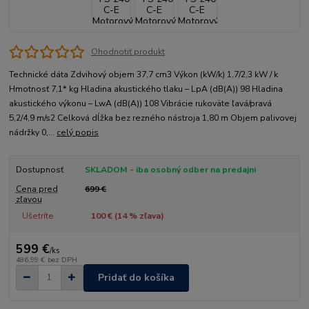
Ohodnotiť produkt
Technické dáta Zdvihový objem 37,7 cm3 Výkon (kW/k) 1,7/2,3 kW / k
Hmotnosť 7,1* kg Hladina akustického tlaku – LpA (dB(A)) 98 Hladina
akustického výkonu – LwA (dB(A)) 108 Vibrácie rukoväte ľavá/pravá
5,2/4,9 m/s2 Celková dĺžka bez rezného nástroja 1,80 m Objem palivovej
nádržky 0,...
celý popis
Dostupnosť
SKLADOM - iba osobný odber na predajni
Cena pred
699 €
zľavou
Ušetríte
100 € (
14
% zľava)
599 €
/
ks
486,99 €
bez DPH
Pridať do košíka