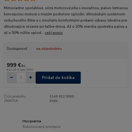
Mimoriadne spoľahlivá, silná motorová píla s inovačnou, palivo šetriacou
koncepciou motora s malým podielom splodín, dlhodobým systémom
vzduchového filtra a s mnohými komfortnými prvkami výbavy. Ideálna pre
dlhotrvajúce rezanie pri ťažbe dreva. Až o 20% menšia spotreba paliva a
až o 50% nižšie splod...
celý popis
Dostupnosť
na objednávku
999 €
/
ks
812,20 €
bez DPH
Pridať do košíka
Číslo produktu:
1140 012 3003
ZNAČKA:
Stihl
Husqvarna
Autorizovaný predajca