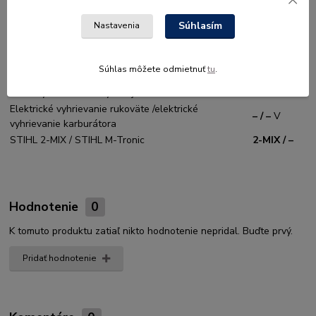
Manuál. palivové / nastaviť. olej. čerpadlo
– / Áno
Súhlasím
Nastavenia
Áno / Áno
Dekompresný ventil / ElastoStart / ErgoStart
/ –
Kompenzátor / HD2 filter
Áno / Áno
Súhlas môžete odmietnuť
tu
.
Dlhodobý systém filtrácie vzduchu
Áno
Uzávery nádržiek nevyžadujúce náradie
Áno
Elektrické vyhrievanie rukoväte /elektrické
– / –
V
vyhrievanie karburátora
STIHL 2-MIX / STIHL M-Tronic
2-MIX / –
Hodnotenie
0
K tomuto produktu zatiaľ nikto hodnotenie nepridal. Buďte prvý.
Pridať hodnotenie