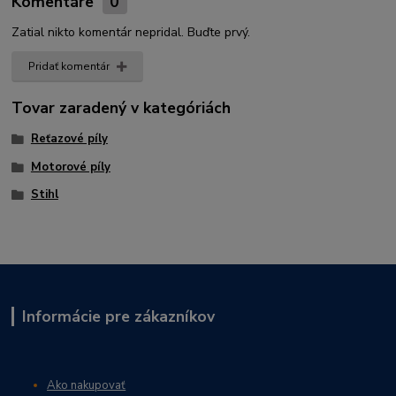
Komentáre
0
Zatial nikto komentár nepridal. Buďte prvý.
Pridať komentár
Tovar zaradený v kategóriách
Reťazové píly
Motorové píly
Stihl
Informácie pre zákazníkov
Ako nakupovať