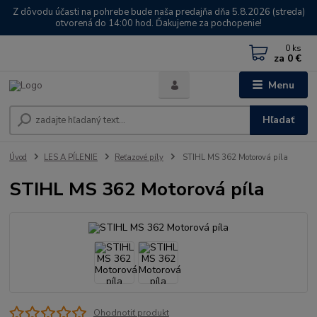
Z dôvodu účasti na pohrebe bude naša predajňa dňa 5.8.2026 (streda)
otvorená do 14:00 hod. Ďakujeme za pochopenie!
0
ks
za
0 €
Menu
Hľadať
Úvod
LES A PÍLENIE
Reťazové píly
STIHL MS 362 Motorová píla
STIHL MS 362 Motorová píla
Ohodnotiť produkt