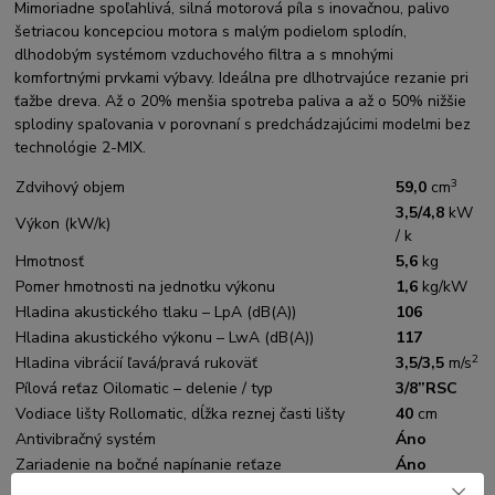
Mimoriadne spoľahlivá, silná motorová píla s inovačnou, palivo
šetriacou koncepciou motora s malým podielom splodín,
dlhodobým systémom vzduchového filtra a s mnohými
komfortnými prvkami výbavy. Ideálna pre dlhotrvajúce rezanie pri
ťažbe dreva. Až o 20% menšia spotreba paliva a až o 50% nižšie
splodiny spaľovania v porovnaní s predchádzajúcimi modelmi bez
technológie 2-MIX.
3
Zdvihový objem
59,0
cm
3,5/4,8
kW
Výkon (kW/k)
/ k
Hmotnosť
5,6
kg
Pomer hmotnosti na jednotku výkonu
1,6
kg/kW
Hladina akustického tlaku – LpA (dB(A))
106
Hladina akustického výkonu – LwA (dB(A))
117
2
Hladina vibrácií ľavá/pravá rukoväť
3,5/3,5
m/s
Pílová reťaz Oilomatic – delenie / typ
3/8”RSC
Vodiace lišty Rollomatic, dĺžka reznej časti lišty
40
cm
Antivibračný systém
Áno
Zariadenie na bočné napínanie reťaze
Áno
Zariadenie pre rýchlonapínanie reťaze (B)
–