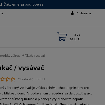
od. Ďakujeme za pochopenie!
dní
Prihlásenie
0
ks
za
0 €
ktrický záhradný fúkač / vysávač
kač / vysávač
Ohodnotiť produkt
ický záhradný vysávač je vďaka tichému chodu optimálny pre
ie v blízkosti domu. V dodávanom prevedení sa dá použiť aj ako
 Vrátane fúkacej trubice a plochej dýzy. Menovité napätie
Príkon 1.100 W Hmotnosť 4,1* kg Maximálny prietok vzduchu