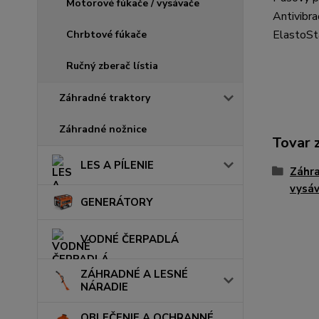
Motorové fúkače / vysávače
Antivibr
ElastoSt
Chrbtové fúkače
Ručný zberač lístia
Záhradné traktory
Záhradné nožnice
Tovar 
LES A PÍLENIE
Záhra
vysá
GENERÁTORY
VODNÉ ČERPADLÁ
ZÁHRADNÉ A LESNÉ
NÁRADIE
OBLEČENIE A OCHRANNÉ