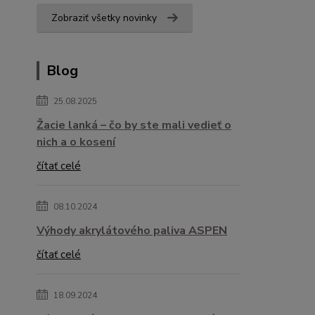
Zobraziť všetky novinky
Blog
25.08.2025
Žacie lanká – čo by ste mali vedieť o
nich a o kosení
čítať celé
08.10.2024
Výhody akrylátového paliva ASPEN
čítať celé
18.09.2024