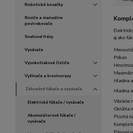
Robotické kosačky
Komple
Rosiče a manuálne
postrekovače
Elektrick
Snehové frézy
aj ako fú
Menovité
Vysávače
Príkon
Vysokotlakové čističe
Hmotnos
Maximáln
Vyžínače a krovinorezy
Hladina 
Záhradné fúkače a vysávače
Hladina 
Vibrácie 
Elektrické fúkače / vysávače
Okrúhla r
Akumulátorové fúkače /
Plochá rú
vysávače
Kompletn
Pásový p