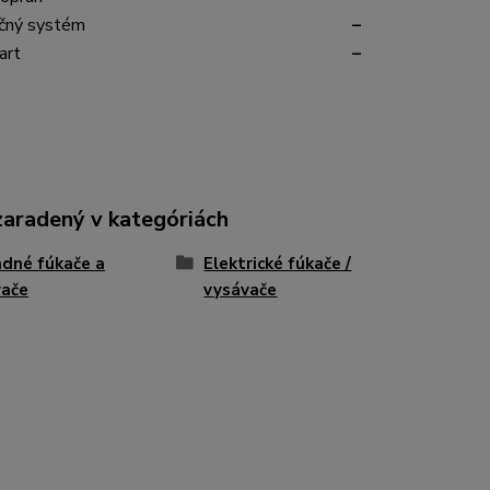
ačný systém
–
art
–
zaradený v kategóriách
dné fúkače a
Elektrické fúkače /
vače
vysávače