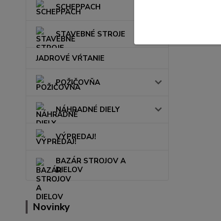
SCHEPPACH
STAVEBNÉ STROJE
JADROVÉ VŔTANIE
POŽIČOVŇA
NÁHRADNÉ DIELY
VÝPREDAJ!
BAZÁR STROJOV A
DIELOV
Novinky