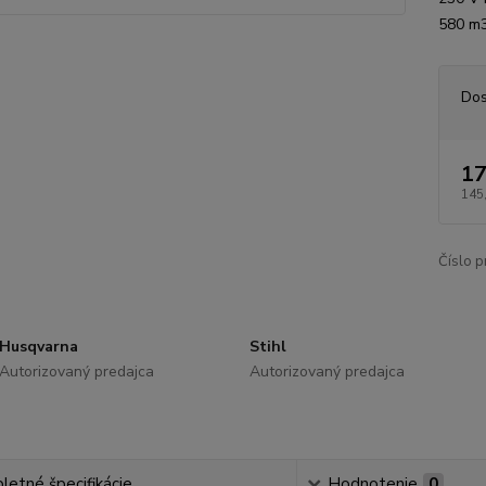
580 m3
Dos
17
145
Číslo p
Husqvarna
Stihl
Autorizovaný predajca
Autorizovaný predajca
etné špecifikácie
Hodnotenie
0