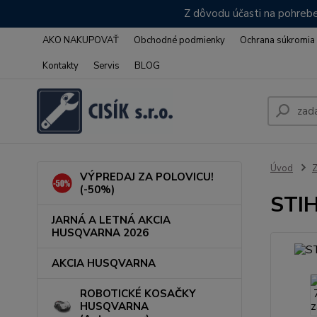
Z dôvodu účasti na pohrebe
AKO NAKUPOVAŤ
Obchodné podmienky
Ochrana súkromia
Kontakty
Servis
BLOG
Úvod
VÝPREDAJ ZA POLOVICU!
(-50%)
STIH
JARNÁ A LETNÁ AKCIA
HUSQVARNA 2026
AKCIA HUSQVARNA
ROBOTICKÉ KOSAČKY
HUSQVARNA