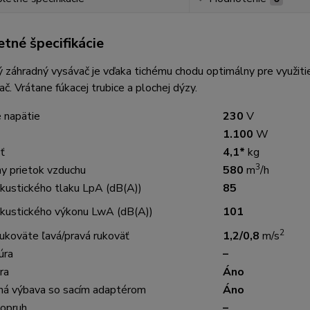
tné špecifikácie
ý záhradný vysávač je vďaka tichému chodu optimálny pre využit
kač. Vrátane fúkacej trubice a plochej dýzy.
 napätie
230
V
1.100
W
ť
4,1*
kg
3
y prietok vzduchu
580
m
/h
akustického tlaku LpA (dB(A))
85
akustického výkonu LwA (dB(A))
101
2
rukoväte ľavá/pravá rukoväť
1,2/0,8
m/s
úra
–
ra
Áno
á výbava so sacím adaptérom
Áno
opruh
–