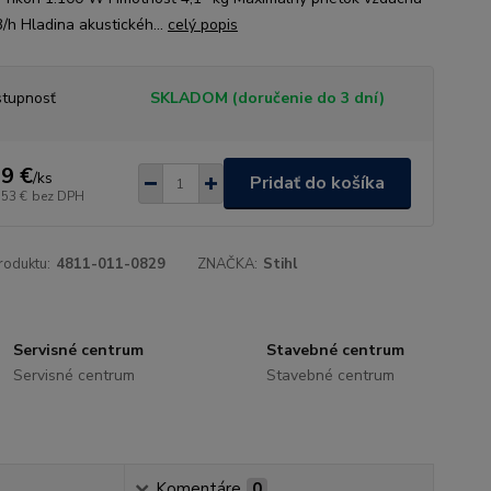
/h Hladina akustickéh...
celý popis
tupnosť
SKLADOM (doručenie do 3 dní)
9 €
/
ks
Pridať do košíka
,53 €
bez DPH
roduktu:
4811-011-0829
ZNAČKA:
Stihl
Servisné centrum
Stavebné centrum
Servisné centrum
Stavebné centrum
Komentáre
0