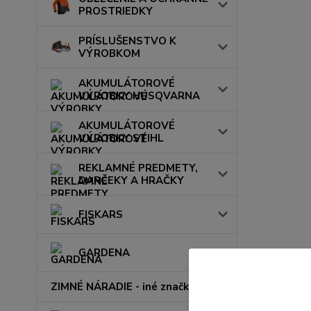
PROSTRIEDKY
PRÍSLUŠENSTVO K
VÝROBKOM
AKUMULÁTOROVÉ
VÝROBKY HUSQVARNA
AKUMULÁTOROVÉ
VÝROBKY STIHL
REKLAMNÉ PREDMETY,
DARČEKY A HRAČKY
FISKARS
GARDENA
ZIMNÉ NÁRADIE - iné značky