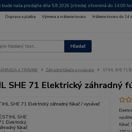
 bude naša predajňa dňa 5.8.2026 (streda) otvorená do 14:00 h
Doprava a platba
Výmena a vrátenie tovaru
Vrátenie tovaru do 14 
Hľadať
ZÁHRADA A TRÁVNIK
Záhradné fúkače a vysávače
STIHL SHE 71 Ele
L SHE 71 Elektrický záhradný fú
Elektr
využit
fúkač.
230 V 