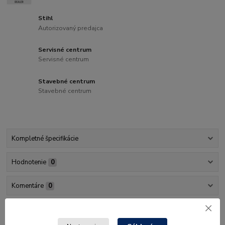
Stihl
Autorizovaný predajca
Servisné centrum
Servisné centrum
Stavebné centrum
Stavebné centrum
Kompletné špecifikácie
Hodnotenie
0
Komentáre
0
Kompletné špecifikácie