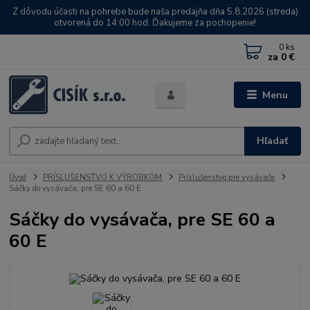
Z dôvodu účasti na pohrebe bude naša predajňa dňa 5.8.2026 (streda)
otvorená do 14:00 hod. Ďakujeme za pochopenie!
0
ks
za
0 €
Menu
Hľadať
Úvod
PRÍSLUŠENSTVO K VÝROBKOM
Príslušenstvo pre vysávače
Sáčky do vysávača, pre SE 60 a 60 E
Sáčky do vysávača, pre SE 60 a
60 E