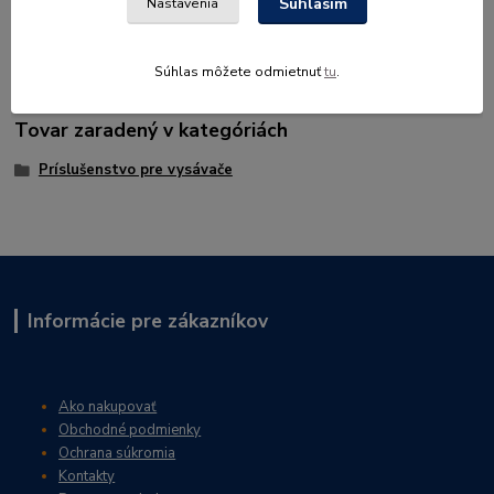
Súhlasím
Nastavenia
Stabilný materiál odolný proti roztrhnutiu, balenie po 5 ks.
Súhlas môžete odmietnuť
tu
.
Tovar zaradený v kategóriách
Príslušenstvo pre vysávače
Informácie pre zákazníkov
Ako nakupovať
Obchodné podmienky
Ochrana súkromia
Kontakty