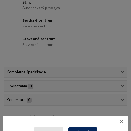
Stihl
Autorizovaný predajca
Servisné centrum
Servisné centrum
Stavebné centrum
Stavebné centrum
Kompletné špecifikácie
Hodnotenie
0
Komentáre
0
Kompletné špecifikácie
8 ks, PolyCut 2-2