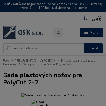
Z dôvodu účasti na pohrebe bude naša predajňa dňa 5.8.2026 (streda)
otvorená do 14:00 hod. Ďakujeme za pochopenie!
0
ks
za
0 €
Menu
Hľadať
Úvod
PRÍSLUŠENSTVO K VÝROBKOM
Príslušenstvo pre vyžínače a
krovinorezy
Sada plastových nožov pre PolyCut 2-2
Sada plastových nožov pre
PolyCut 2-2