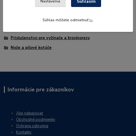
Súhlasím
Nastavenia
Súhlas môžete odmietnuť
tu
.
Tovar zaradený v kategóriách
Príslušenstvo pre vyžínače a krovinorezy
Nože a pílové kotúče
Informácie pre zákazníkov
Ako nakupovať
Obchodné podmienky
Ochrana súkromia
Kontakty