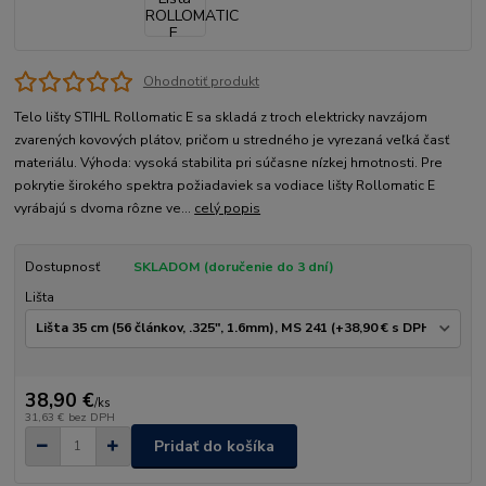
Ohodnotiť produkt
Telo lišty STIHL Rollomatic E sa skladá z troch elektricky navzájom
zvarených kovových plátov, pričom u stredného je vyrezaná veľká časť
materiálu. Výhoda: vysoká stabilita pri súčasne nízkej hmotnosti. Pre
pokrytie širokého spektra požiadaviek sa vodiace lišty Rollomatic E
vyrábajú s dvoma rôzne ve...
celý popis
Dostupnosť
SKLADOM (doručenie do 3 dní)
Lišta
38,90 €
/
ks
31,63 €
bez DPH
Pridať do košíka