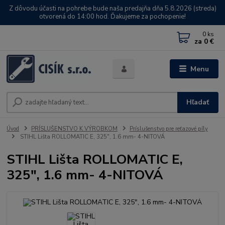
Z dôvodu účasti na pohrebe bude naša predajňa dňa 5.8.2026 (streda)
otvorená do 14:00 hod. Ďakujeme za pochopenie!
0
ks
za
0 €
Menu
Hľadať
Úvod
PRÍSLUŠENSTVO K VÝROBKOM
Príslušenstvo pre reťazové píly
STIHL Lišta ROLLOMATIC E, 325", 1.6 mm- 4-NITOVÁ
STIHL Lišta ROLLOMATIC E,
325", 1.6 mm- 4-NITOVÁ