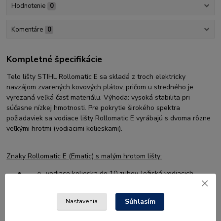
Hodnotenie
0
Komentáre
0
Kompletné špecifikácie
Telo lišty STIHL Rollomatic E sa skladá z troch elektricky
navzájom zvarených kovových plátov, pričom u stredného je
vyrezaná veľká časť materiálu. Výhoda: vysoká stabilita pri
súčasne nízkej hmotnosti. Pre pokrytie širokého spektra
požiadaviek sa vodiace lišty Rollomatic E vyrábajú s dvoma rôzne
veľkými hrotmi (vodiacimi kolieskami).
Znaky Rollomatic E (Ematic) s malým hrotom lišty:
vodiace kolieska do 10 zubov, ložiská vodiacich
koliesok pripevnené 4 nitmi
znížený sklon k spätnému nárazu
Súhlasím
Nastavenia
ideálna na všestranné použitie pri ťažbe slabých