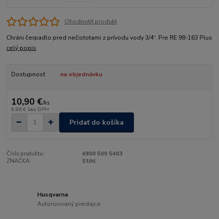
Ohodnotiť produkt
Chráni čerpadlo pred nečistotami z prívodu vody 3/4“. Pre RE 98-163 Plus
celý popis
Dostupnosť
na objednávku
10,90 €
/
ks
8,86 €
bez DPH
Pridať do košíka
Číslo produktu:
4900 500 5403
ZNAČKA:
Stihl
Husqvarna
Autorizovaný predajca