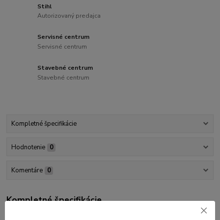
Stihl
Autorizovaný predajca
Servisné centrum
Servisné centrum
Stavebné centrum
Stavebné centrum
Kompletné špecifikácie
Hodnotenie
0
Komentáre
0
Kompletné špecifikácie
Chráni čerpadlo pred nečistotami z prívodu vody 3/4“. Pre RE 98-