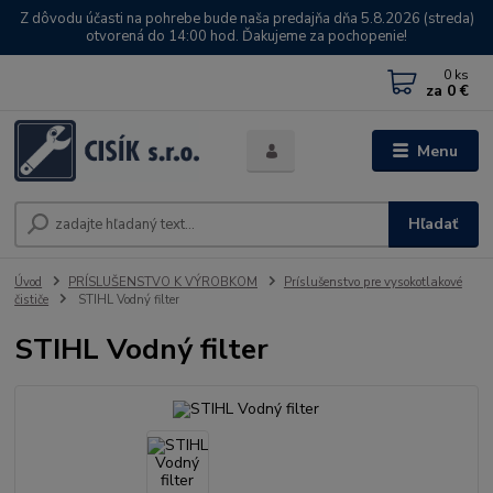
Z dôvodu účasti na pohrebe bude naša predajňa dňa 5.8.2026 (streda)
otvorená do 14:00 hod. Ďakujeme za pochopenie!
0
ks
za
0 €
Menu
Hľadať
Úvod
PRÍSLUŠENSTVO K VÝROBKOM
Príslušenstvo pre vysokotlakové
čističe
STIHL Vodný filter
STIHL Vodný filter