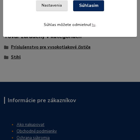
163 Plus
Súhlasím
Nastavenia
Súhlas môžete odmietnuť
tu
.
Tovar zaradený v kategóriách
Príslušenstvo pre vysokotlakové čističe
Stihl
Informácie pre zákazníkov
Ako nakupovať
Obchodné podmienky
Ochrana súkromia