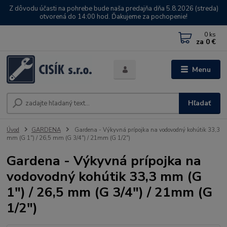
Z dôvodu účasti na pohrebe bude naša predajňa dňa 5.8.2026 (streda)
otvorená do 14:00 hod. Ďakujeme za pochopenie!
0
ks
za
0 €
Menu
Hľadať
Úvod
GARDENA
Gardena - Výkyvná prípojka na vodovodný kohútik 33,3
mm (G 1") / 26,5 mm (G 3/4") / 21mm (G 1/2")
Gardena - Výkyvná prípojka na
vodovodný kohútik 33,3 mm (G
1") / 26,5 mm (G 3/4") / 21mm (G
1/2")