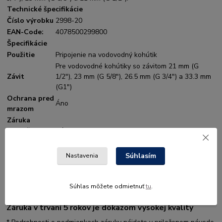
Technické špecifikácie
Číslo výrobku
2998-20
EAN-Code:
4078500299800
Špecifikácie
Použitie
Pripojenie na vodovodný kohútik
Pre vodovodné kohútiky so závitom 21 mm (G
Závit
1/2"), 23 mm (G 5/8"), 26.5 mm (G 3/4") a 33.3 mm
(G1")
Ochrana pred
Áno
mrazom
Záruka
spoločnosti
Záruka 5 rokov
Gardena
Súhlasím
Nastavenia
Vlastnosti
Súhlas môžete odmietnuť
tu
.
Záruka v trvaní 5 rokov je dôkazom vysokej kvality