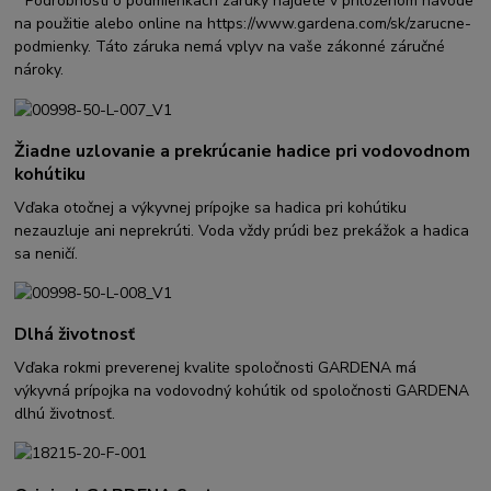
* Podrobnosti o podmienkach záruky nájdete v priloženom návode
na použitie alebo online na https://www.gardena.com/sk/zarucne-
podmienky. Táto záruka nemá vplyv na vaše zákonné záručné
nároky.
Žiadne uzlovanie a prekrúcanie hadice pri vodovodnom
kohútiku
Vďaka otočnej a výkyvnej prípojke sa hadica pri kohútiku
nezauzluje ani neprekrúti. Voda vždy prúdi bez prekážok a hadica
sa neničí.
Dlhá životnosť
Vďaka rokmi preverenej kvalite spoločnosti GARDENA má
výkyvná prípojka na vodovodný kohútik od spoločnosti GARDENA
dlhú životnosť.