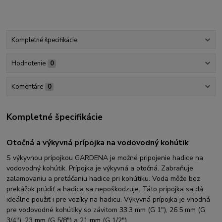
Kompletné špecifikácie
Hodnotenie
0
Komentáre
0
Kompletné špecifikácie
Otočná a výkyvná prípojka na vodovodný kohútik
S výkyvnou prípojkou GARDENA je možné pripojenie hadice na
vodovodný kohútik. Prípojka je výkyvná a otočná. Zabraňuje
zalamovaniu a pretáčaniu hadice pri kohútiku. Voda môže bez
prekážok prúdiť a hadica sa nepoškodzuje. Táto prípojka sa dá
ideálne použiť i pre vozíky na hadicu. Výkyvná prípojka je vhodná
pre vodovodné kohútiky so závitom 33.3 mm (G 1"), 26.5 mm (G
3/4"), 23 mm (G 5/8") a 21 mm (G 1/2").