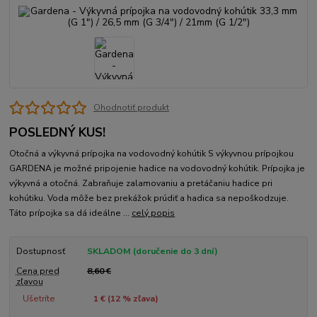
Ohodnotiť produkt
POSLEDNÝ KUS!
Otočná a výkyvná prípojka na vodovodný kohútik S výkyvnou prípojkou
GARDENA je možné pripojenie hadice na vodovodný kohútik. Prípojka je
výkyvná a otočná. Zabraňuje zalamovaniu a pretáčaniu hadice pri
kohútiku. Voda môže bez prekážok prúdiť a hadica sa nepoškodzuje.
Táto prípojka sa dá ideálne ...
celý popis
Dostupnosť
SKLADOM (doručenie do 3 dní)
Cena pred
8,60 €
zľavou
Ušetríte
1 € (
12
% zľava)