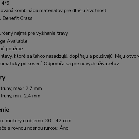
ť 4/5
ovaná kombinácia materiálov pre dlhšiu životnosť.
rčený najmä pre vyžínanie trávy
hé použitie
hlavy, ktoré sa ľahko nasadzujú, dopĺňajú a používajú. Majú otvo
tomaticky pri kosení. Odporúča sa pre nových užívateľov.
ry
truny, max.: 2.7 mm
truny, min.: 2.4 mm
nie
re motory o objemu: 30 - 42 ccm
ače s rovnou nosnou rúrkou: Áno