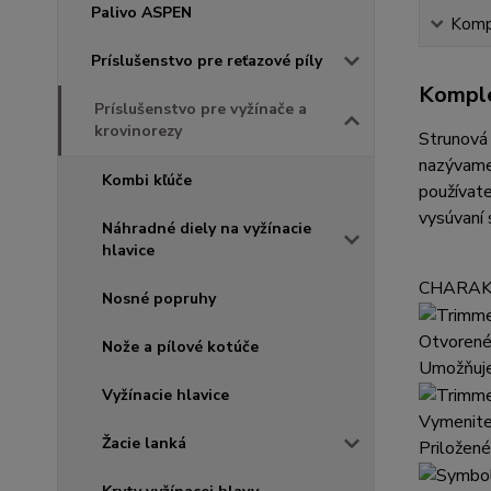
Palivo ASPEN
Kompl
Príslušenstvo pre reťazové píly
Komple
Príslušenstvo pre vyžínače a
krovinorezy
Strunová
nazývame 
Kombi kľúče
používate
vysúvaní 
Náhradné diely na vyžínacie
hlavice
CHARAK
Nosné popruhy
Otvorené
Nože a pílové kotúče
Umožňuje 
Vyžínacie hlavice
Vymenite
Žacie lanká
Priložen