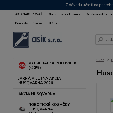
Z dôvodu účasti na pohrebe
AKO NAKUPOVAŤ
Obchodné podmienky
Ochrana súkromia
Kontakty
Servis
BLOG
Úvod
VÝPREDAJ ZA POLOVICU!
(-50%)
Husq
JARNÁ A LETNÁ AKCIA
HUSQVARNA 2026
AKCIA HUSQVARNA
ROBOTICKÉ KOSAČKY
HUSQVARNA