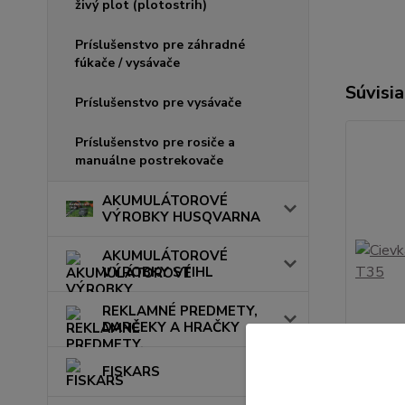
živý plot (plotostrih)
Príslušenstvo pre záhradné
fúkače / vysávače
Súvisia
Príslušenstvo pre vysávače
Príslušenstvo pre rosiče a
manuálne postrekovače
AKUMULÁTOROVÉ
VÝROBKY HUSQVARNA
AKUMULÁTOROVÉ
VÝROBKY STIHL
REKLAMNÉ PREDMETY,
DARČEKY A HRAČKY
FISKARS