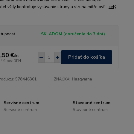
ateľ vždy kontroluje vysúvanie struny a struna môže byť...
celý
tupnosť
SKLADOM (doručenie do 3 dní)
,50 €
/
ks
Pridať do košíka
54 €
bez DPH
roduktu:
578446301
ZNAČKA:
Husqvarna
Servisné centrum
Stavebné centrum
Servisné centrum
Stavebné centrum