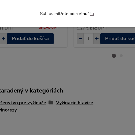
vyžínacej hlavy Husqvarna T35
Spodný kryt vyžínacej hlav
S35, T35
Súhlas môžete odmietnuť
tu
.
S
11,40 €
NIE JE
(dor
s
/
ks
SKLADOM
ez DPH
9,27 €
bez DPH
Pridať do košíka
Pridať do ko
zaradený v kategóriách
ušenstvo pre vyžínače
Vyžínacie hlavice
vinorezy