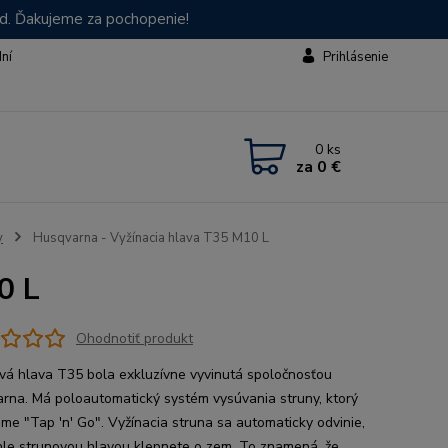
od. Ďakujeme za pochopenie!
dní
Prihlásenie
0
ks
za
0 €
y
Husqvarna - Vyžínacia hlava T35 M10 L
0 L
Ohodnotiť produkt
vá hlava T35 bola exkluzívne vyvinutá spoločnosťou
rna. Má poloautomatický systém vysúvania struny, ktorý
me "Tap 'n' Go". Vyžínacia struna sa automaticky odvinie,
le strunovou hlavou klepnete o zem. To znamená, že