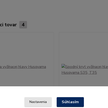
ci tovar
4
Súhlasím
Nastavenia