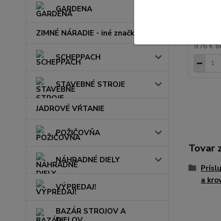
Cievka 
GARDENA
ZIMNÉ NÁRADIE - iné značky
12 €
/
k
9,76 €
b
SCHEPPACH
STAVEBNÉ STROJE
JADROVÉ VŔTANIE
POŽIČOVŇA
Tovar 
NÁHRADNÉ DIELY
Prísl
a kro
VÝPREDAJ!
BAZÁR STROJOV A
DIELOV