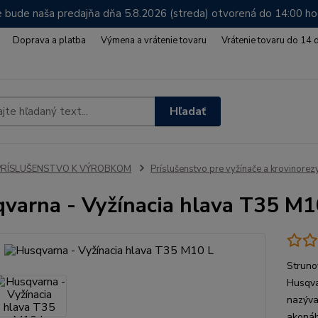
 bude naša predajňa dňa 5.8.2026 (streda) otvorená do 14:00 h
Doprava a platba
Výmena a vrátenie tovaru
Vrátenie tovaru do 14 
Hľadať
PRÍSLUŠENSTVO K VÝROBKOM
Príslušenstvo pre vyžínače a krovinorez
varna - Vyžínacia hlava T35 M1
Struno
Husqva
nazýva
akonáh