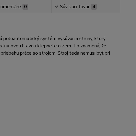
omentáre
0
Súvisiaci tovar
4
á poloautomatický systém vysúvania struny, ktorý
e strunovou hlavou klepnete o zem. To znamená, že
priebehu práce so strojom. Stroj teda nemusí byť pri