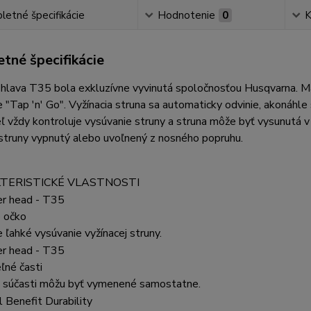
etné špecifikácie
Hodnotenie
0
K
tné špecifikácie
 hlava T35 bola exkluzívne vyvinutá spoločnosťou Husqvarna. M
"Tap 'n' Go". Vyžínacia struna sa automaticky odvinie, akonáhl
ľ vždy kontroluje vysúvanie struny a struna môže byť vysunutá v 
struny vypnutý alebo uvoľnený z nosného popruhu.
TERISTICKÉ VLASTNOSTI
 očko
ľahké vysúvanie vyžínacej struny.
ľné časti
é súčasti môžu byť vymenené samostatne.