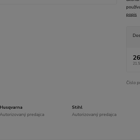
použív
popis
Dos
26
21,
Číslo p
Husqvarna
Stihl
Autorizovaný predajca
Autorizovaný predajca