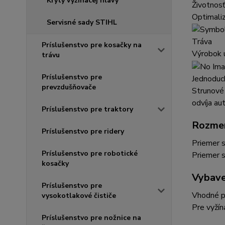
Kryty vyžínacej hlavy
Životnos
Optimaliz
Servisné sady STIHL
Tráva
Príslušenstvo pre kosačky na
Výrobok u
trávu
Príslušenstvo pre
Jednoduc
prevzdušňovače
Strunové 
odvíja au
Príslušenstvo pre traktory
Rozme
Príslušenstvo pre ridery
Priemer s
Príslušenstvo pre robotické
Priemer s
kosačky
Vybave
Príslušenstvo pre
Vhodné p
vysokotlakové čističe
Pre vyžín
Príslušenstvo pre nožnice na