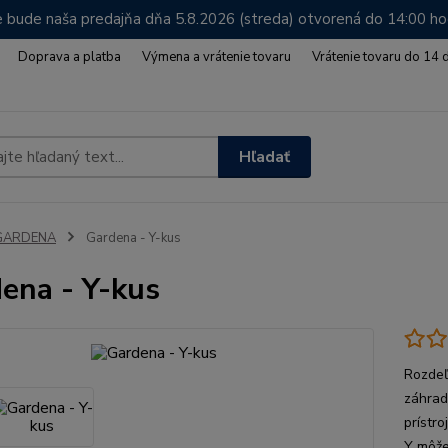
 bude naša predajňa dňa 5.8.2026 (streda) otvorená do 14:00 h
Doprava a platba
Výmena a vrátenie tovaru
Vrátenie tovaru do 14 
Hľadať
GARDENA
Gardena - Y-kus
ena - Y-kus
Rozdeľ
záhrada
prístr
Y môže