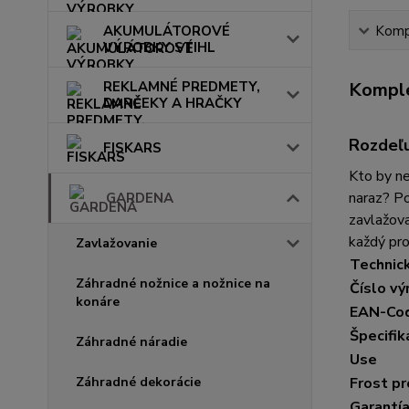
Kompl
AKUMULÁTOROVÉ
VÝROBKY STIHL
Komple
REKLAMNÉ PREDMETY,
DARČEKY A HRAČKY
Rozdeľu
FISKARS
Kto by ne
naraz? Po
GARDENA
zavlažova
každý pro
Zavlažovanie
Technick
Záhradné nožnice a nožnice na
Číslo vý
konáre
EAN-Co
Špecifik
Záhradné náradie
Use
Frost pr
Záhradné dekorácie
Garantí