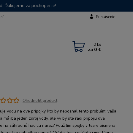
od. Ďakujeme za pochopenie!
dní
Prihlásenie
0
ks
za
0 €
Ohodnotiť produkt
uje vodu na dve prípojky Kto by nepoznal tento problém: vaša
 má iba jeden zdroj vody, ale vy by ste radi pripojili dva
oje na záhradnú hadicu naraz? Použitím spojky v tvare písmena
te hadice pohodlne pripojiť. Vďaka tomu môžete simultánne