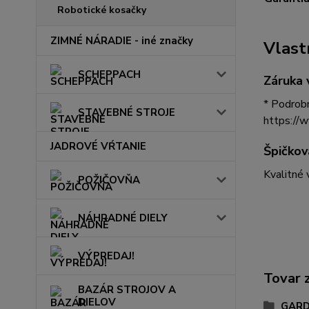
Robotické kosačky
ZIMNÉ NÁRADIE - iné značky
Vlast
SCHEPPACH
Záruka 
* Podrobn
STAVEBNÉ STROJE
https://
JADROVÉ VŔTANIE
Špičkov
Kvalitné
POŽIČOVŇA
NÁHRADNÉ DIELY
VÝPREDAJ!
Tovar 
BAZÁR STROJOV A
DIELOV
GAR