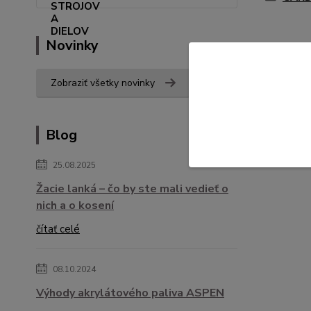
Novinky
Zobraziť všetky novinky
Blog
25.08.2025
Žacie lanká – čo by ste mali vedieť o
nich a o kosení
čítať celé
08.10.2024
Výhody akrylátového paliva ASPEN