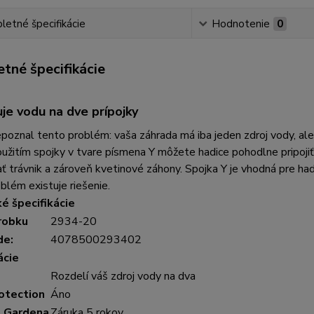
etné špecifikácie
Hodnotenie
0
tné špecifikácie
je vodu na dve prípojky
poznal tento problém: vaša záhrada má iba jeden zdroj vody, ale vy
užitím spojky v tvare písmena Y môžete hadice pohodlne pripoji
ť trávnik a zároveň kvetinové záhony. Spojka Y je vhodná pre had
blém existuje riešenie.
é špecifikácie
robku
2934-20
de:
4078500293402
ácie
Rozdelí váš zdroj vody na dva
otection
Áno
a Gardena
Záruka 5 rokov