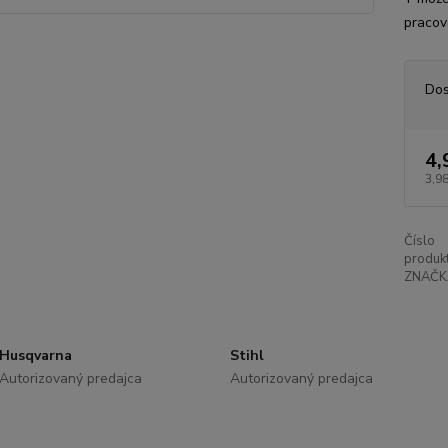
pracova
Dos
4,
3,98
Číslo
produkt
ZNAČK
Husqvarna
Stihl
Autorizovaný predajca
Autorizovaný predajca