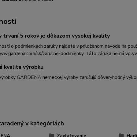
nosti
v trvaní 5 rokov je dôkazom vysokej kvality
osti o podmienkach záruky nájdete v priloženom návode na použi
www.gardena.com/sk/zarucne-podmienky. Táto záruka nemá vplyv 
á kvalita výrobku
 výrobky GARDENA nemeckej výroby zaručujú dôveryhodný výkon, 
zaradený v kategóriách
DENA
Zavlažovanie
Hadi