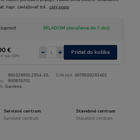
ť, napr. zavlažovať trá...
celý popis
tupnosť
SKLADOM (doručenie do 3 dní)
90 €
Pridať do košíka
 €
bez DPH
901029901,2934-29,
EAN kód:
4078500293402
u:
900876701
A:
Gardena
Servisné centrum
Stavebné centrum
Servisné centrum
Stavebné centrum