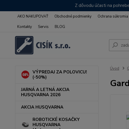
Z dôvodu účasti na pohrebe
AKO NAKUPOVAŤ
Obchodné podmienky
Ochrana súkromia
Kontakty
Servis
BLOG
Úvod
VÝPREDAJ ZA POLOVICU!
(-50%)
Gard
JARNÁ A LETNÁ AKCIA
HUSQVARNA 2026
AKCIA HUSQVARNA
ROBOTICKÉ KOSAČKY
HUSQVARNA