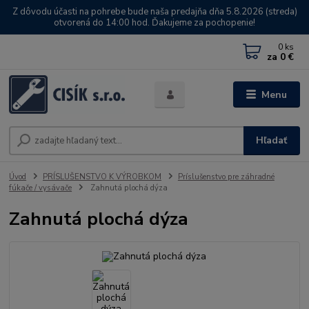
Z dôvodu účasti na pohrebe bude naša predajňa dňa 5.8.2026 (streda)
otvorená do 14:00 hod. Ďakujeme za pochopenie!
0
ks
za
0 €
Menu
Hľadať
Úvod
PRÍSLUŠENSTVO K VÝROBKOM
Príslušenstvo pre záhradné
fúkače / vysávače
Zahnutá plochá dýza
Zahnutá plochá dýza