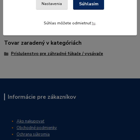
Súhlasím
Nastavenia
vejára, ktorý je vedený rovnobežne zo zemou. Pre BR 500/BR
550/BR 600
Súhlas môžete odmietnuť
tu
.
Tovar zaradený v kategóriách
Príslušenstvo pre záhradné fúkače / vysávače
Informácie pre zákazníkov
Ako nakupovať
Obchodné podmienky
Ochrana súkromia