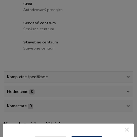
Stihl
Autorizovaný predajca
Servisné centrum
Servisné centrum
Stavebné centrum
Stavebné centrum
Kompletné špecifikácie
Hodnotenie
0
Komentáre
0
Kompletné špecifikácie
Umožňuje veľký záber vďaka prúdu vzduchu v tvare širokého