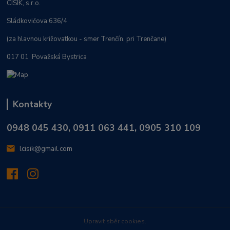
CISÍK, s.r.o.
Sládkovičova 636/4
(za hlavnou križovatkou - smer Trenčín, pri Trenčane)
017 01 Považská Bystrica
Kontakty
0948 045 430, 0911 063 441, 0905 310 109
lcisik@gmail.com
Upravit sběr cookies.