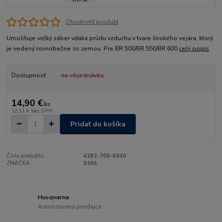
Ohodnotiť produkt
Umožňuje veľký záber vďaka prúdu vzduchu v tvare širokého vejára, ktorý
je vedený rovnobežne zo zemou. Pre BR 500/BR 550/BR 600
celý popis
Dostupnosť
na objednávku
14,90 €
/
ks
12,11 €
bez DPH
Pridať do košíka
Číslo produktu:
4282-708-6340
ZNAČKA:
Stihl
Husqvarna
Autorizovaný predajca