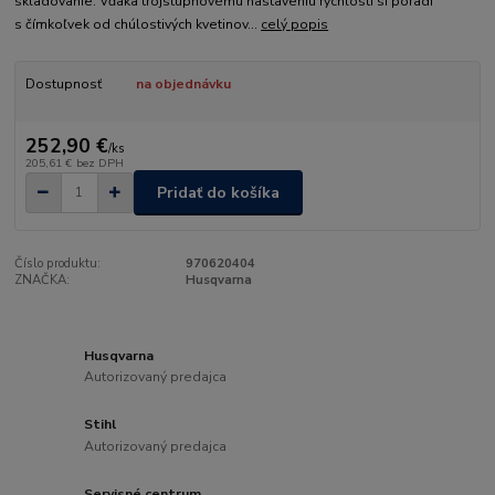
skladovanie. Vďaka trojstupňovému nastaveniu rýchlosti si poradí
s čímkoľvek od chúlostivých kvetinov...
celý popis
Dostupnosť
na objednávku
252,90 €
/
ks
205,61 €
bez DPH
Pridať do košíka
Číslo produktu:
970620404
ZNAČKA:
Husqvarna
Husqvarna
Autorizovaný predajca
Stihl
Autorizovaný predajca
Servisné centrum