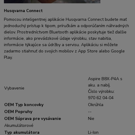
Husqvarna Connect
Pomocou inteligentnej aplikácie Husqvarna Connect budete mať
jednoduchý prístup k tipom, príručkám a odporúčaním náhradných
dielov. Prostredníctvom Bluetooth aplikácie poskytuje tiež ďalšie
informácie, ako prevádzkové údaje výrobku, stav nabitia,
informácie týkajúce sa údržby a servisu. Aplikáciu si môžete
zadarmo stiahnuť do svojich mobilov z App Store alebo Google
Play.
Aspire B8X-P4A s
aku. a nabíj.
Vybavenie
Číslo výrobku:
970 62 04‑04
OEM Typ koncovky
Okrúhla
OEM Popruhy
--
OEM Súprava pre vysávanie
Nie
Akumulátorové
Typ akumulátora
Li-Ion