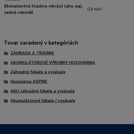
Ekvivalentná hladina vibrácií (ahv, eq),
0,4 m/s²
zadná rukoväť
Tovar zaradený v kategóriách
ZÁHRADA A TRÁVNIK
AKUMULÁTOROVÉ VÝROBKY HUSQVARNA
Záhradné fúkače a vysávače
Husqvarna ASPIRE
AKU záhradné fúkače a vysávače
Akumulátorové fúkače / vysávače