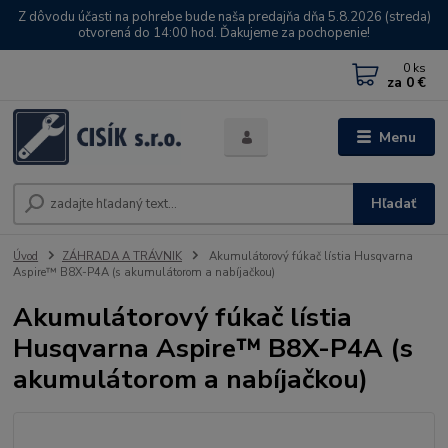
Z dôvodu účasti na pohrebe bude naša predajňa dňa 5.8.2026 (streda)
otvorená do 14:00 hod. Ďakujeme za pochopenie!
0
ks
za
0 €
Menu
Hľadať
Úvod
ZÁHRADA A TRÁVNIK
Akumulátorový fúkač lístia Husqvarna
Aspire™ B8X-P4A (s akumulátorom a nabíjačkou)
Akumulátorový fúkač lístia
Husqvarna Aspire™ B8X-P4A (s
akumulátorom a nabíjačkou)