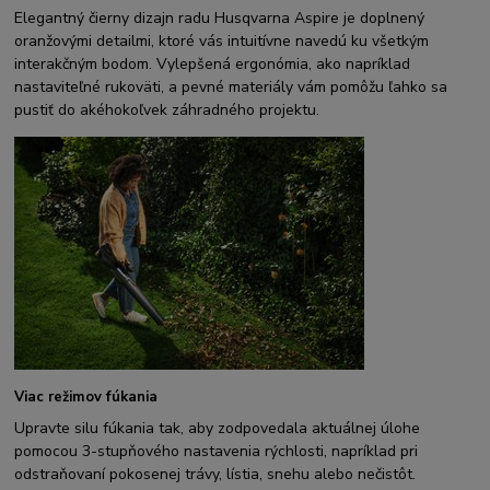
Elegantný čierny dizajn radu Husqvarna Aspire je doplnený
oranžovými detailmi, ktoré vás intuitívne navedú ku všetkým
interakčným bodom. Vylepšená ergonómia, ako napríklad
nastaviteľné rukoväti, a pevné materiály vám pomôžu ľahko sa
pustiť do akéhokoľvek záhradného projektu.
Viac režimov fúkania
Upravte silu fúkania tak, aby zodpovedala aktuálnej úlohe
pomocou 3-stupňového nastavenia rýchlosti, napríklad pri
odstraňovaní pokosenej trávy, lístia, snehu alebo nečistôt.