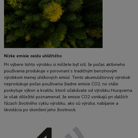
Nízke emisie oxidu uhličitého
Pri výbere tohto výrobku si môžete byť istí, že počas aktívneho
používania produkuje v porovnaní s tradičným benzínovým
výrobkom menej uhlíkových emisií. Tento akumulátorový výrobok
neprodukuje počas používania žiadne emisie CO2, no stále
poskytuje výkon a kvalitu, ktoré očakávate od výrobku Husqvarna.
Je však dôležité poznamenať, že emisie CO2 vznikajú pri ďalších
fázach životného cyklu výrobku, ako sú výroba, nabíjanie a
likvidácia po skončení jeho životnosti.