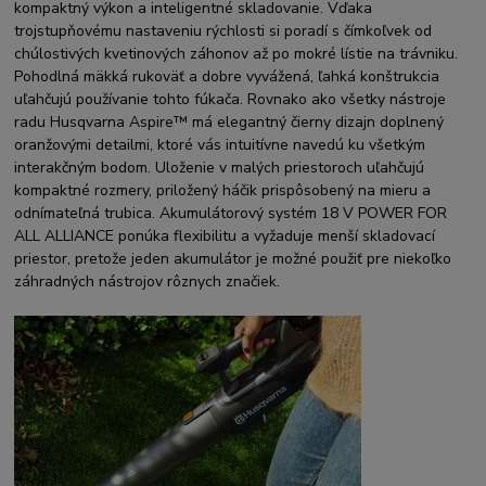
kompaktný výkon a inteligentné skladovanie. Vďaka
trojstupňovému nastaveniu rýchlosti si poradí s čímkoľvek od
chúlostivých kvetinových záhonov až po mokré lístie na trávniku.
Pohodlná mäkká rukoväť a dobre vyvážená, ľahká konštrukcia
uľahčujú používanie tohto fúkača. Rovnako ako všetky nástroje
radu Husqvarna Aspire™ má elegantný čierny dizajn doplnený
oranžovými detailmi, ktoré vás intuitívne navedú ku všetkým
interakčným bodom. Uloženie v malých priestoroch uľahčujú
kompaktné rozmery, priložený háčik prispôsobený na mieru a
odnímateľná trubica. Akumulátorový systém 18 V POWER FOR
ALL ALLIANCE ponúka flexibilitu a vyžaduje menší skladovací
priestor, pretože jeden akumulátor je možné použiť pre niekoľko
záhradných nástrojov rôznych značiek.