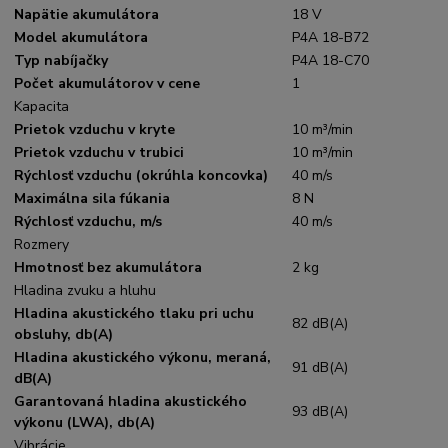
Napätie akumulátora
18 V
Model akumulátora
P4A 18-B72
Typ nabíjačky
P4A 18-C70
Počet akumulátorov v cene
1
Kapacita
Prietok vzduchu v kryte
10 m³/min
Prietok vzduchu v trubici
10 m³/min
Rýchlosť vzduchu (okrúhla koncovka)
40 m/s
Maximálna sila fúkania
8 N
Rýchlosť vzduchu, m/s
40 m/s
Rozmery
Hmotnosť bez akumulátora
2 kg
Hladina zvuku a hluhu
Hladina akustického tlaku pri uchu
82 dB(A)
obsluhy, db(A)
Hladina akustického výkonu, meraná,
91 dB(A)
dB(A)
Garantovaná hladina akustického
93 dB(A)
výkonu (LWA), db(A)
Vibrácie