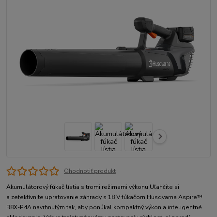
Ohodnotiť produkt
Akumulátorový fúkač lístia s tromi režimami výkonu Uľahčite si
a zefektívnite upratovanie záhrady s 18 V fúkačom Husqvarna Aspire™
B8X-P4A navrhnutým tak, aby ponúkal kompaktný výkon a inteligentné