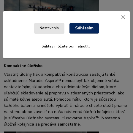
Súhlasím
Nastavenia
Súhlas môžete odmietnuť
tu
.
Kompaktné úložisko
Vlastný úložný hák a kompaktná konštrukcia zaisťujú ľahké
uskladnenie. Náradie Aspire™ nemusí byť tak objemné vďaka
nastaviteľným, skladacím alebo odnímateľným dielom, ktoré
uľahčujú skladovanie aj prepravu v stiesnených priestoroch, ako
sú malé kôlne alebo autá. Pomocou háku, ktorý je súčasťou
každého balenia, si môžete vybrať, či náradie chcete uložiť priamo
na stenu alebo zavesiť na našu nástennú úložnú koľajnicu, ktorá
je súčasťou úložného systému Husqvarna Aspire™. Nástenná
úložná koľajnica sa predáva samostatne.