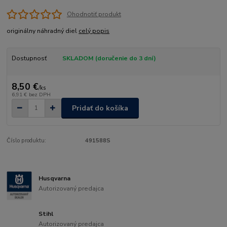
Ohodnotiť produkt
originálny náhradný diel
celý popis
Dostupnosť
SKLADOM (doručenie do 3 dní)
8,50 €
/
ks
6,91 €
bez DPH
Pridať do košíka
Číslo produktu:
491588S
Husqvarna
Autorizovaný predajca
Stihl
Autorizovaný predajca