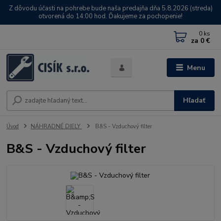
Z dôvodu účasti na pohrebe bude naša predajňa dňa 5.8.2026 (streda)
otvorená do 14:00 hod. Ďakujeme za pochopenie!
0
ks
za
0 €
Menu
Hľadať
Úvod
NÁHRADNÉ DIELY
B&S - Vzduchový filter
B&S - Vzduchový filter