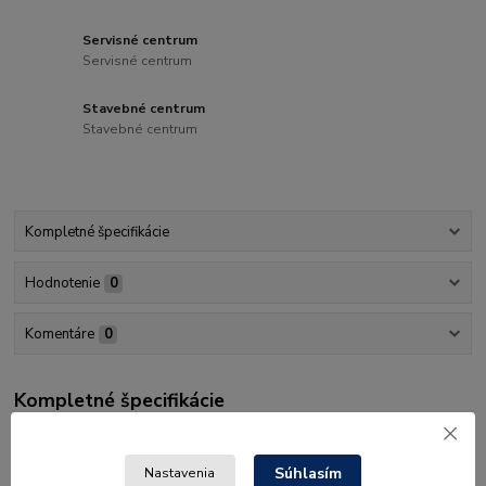
Servisné centrum
Servisné centrum
Stavebné centrum
Stavebné centrum
Kompletné špecifikácie
Hodnotenie
0
Komentáre
0
Kompletné špecifikácie
originálny náhradný diel
Súhlasím
Nastavenia