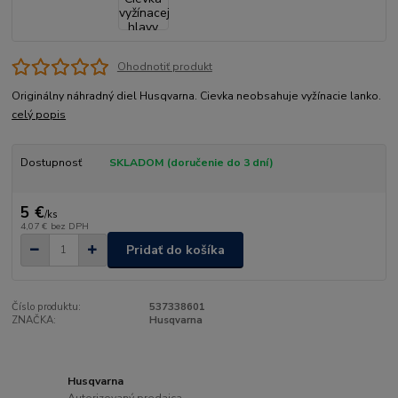
Ohodnotiť produkt
Originálny náhradný diel Husqvarna. Cievka neobsahuje vyžínacie lanko.
celý popis
Dostupnosť
SKLADOM (doručenie do 3 dní)
5 €
/
ks
4,07 €
bez DPH
Pridať do košíka
Číslo produktu:
537338601
ZNAČKA:
Husqvarna
Husqvarna