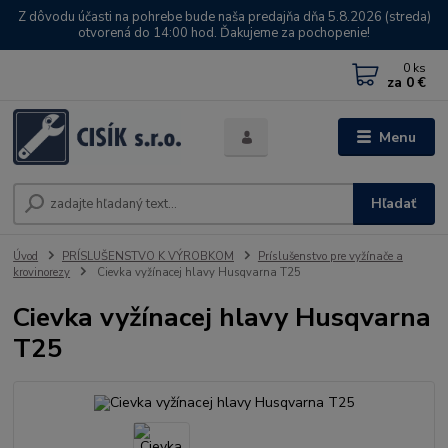
Z dôvodu účasti na pohrebe bude naša predajňa dňa 5.8.2026 (streda)
otvorená do 14:00 hod. Ďakujeme za pochopenie!
0
ks
za
0 €
Menu
Hľadať
Úvod
PRÍSLUŠENSTVO K VÝROBKOM
Príslušenstvo pre vyžínače a
krovinorezy
Cievka vyžínacej hlavy Husqvarna T25
Cievka vyžínacej hlavy Husqvarna
T25