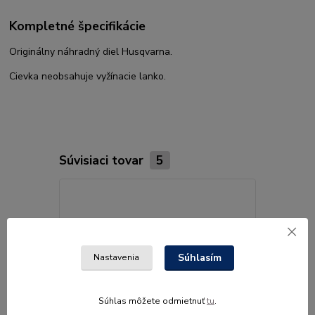
Kompletné špecifikácie
Originálny náhradný diel Husqvarna.
Cievka neobsahuje vyžínacie lanko.
Súvisiaci tovar
5
Súhlasím
Nastavenia
Súhlas môžete odmietnuť
tu
.