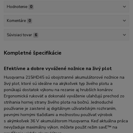
Hodnotenie
0
Komentáre
0
Súvisiaci tovar
6
Kompletné špecifikácie
Efektívne a dobre vyvážené nožnice na živý plot
Husqvarna 215iHD45 sú obojstranné akumulátorové nožnice na
živý plot, ktoré sú ideálne na akýkoľvek typ živého plotu a
ponúkajú dostatok výkonu na rezanie aj hrubších konárov.
Ergonomická rukoväť a dokonalé vyváženie uľahčujú prechod zo
strihania hornej strany živého plota na bočnú. Jednoduché
používanie je zaistené aj digitálnym užívateľským rozhraním,
pevnými hornými tlačidlami a možnosťou používať výrobok
s akýmkoľvek 36 V akumulátorom Husqvarna. Keď aktuálna práca
nevyžaduje maximálny výkon, môžete použiť režim savE™ na