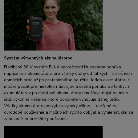
Systém výmenných akumulátorov
Flexibilný 36 V systém BLi-X spoločnosti Husqvarna ponúka
napájanie z akumulátora pre všetky úlohy od ľahkých i náročných
domácich prác až po profesionálne použitie. Jeden akumulátor je
možné použiť pre niekoľko nástrojov a široká ponuka od ľahkých
akumulátorov po chrbtové akumulátory umožňuje nájsť na mieru
šité, výkonné riešenie, ktoré dokonale vyhovuje danej práci.
Všetky akumulátory poskytujú vysoký výkon, sú určené na
dlhodobé používanie a možno ich rýchlo dobíjať a vymieňať, čím sa
zabezpečí nepretržité používanie.