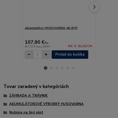
Akumulátor HUSQVARNA 40-B70
Akumulátor
107,90 €
224,90 
/
ks
NIE JE SKLADOM
87,72 €
bez DPH
182,85 €
bez
Pridať do košíka
Tovar zaradený v kategóriách
ZÁHRADA A TRÁVNIK
AKUMULÁTOROVÉ VÝROBKY HUSQVARNA
Nožnice na živý plot