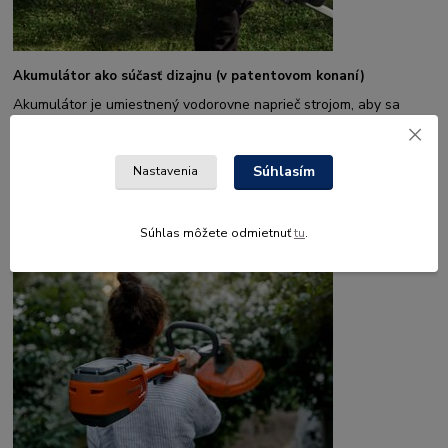
Akumulátor ako súčasť dizajnu (v patentovom konaní)
Akumulátor je umiestnený vodorovne naprieč strojom, aby sa
znížilo riziko, že sa do jeho priehradky dostane špina, voda,
odrezky alebo prach, čo by mohlo spôsobiť problémy s
konektorom. Zároveň sa tým zlepšuje rozloženie hmotnosti a
Súhlasím
Nastavenia
vyváženie stroja, vďaka čomu je ľahšie ovládateľný a lepšie sa s
ním pracuje. Priečne uloženie akumulátora je vysoko flexibilné,
pretože umožňuje použitie akumulátorov rôznych veľkostí.
Súhlas môžete odmietnuť
tu
.