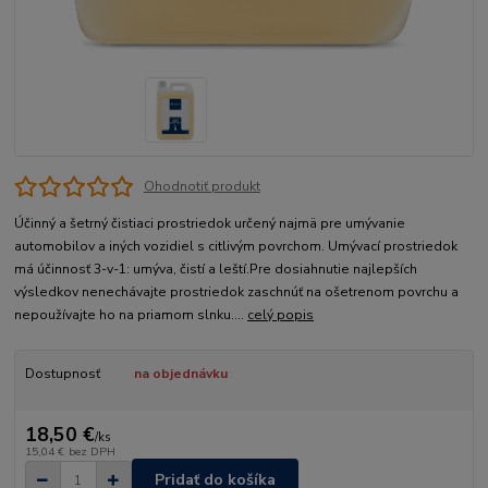
Ohodnotiť produkt
Účinný a šetrný čistiaci prostriedok určený najmä pre umývanie
automobilov a iných vozidiel s citlivým povrchom. Umývací prostriedok
má účinnosť 3-v-1: umýva, čistí a leští.Pre dosiahnutie najlepších
výsledkov nenechávajte prostriedok zaschnúť na ošetrenom povrchu a
nepoužívajte ho na priamom slnku....
celý popis
Dostupnosť
na objednávku
18,50 €
/
ks
15,04 €
bez DPH
Pridať do košíka