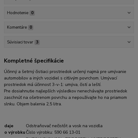
Hodnotenie
0
Komentáre
0
Súvisiaci tovar
3
Kompletné špecifikácie
Účinný a šetrný čistiaci prostriedok určený najmä pre umývanie
automobilov a iných vozidiel s citlivým povrchom. Umývací
prostriedok má účinnosť 3-v-1: umýva, čistí a leští.
Pre dosiahnutie najlepších výsledkov nenechávajte prostriedok
zaschnúť na ošetrenom povrchu a nepoužívajte ho na priamom
slnku. Objem balenia 2,5 litra.
daje
Odstraňovač nečistôt a vosk na vozidla
o výrobku
Číslo výrobku: 590 66 13‑01