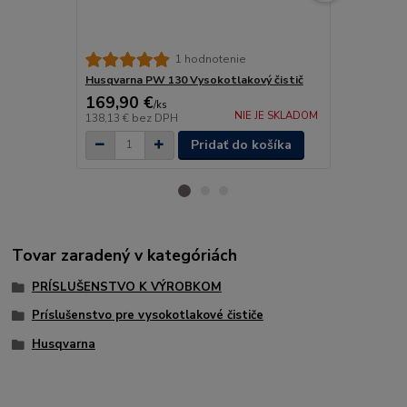
Husqvarna P
1 hodnotenie
Husqvarna PW 130 Vysokotlakový čistič
169,90 €
269,90 
/
ks
NIE JE SKLADOM
138,13 €
bez DPH
219,43 €
bez
Pridať do košíka
Tovar zaradený v kategóriách
PRÍSLUŠENSTVO K VÝROBKOM
Príslušenstvo pre vysokotlakové čističe
Husqvarna