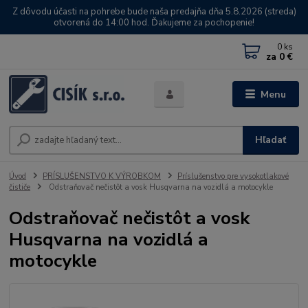
Z dôvodu účasti na pohrebe bude naša predajňa dňa 5.8.2026 (streda)
otvorená do 14:00 hod. Ďakujeme za pochopenie!
0
ks
za
0 €
Menu
Hľadať
Úvod
PRÍSLUŠENSTVO K VÝROBKOM
Príslušenstvo pre vysokotlakové
čističe
Odstraňovač nečistôt a vosk Husqvarna na vozidlá a motocykle
Odstraňovač nečistôt a vosk
Husqvarna na vozidlá a
motocykle