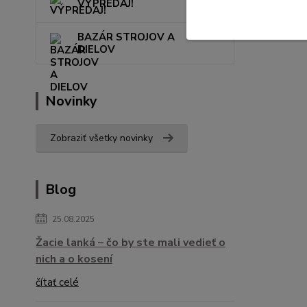
VÝPREDAJ!
BAZÁR STROJOV A
DIELOV
Novinky
Zobraziť všetky novinky
Blog
25.08.2025
Žacie lanká – čo by ste mali vedieť o
nich a o kosení
čítať celé