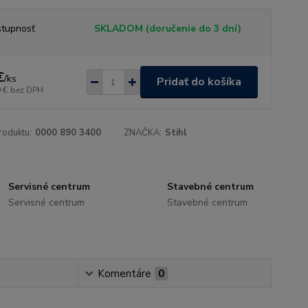
tupnosť
SKLADOM (doručenie do 3 dní)
€
/
ks
Pridať do košíka
 €
bez DPH
roduktu:
0000 890 3400
ZNAČKA:
Stihl
Servisné centrum
Stavebné centrum
Servisné centrum
Stavebné centrum
Komentáre
0