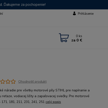
od. Ďakujeme za pochopenie!
dní
Prihlásenie
0
ks
za
0 €
Ohodnotiť produkt
cké náradie pre všetky motorové píly STIHL pre napínanie a
 reťaze, vodiacej lišty a zapaľovacej sviečky. Pre motorové
S 171, 181, 211, 231, 241, 251
celý popis