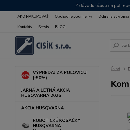
Z dôvodu účasti na pohrebe
AKO NAKUPOVAŤ
Obchodné podmienky
Ochrana súkromia
Kontakty
Servis
BLOG
Úvod
VÝPREDAJ ZA POLOVICU!
(-50%)
Komb
JARNÁ A LETNÁ AKCIA
HUSQVARNA 2026
AKCIA HUSQVARNA
ROBOTICKÉ KOSAČKY
HUSQVARNA