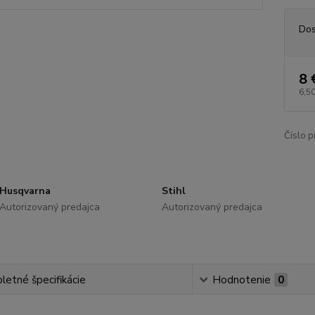
Dos
8 
6,50
Číslo p
Husqvarna
Stihl
Autorizovaný predajca
Autorizovaný predajca
etné špecifikácie
Hodnotenie
0