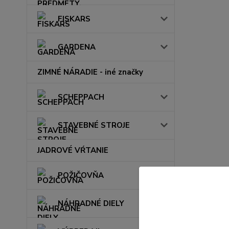
FISKARS
GARDENA
ZIMNÉ NÁRADIE - iné značky
SCHEPPACH
STAVEBNÉ STROJE
JADROVÉ VŔTANIE
POŽIČOVŇA
NÁHRADNÉ DIELY