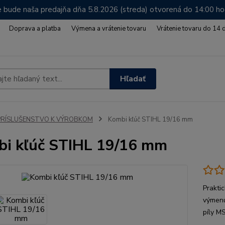
 bude naša predajňa dňa 5.8.2026 (streda) otvorená do 14:00 h
Doprava a platba
Výmena a vrátenie tovaru
Vrátenie tovaru do 14 
Hľadať
PRÍSLUŠENSTVO K VÝROBKOM
Kombi kľúč STIHL 19/16 mm
i kľúč STIHL 19/16 mm
Prakti
výmenu
píly M