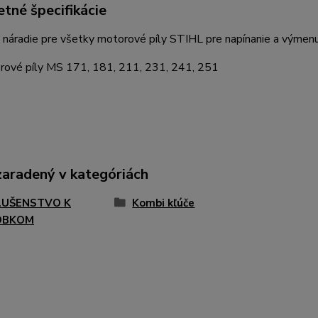
tné špecifikácie
 náradie pre všetky motorové píly STIHL pre napínanie a výmenu r
rové píly MS 171, 181, 211, 231, 241, 251
zaradený v kategóriách
LUŠENSTVO K
Kombi kľúče
OBKOM