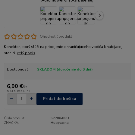
Ohodnotiť produkt
Konektor, ktorý slúži na pripojenie ohraničujúceho vodiča k nabíjacej
stanici.
celý popis
Dostupnosť
SKLADOM (doručenie do 3 dní)
6,90 €
/
ks
5,61 €
bez DPH
Pridať do košíka
Číslo produktu:
577864801
ZNAČKA:
Husqvarna