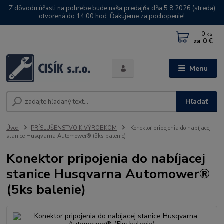
Z dôvodu účasti na pohrebe bude naša predajňa dňa 5.8.2026 (streda)
otvorená do 14:00 hod. Ďakujeme za pochopenie!
0
ks
za
0 €
Menu
Hľadať
Úvod
PRÍSLUŠENSTVO K VÝROBKOM
Konektor pripojenia do nabíjacej
stanice Husqvarna Automower® (5ks balenie)
Konektor pripojenia do nabíjacej
stanice Husqvarna Automower®
(5ks balenie)