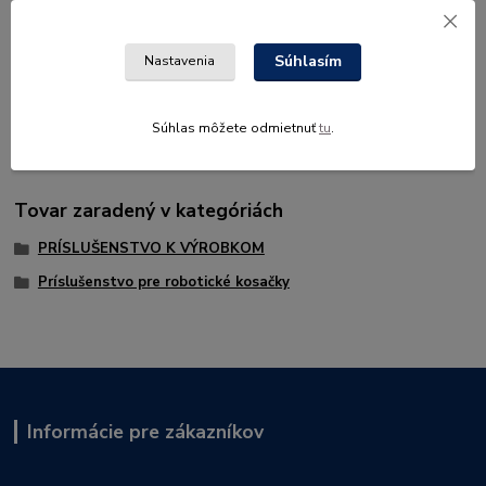
Kompletné špecifikácie
Súhlasím
Nastavenia
Konektor, ktorý slúži na pripojenie ohraničujúceho vodiča k
nabíjacej stanici.
Súhlas môžete odmietnuť
tu
.
Tovar zaradený v kategóriách
PRÍSLUŠENSTVO K VÝROBKOM
Príslušenstvo pre robotické kosačky
Informácie pre zákazníkov