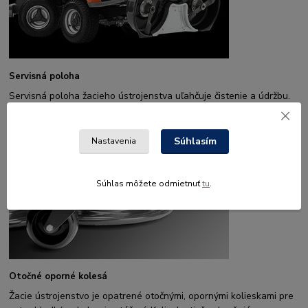
Servisná poloha
Servisná poloha žacieho ústrojenstva uľahčuje čistenie a údržbu.
Súhlasím
Nastavenia
Súhlas môžete odmietnuť
tu
.
Otočné oporné kolesá
Žacie ústrojenstvo je opatrené otočnými, opornými kolieskami pre