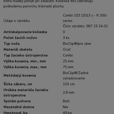
extra hladký pohyb pri zatáčaní. Kolieska tiež zabraňujú
poškodeniu porvrchu trávnaté plochy.
Combi 103 (2013-) - R 300-
Údaje o výrobku
series
Číslo výrobku: 967 15 24‑01
Antiskalpovacie kolieska
0
Počet žacích nožov
3 ks
Typ noža
BioClip®/pre zber
Materiál skeletu
Oceľ
Typ žacieho ústrojenstva
Combi
Výška kosenia, min., mm
25 mm
Výška kosenia, max., mm
75 mm
BioClip®/Zadné
Metóda(y) kosenia
vyhadzovanie
Šírka záberu, cm
103 cm
Hrúbka materiálu žacieho
2,8 mm
ústrojenstva
Systém pohonu
Belt
Mazateľné domce
Nie
Hmotnosť, kg
49 kg