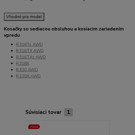
Vhodné pre model
Kosačky so sediacou obsluhou a kosiacim zariadením
vpredu
R 316Ts AWD
R 316TX AWD
R 316TXs AWD
R 318X
R 320 AWD
R 320X AWD
Súvisiaci tovar
1
Akcia