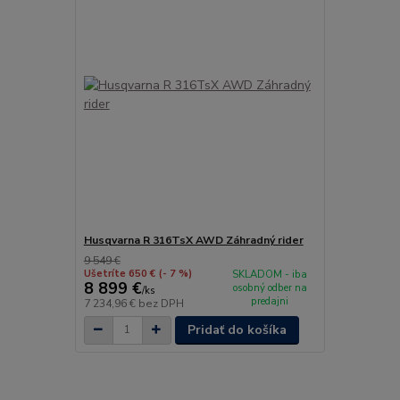
Husqvarna R 316TsX AWD Záhradný rider
9 549 €
Ušetríte 650 €
(- 7 %)
SKLADOM - iba
8 899 €
osobný odber na
/
ks
predajni
7 234,96 €
bez DPH
Pridať do košíka