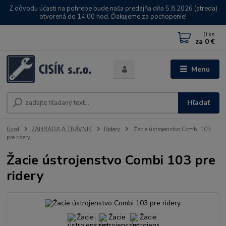
Z dôvodu účasti na pohrebe bude naša predajňa dňa 5.8.2026 (streda)
otvorená do 14:00 hod. Ďakujeme za pochopenie!
0
ks
za
0 €
Menu
Hľadať
Úvod
ZÁHRADA A TRÁVNIK
Ridery
Žacie ústrojenstvo Combi 103
pre ridery
Žacie ústrojenstvo Combi 103 pre
ridery