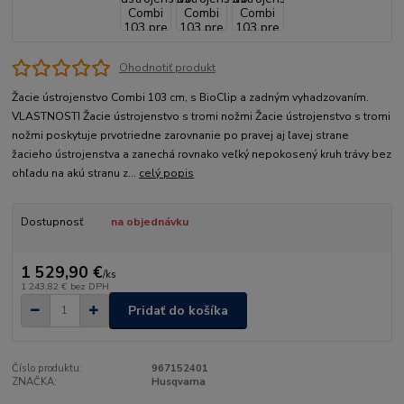
Ohodnotiť produkt
Žacie ústrojenstvo Combi 103 cm, s BioClip a zadným vyhadzovaním.
VLASTNOSTI Žacie ústrojenstvo s tromi nožmi Žacie ústrojenstvo s tromi
nožmi poskytuje prvotriedne zarovnanie po pravej aj ľavej strane
žacieho ústrojenstva a zanechá rovnako veľký nepokosený kruh trávy bez
ohľadu na akú stranu z...
celý popis
Dostupnosť
na objednávku
1 529,90 €
/
ks
1 243,82 €
bez DPH
Pridať do košíka
Číslo produktu:
967152401
ZNAČKA:
Husqvarna