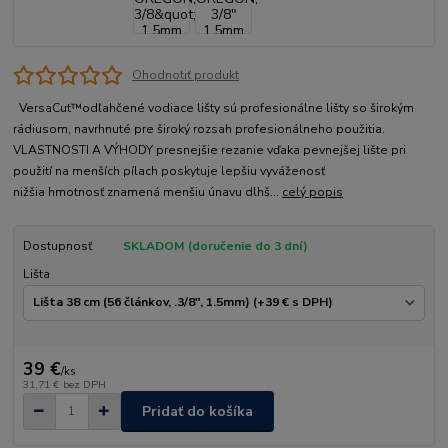
Ohodnotiť produkt
VersaCut™odľahčené vodiace lišty sú profesionálne lišty so širokým
rádiusom, navrhnuté pre široký rozsah profesionálneho použitia.
VLASTNOSTI A VÝHODY presnejšie rezanie vďaka pevnejšej lište pri
použití na menších pílach poskytuje lepšiu vyváženosť
nižšia hmotnosť znamená menšiu únavu dlhš...
celý popis
Dostupnosť
SKLADOM (doručenie do 3 dní)
Lišta
39 €
/
ks
31,71 €
bez DPH
Pridať do košíka