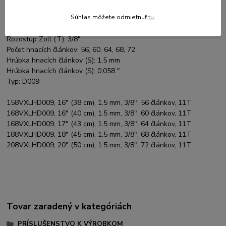
usadeniu reťaze v drážke
Súhlas môžete odmietnuť
tu
.
Typ lišty: VersaCut
Rozostup Zoll (T): 3/8"
Počet hnacích článkov: 56, 60, 64, 68, 72
Hrúbka hnacích článkov (S): 1,5 mm
Hrúbka hnacích článkov (S): 0,058 "
Typ: D009
158VXLHD009, 16" (38 cm), 1.5 mm, 3/8", 56 článkov, 11T
168VXLHD009, 16" (40 cm), 1.5 mm, 3/8", 60 článkov, 11T
168VXLHD009, 17" (43 cm), 1.5 mm, 3/8", 64 článkov, 11T
188VXLHD009, 18" (45 cm), 1.5 mm, 3/8", 68 článkov, 11T
208VXLHD009, 20" (50 cm), 1.5 mm, 3/8", 72 článkov, 11T
Tovar zaradený v kategóriách
PRÍSLUŠENSTVO K VÝROBKOM