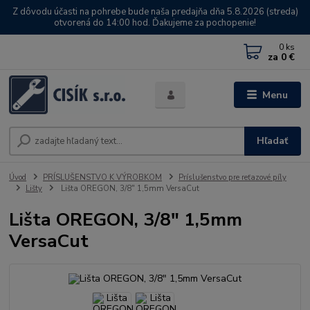
Z dôvodu účasti na pohrebe bude naša predajňa dňa 5.8.2026 (streda)
otvorená do 14:00 hod. Ďakujeme za pochopenie!
0
ks
za
0 €
Menu
Hľadať
Úvod
PRÍSLUŠENSTVO K VÝROBKOM
Príslušenstvo pre reťazové píly
Lišty
Lišta OREGON, 3/8" 1,5mm VersaCut
Lišta OREGON, 3/8" 1,5mm
VersaCut