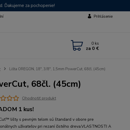
od. Ďakujeme za pochopenie!
dní
Prihlásenie
0
ks
za
0 €
y
Lišta OREGON, 18", 3/8", 1,5mm PowerCut, 68čl. (45cm)
erCut, 68čl. (45cm)
Ohodnotiť produkt
ADOM 1 kus!
ut™ lišty s pevným telom sú štandard v obore pre
ionálnych užívateľov pri rezaní čistého dreva.VLASTNOSTI A