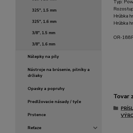
Typ: Pow
Rozostup 
325", 1.5 mm
Hrúbka hn
325", 1.6 mm
Hrúbka hn
3/8", 1.5 mm
OR-188RN
3/8", 1.6 mm
Nálepky na píly
Nástroje na brúsenie, pilníky a
držiaky
Opasky a popruhy
Tovar 
Predlžovacie násady / tyče
PRÍS
Prstence
VÝR
Reťaze