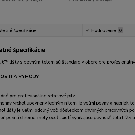
etné špecifikácie
Hodnotenie
0
tné špecifikácie
ut™
lišty s pevným telom sú štandard v obore pre profesionálnych
OSTI A VÝHODY
dné pre profesionálne reťazové píly.
enný vrchol upevnený jedným nitom, je veľmi pevný a napriek t
hol lišty je veľmi odolný voči dôsledkom chybných pracovných pos
er-pevná chrome-moly oceľ zaistí vynikajúcu pevnosť tela lišty a