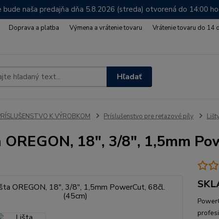
 bude naša predajňa dňa 5.8.2026 (streda) otvorená do 14:00 h
Doprava a platba
Výmena a vrátenie tovaru
Vrátenie tovaru do 14 
Hľadať
PRÍSLUŠENSTVO K VÝROBKOM
Príslušenstvo pre reťazové píly
Lišt
a OREGON, 18", 3/8", 1,5mm Pow
SKL
PowerC
profes