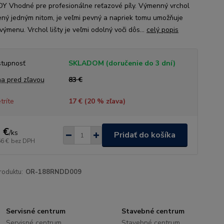
 Vhodné pre profesionálne reťazové píly. Výmenný vrchol
ný jedným nitom, je veľmi pevný a napriek tomu umožňuje
výmenu. Vrchol lišty je veľmi odolný voči dôs...
celý popis
tupnosť
SKLADOM (doručenie do 3 dní)
a pred zľavou
83 €
tríte
17 € (
20
% zľava)
 €
/
ks
Pridať do košíka
66 €
bez DPH
roduktu:
OR-188RNDD009
Servisné centrum
Stavebné centrum
Servisné centrum
Stavebné centrum