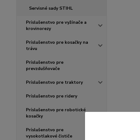
Servisné sady STIHL
Príslušenstvo pre vyžínače a
krovinorezy
Príslušenstvo pre kosačky na
trávu
Príslušenstvo pre
prevzdušňovače
Príslušenstvo pre traktory
Príslušenstvo pre ridery
Príslušenstvo pre robotické
kosačky
Príslušenstvo pre
vysokotlakové čističe