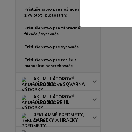
Príslušenstvo pre nožnice na
živý plot (plotostrih)
Príslušenstvo pre záhradné
fúkače / vysávače
Príslušenstvo pre vysávače
Príslušenstvo pre rosiče a
manuálne postrekovače
AKUMULÁTOROVÉ
VÝROBKY HUSQVARNA
AKUMULÁTOROVÉ
VÝROBKY STIHL
REKLAMNÉ PREDMETY,
DARČEKY A HRAČKY