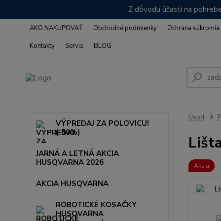
Z dôvodu účasti na pohrebe
AKO NAKUPOVAŤ
Obchodné podmienky
Ochrana súkromia
Kontakty
Servis
BLOG
Úvod
VÝPREDAJ ZA POLOVICU!
(-50%)
Lišt
JARNÁ A LETNÁ AKCIA
HUSQVARNA 2026
Akcia
AKCIA HUSQVARNA
ROBOTICKÉ KOSAČKY
HUSQVARNA