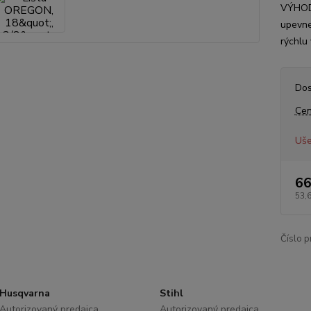
VÝHODY
upevne
rýchlu 
Dos
Cen
Uše
66
53,
Číslo p
Husqvarna
Stihl
Autorizovaný predajca
Autorizovaný predajca