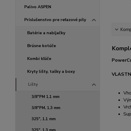
Palivo ASPEN
Príslušenstvo pre reťazové píly
Kompl
Batérie a nabíjačky
Brúsne kotúče
Komple
Kombi kľúče
PowerC
Kryty lišty, tašky a boxy
VLASTN
Lišty
Vho
3/8"PM 1.1 mm
Vým
Vrc
3/8"PM, 1.3 mm
Sup
325", 1.1 mm
325", 1.3 mm