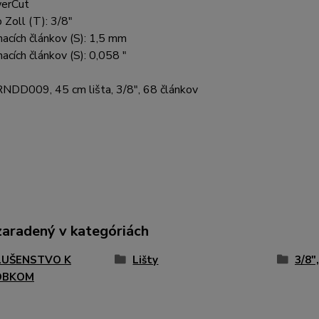
erCut
Zoll (T): 3/8"
acích článkov (S): 1,5 mm
acích článkov (S): 0,058 "
DD009, 45 cm lišta, 3/8", 68 článkov
zaradený v kategóriách
LUŠENSTVO K
Lišty
3/8"
OBKOM