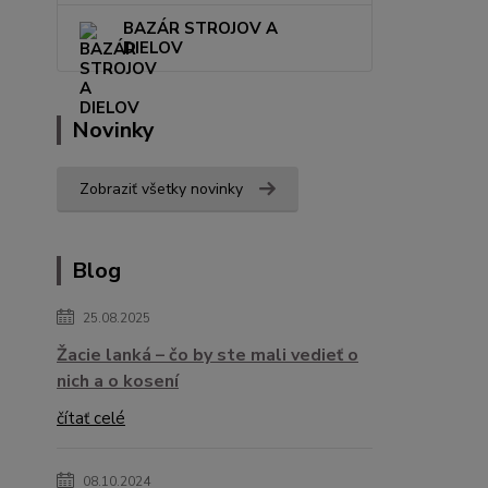
BAZÁR STROJOV A
DIELOV
Novinky
Zobraziť všetky novinky
Blog
25.08.2025
Žacie lanká – čo by ste mali vedieť o
nich a o kosení
čítať celé
08.10.2024