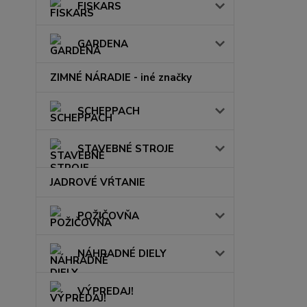
FISKARS
GARDENA
ZIMNÉ NÁRADIE - iné značky
SCHEPPACH
STAVEBNÉ STROJE
JADROVÉ VŔTANIE
POŽIČOVŇA
NÁHRADNÉ DIELY
VÝPREDAJ!