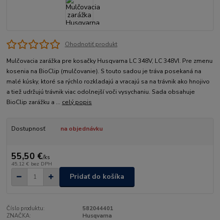
Ohodnotiť produkt
Mulčovacia zarážka pre kosačky Husqvarna LC 348V, LC 348VI. Pre zmenu
kosenia na BioClip (mulčovanie). S touto sadou je tráva posekaná na
malé kúsky, ktoré sa rýchlo rozkladajú a vracajú sa na trávnik ako hnojivo
a tiež udržujú trávnik viac odolnejší voči vysychaniu. Sada obsahuje
BioClip zarážku a ...
celý popis
Dostupnosť
na objednávku
55,50 €
/
ks
45,12 €
bez DPH
Pridať do košíka
Číslo produktu:
582044401
ZNAČKA:
Husqvarna