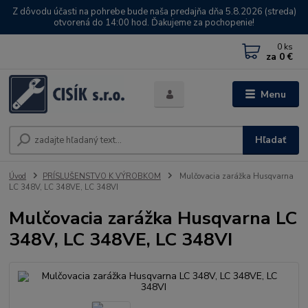
Z dôvodu účasti na pohrebe bude naša predajňa dňa 5.8.2026 (streda)
otvorená do 14:00 hod. Ďakujeme za pochopenie!
0
ks
za
0 €
Menu
Hľadať
Úvod
PRÍSLUŠENSTVO K VÝROBKOM
Mulčovacia zarážka Husqvarna
LC 348V, LC 348VE, LC 348VI
Mulčovacia zarážka Husqvarna LC
348V, LC 348VE, LC 348VI