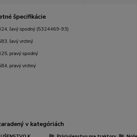
tné špecifikácie
24, ľavý spodný (5324469-93)
3, ľavý vrchný
25, pravý spodný
4, pravý vrchný
zaradený v kategóriách
LUŠENSTVO K
Príslušenstvo pre traktory
Nože