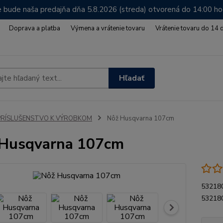
 bude naša predajňa dňa 5.8.2026 (streda) otvorená do 14:00 h
Doprava a platba
Výmena a vrátenie tovaru
Vrátenie tovaru do 14 
Hľadať
PRÍSLUŠENSTVO K VÝROBKOM
Nôž Husqvarna 107cm
 Husqvarna 107cm
532180
532180