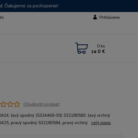
od. Ďakujeme za pochopenie!
dní
Prihlásenie
0
ks
za
0 €
Ohodnotiť produkt
424, ľavý spodný (5324469-93) 532180583, ľavý vrchný
425, pravý spodný 532180584, pravý vrchný
celý popis