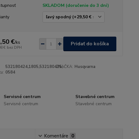
tupnosť
SKLADOM (doručenie do 3 dní)
ianty
,50 €
/
ks
Pridať do košíka
98 €
bez DPH
532180424,1805,532180425,
ZNAČKA:
Husqvarna
u:
0584
Servisné centrum
Stavebné centrum
Servisné centrum
Stavebné centrum
Komentáre
0