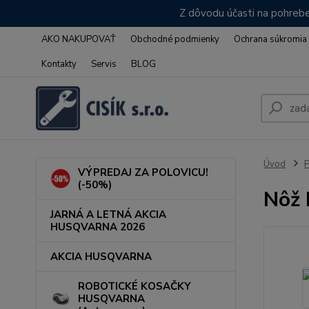
Z dôvodu účasti na pohrebe
AKO NAKUPOVAŤ
Obchodné podmienky
Ochrana súkromia
Kontakty
Servis
BLOG
Úvod
VÝPREDAJ ZA POLOVICU!
(-50%)
Nôž
JARNÁ A LETNÁ AKCIA
HUSQVARNA 2026
AKCIA HUSQVARNA
ROBOTICKÉ KOSAČKY
HUSQVARNA