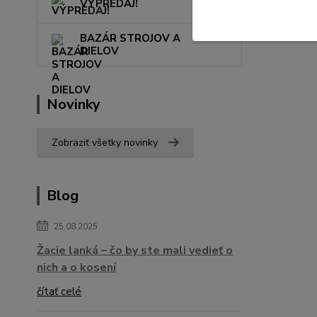
VÝPREDAJ!
BAZÁR STROJOV A
DIELOV
Novinky
Zobraziť všetky novinky
Blog
25.08.2025
Žacie lanká – čo by ste mali vedieť o
nich a o kosení
čítať celé