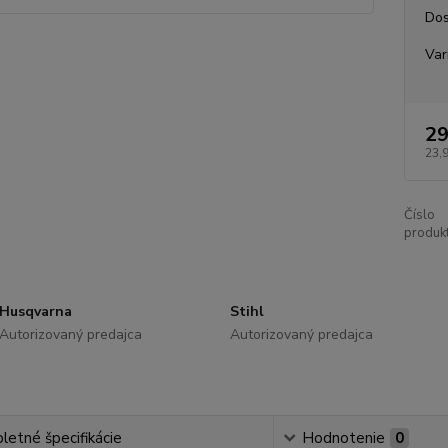
Dos
Var
29
23,
Číslo
produkt
Husqvarna
Stihl
Autorizovaný predajca
Autorizovaný predajca
etné špecifikácie
Hodnotenie
0