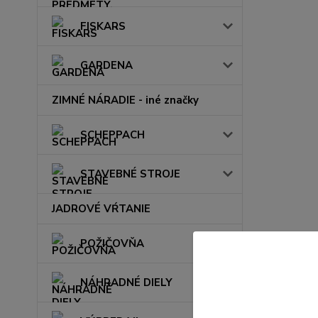
FISKARS
GARDENA
ZIMNÉ NÁRADIE - iné značky
SCHEPPACH
STAVEBNÉ STROJE
JADROVÉ VŔTANIE
POŽIČOVŇA
NÁHRADNÉ DIELY