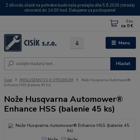
Z dôvodu účasti na pohrebe bude naša predajňa dňa 5.8.2026 (streda)
otvorená do 14:00 hod. Ďakujeme za pochopenie!
0
ks
za
0 €
Menu
Hľadať
Úvod
PRÍSLUŠENSTVO K VÝROBKOM
Nože Husqvarna Automower®
Enhance HSS (balenie 45 ks)
Nože Husqvarna Automower®
Enhance HSS (balenie 45 ks)