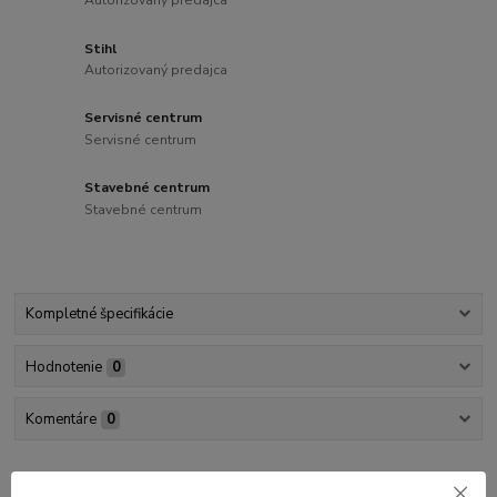
Autorizovaný predajca
Stihl
Autorizovaný predajca
Servisné centrum
Servisné centrum
Stavebné centrum
Stavebné centrum
Kompletné špecifikácie
Hodnotenie
0
Komentáre
0
Kompletné špecifikácie