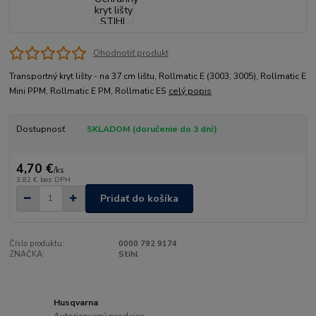
Ohodnotiť produkt
Transportný kryt lišty - na 37 cm lištu, Rollmatic E (3003, 3005), Rollmatic E
Mini PPM, Rollmatic E PM, Rollmatic ES
celý popis
Dostupnosť
SKLADOM (doručenie do 3 dní)
4,70 €
/
ks
3,82 €
bez DPH
Pridať do košíka
Číslo produktu:
0000 792 9174
ZNAČKA:
Stihl
Husqvarna