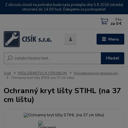
Z dôvodu účasti na pohrebe bude naša predajňa dňa 5.8.2026 (streda)
otvorená do 14:00 hod. Ďakujeme za pochopenie!
0
ks
za
0 €
Menu
Hľadať
Úvod
PRÍSLUŠENSTVO K VÝROBKOM
Príslušenstvo pre reťazové píly
Ochranný kryt lišty STIHL (na 37 cm lištu)
Ochranný kryt lišty STIHL (na 37
cm lištu)