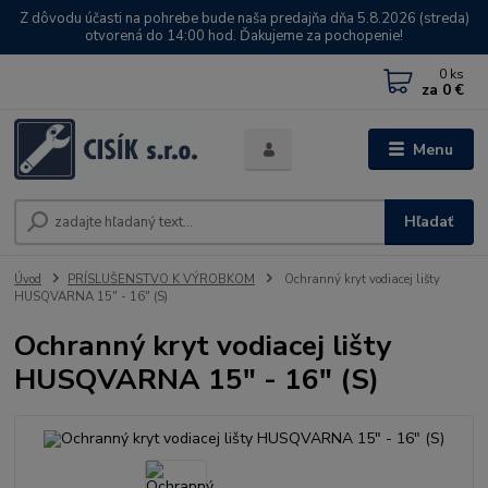
Z dôvodu účasti na pohrebe bude naša predajňa dňa 5.8.2026 (streda)
otvorená do 14:00 hod. Ďakujeme za pochopenie!
0
ks
za
0 €
Menu
Hľadať
Úvod
PRÍSLUŠENSTVO K VÝROBKOM
Ochranný kryt vodiacej lišty
HUSQVARNA 15" - 16" (S)
Ochranný kryt vodiacej lišty
HUSQVARNA 15" - 16" (S)