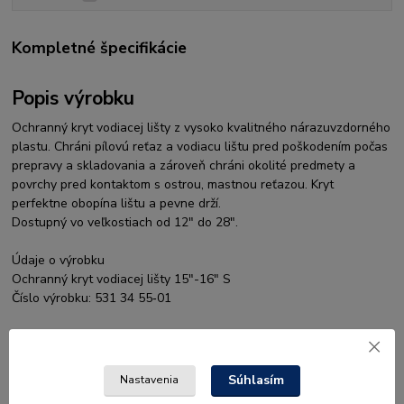
Kompletné špecifikácie
Popis výrobku
Ochranný kryt vodiacej lišty z vysoko kvalitného nárazuvzdorného
plastu. Chráni pílovú reťaz a vodiacu lištu pred poškodením počas
prepravy a skladovania a zároveň chráni okolité predmety a
povrchy pred kontaktom s ostrou, mastnou reťazou. Kryt
perfektne obopína lištu a pevne drží.
Dostupný vo veľkostiach od 12" do 28".
Údaje o výrobku
Ochranný kryt vodiacej lišty 15"-16" S
Číslo výrobku: 531 34 55‑01
Ochranný kryt vodiacej lišty pre vyvetvovacie píly 8"-12"
Číslo výrobku: 531 34 53‑01
Súhlasím
Nastavenia
Ochranný kryt vodiacej lišty 12"-14"