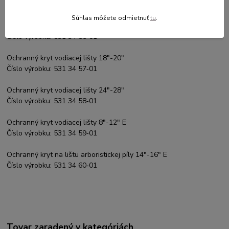
Číslo výrobku: 531 34 54‑01
Súhlas môžete odmietnuť
tu
.
Ochranný kryt vodiacej lišty 15"-18" Regular
Číslo výrobku: 531 34 56‑01
Ochranný kryt vodiacej lišty 18"-20"
Číslo výrobku: 531 34 57‑01
Ochranný kryt vodiacej lišty 24"-28"
Číslo výrobku: 531 34 58‑01
Ochranný kryt vodiacej lišty 8"-12" E
Číslo výrobku: 531 34 59‑01
Ochranný kryt na lištu arboristickej píly 14"-16" E
Číslo výrobku: 531 34 60‑01
Tovar zaradený v kategóriách