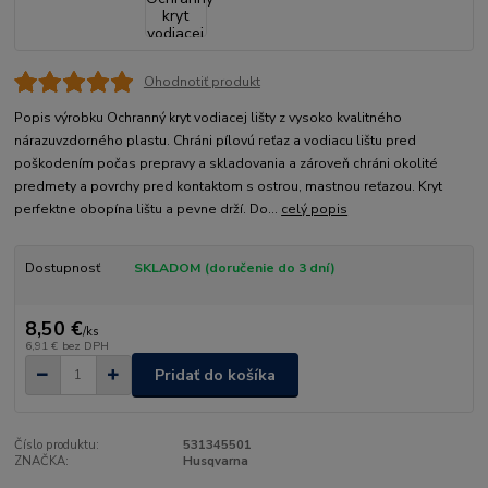
Ohodnotiť produkt
Popis výrobku Ochranný kryt vodiacej lišty z vysoko kvalitného
nárazuvzdorného plastu. Chráni pílovú reťaz a vodiacu lištu pred
poškodením počas prepravy a skladovania a zároveň chráni okolité
predmety a povrchy pred kontaktom s ostrou, mastnou reťazou. Kryt
perfektne obopína lištu a pevne drží. Do...
celý popis
Dostupnosť
SKLADOM (doručenie do 3 dní)
8,50 €
/
ks
6,91 €
bez DPH
Pridať do košíka
Číslo produktu:
531345501
ZNAČKA:
Husqvarna