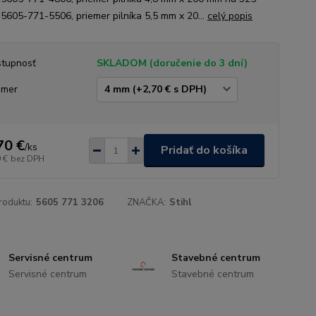
 5605-771-5506, priemer pilníka 5,5 mm x 20...
celý popis
tupnosť
SKLADOM (doručenie do 3 dní)
emer
70 €
/
ks
Pridať do košíka
 €
bez DPH
roduktu:
5605 771 3206
ZNAČKA:
Stihl
Servisné centrum
Stavebné centrum
Servisné centrum
Stavebné centrum