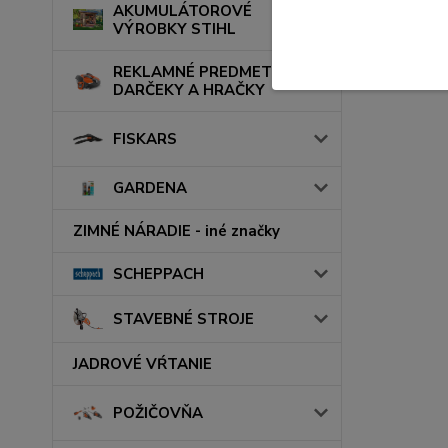
AKUMULÁTOROVÉ
VÝROBKY STIHL
REKLAMNÉ PREDMETY,
DARČEKY A HRAČKY
FISKARS
GARDENA
ZIMNÉ NÁRADIE - iné značky
SCHEPPACH
STAVEBNÉ STROJE
JADROVÉ VŔTANIE
POŽIČOVŇA