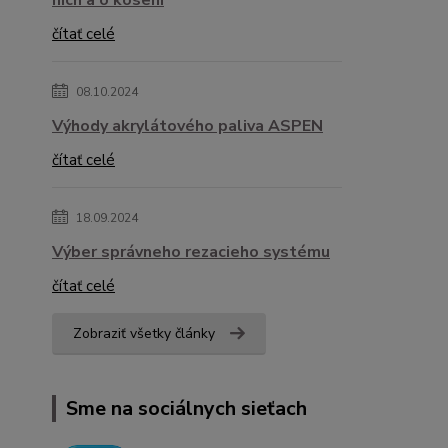
nich a o kosení
čítať celé
08.10.2024
Výhody akrylátového paliva ASPEN
čítať celé
18.09.2024
Výber správneho rezacieho systému
čítať celé
Zobraziť všetky články
Sme na sociálnych sieťach