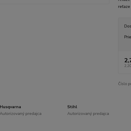
reťaze
Dos
Pri
2,
2,20
Číslo p
Husqvarna
Stihl
Autorizovaný predajca
Autorizovaný predajca