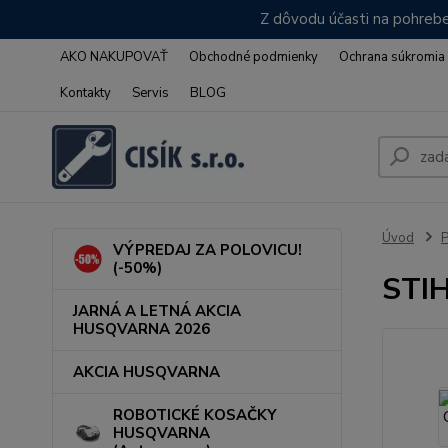
Z dôvodu účasti na pohrebe
AKO NAKUPOVAŤ
Obchodné podmienky
Ochrana súkromia
Kontakty
Servis
BLOG
Úvod
VÝPREDAJ ZA POLOVICU!
(-50%)
STIH
JARNÁ A LETNÁ AKCIA
HUSQVARNA 2026
AKCIA HUSQVARNA
ROBOTICKÉ KOSAČKY
HUSQVARNA