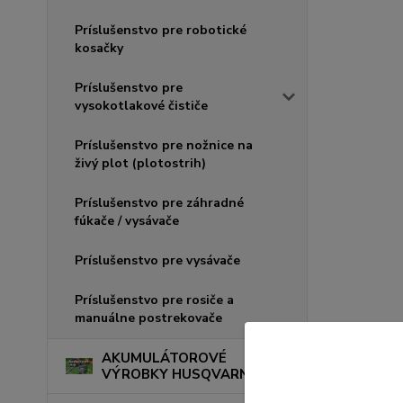
Príslušenstvo pre robotické
kosačky
Príslušenstvo pre
vysokotlakové čističe
Príslušenstvo pre nožnice na
živý plot (plotostrih)
Príslušenstvo pre záhradné
fúkače / vysávače
Príslušenstvo pre vysávače
Príslušenstvo pre rosiče a
manuálne postrekovače
AKUMULÁTOROVÉ
VÝROBKY HUSQVARNA