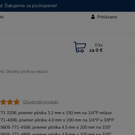
od. Ďakujeme za pochopenie!
dní
Prihlásenie
0
ks
za
0 €
L Okrúhly pilník na reťaze
Ohodnotiť produkt
71 3206, priemer pilníka 3,2 mm x 150 mm na 1/4"P reťaze
71-4006, priemer pilníka 4,0 mm x 200 mm na 1/4"P a 3/8"P
 5605-771-4506, priemer pilníka 4,5 mm x 200 mm na 325"
 5605-771-4806, priemer pilníka 4,8 mm x 200 mm na 325"