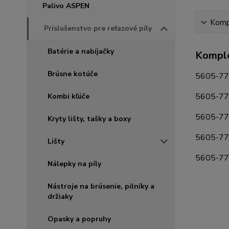
Palivo ASPEN
Kompl
Príslušenstvo pre reťazové píly
Batérie a nabíjačky
Komple
Brúsne kotúče
5605-771
5605-771
Kombi kľúče
5605-771
Kryty lišty, tašky a boxy
5605-771
Lišty
5605-771
Nálepky na píly
Nástroje na brúsenie, pilníky a
držiaky
Opasky a popruhy