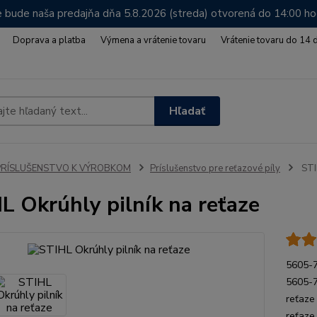
 bude naša predajňa dňa 5.8.2026 (streda) otvorená do 14:00 h
Doprava a platba
Výmena a vrátenie tovaru
Vrátenie tovaru do 14 
Hľadať
PRÍSLUŠENSTVO K VÝROBKOM
Príslušenstvo pre reťazové píly
STIH
L Okrúhly pilník na reťaze
5605-7
5605-7
reťaze
reťaze